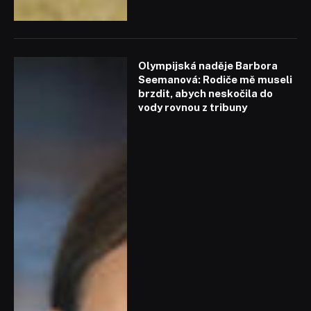
Olympijská naděje Barbora
Seemanová: Rodiče mě museli
brzdit, abych neskočila do
vody rovnou z tribuny