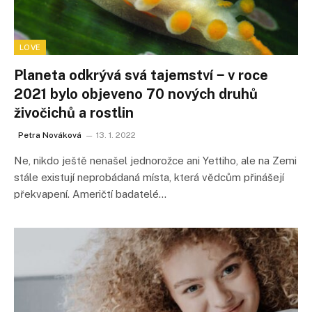
LOVE
Planeta odkrývá svá tajemství ‒ v roce
2021 bylo objeveno 70 nových druhů
živočichů a rostlin
Petra Nováková
13. 1. 2022
Ne, nikdo ještě nenašel jednorožce ani Yettiho, ale na Zemi
stále existují neprobádaná místa, která vědcům přinášejí
překvapení. Američtí badatelé…