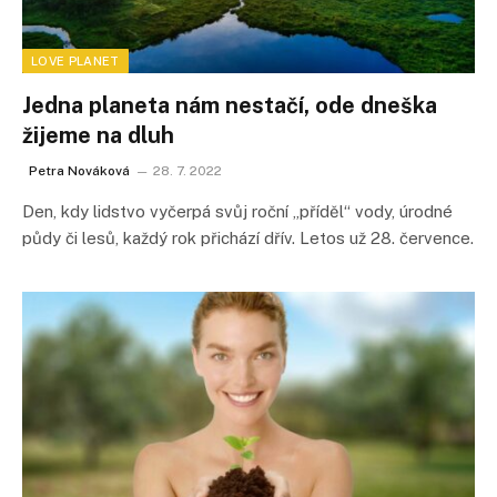
LOVE PLANET
Jedna planeta nám nestačí, ode dneška
žijeme na dluh
Petra Nováková
28. 7. 2022
Den, kdy lidstvo vyčerpá svůj roční „příděl“ vody, úrodné
půdy či lesů, každý rok přichází dřív. Letos už 28. července.