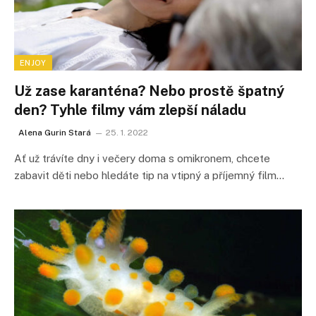
ENJOY
Už zase karanténa? Nebo prostě špatný
den? Tyhle filmy vám zlepší náladu
Alena Gurin Stará
25. 1. 2022
Ať už trávíte dny i večery doma s omikronem, chcete
zabavit děti nebo hledáte tip na vtipný a příjemný film…