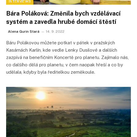
INTERVIEWS
Bára Poláková: Změnila bych vzdělávací
systém a zavedla hrubé domácí štěstí
Alena Gurin Stará
14. 9. 2022
Báru Polákovou můžete potkat v pátek v pražských
Kasárnách Karlín, kde vedle Lenky Dusilové a dalších
zazpívá na benefičním Koncertě pro planetu. Zajímalo nás,
co dalšího dělá pro planetu, v čem naopak hřeší a co by
udělala, kdyby byla ředitelkou zeměkoule.