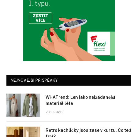
NEJNOVĚJŠÍ PŘÍSPĚVKY
WHATrend: Len jako nejžádanější
materiál léta
7. 8. 2026
Retro kachličky jsou zase v kurzu. Co teď
frčí?