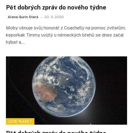
Pět dobrých zpráv do nového týdne
Alena Gurin Stará
20. 4. 2026
Moby věnuje svůj honorář z Coachelly na pomoc zvířatům,
keporkak Timmy uvízlý u německých břehů se dnes začal
hýbat a…
LOVE PLANET