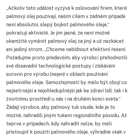
„Ačkoliv tato událost vyzývá k oslovování firem, které
palmový olej používají, naším cílem v žádném případě
není absolutní, slepý bojkot palmového oleje,“
pokračují aktivisté. Je jim jasné, že není možné
okamžitě vyměnit palmový olej za jiný a už nezkácet
ani jediný strom. „Chceme nabídnout efektivní řešení.
Požadujme proto především, aby výrobci přehodnotili
své dosavadní technologické postupy i získávání
surovin pro výrobu (nejen) v oblasti používání
palmového oleje. Samozřejmostí by mělo být obojí co
nejšetrnější a nejohleduplnější jak ke zdraví lidí, tak i k
životnímu prostředí u nás i na druhém konci světa.“
Žádají výrobce, aby palmový tuk všude, kde je to
možné, nahradili jiným tukem regionálního původu. Až
teprve v případech, kdy nahradit nelze, by měli
přistoupit k použití palmového oleje, výhradně však v