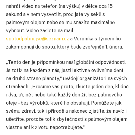
nahrát video na telefon (na výšku) v délce cca 15
sekund a v něm vysvětlit, proč jste vy sekli s
palmovým olejem nebo se mu snažíte maximálně
vyhnout. Video zašlete na mail
spotodpalmujse@seznam.cz
a Veronika s týmem ho
zakomponují do spotu, který bude zveřejněn 1. února.
„Tento den je připomínkou naší globální odpovědnosti.
Je totiž na každém z nás, jestli aktivně ovlivníme dění
na druhé straně planety,“ uvádějí organizátoři na svých
stránkách. „Prosíme vás proto, zkuste jeden den, klidně
i dva, tři, pět nebo také každý den žít bez palmového
oleje – bez výrobků, které ho obsahují. Pomůžete jak
svému zdraví, tak i přírodě a nakonec zjistíte, že navíc i
ušetříte, protože tolik zbytečností s palmovým olejem
vlastně ani k životu nepotřebujete.“