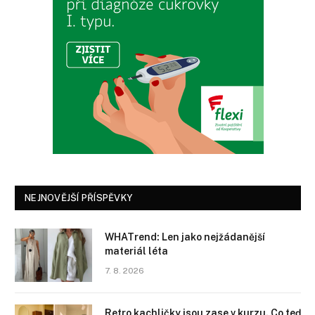
NEJNOVĚJŠÍ PŘÍSPĚVKY
WHATrend: Len jako nejžádanější
materiál léta
7. 8. 2026
Retro kachličky jsou zase v kurzu. Co teď