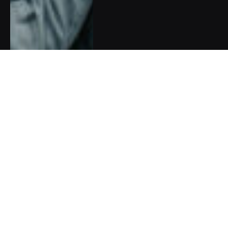
Dan Kortus má nový projekt k
boji proti nesmyslům o
klimatu, který využívá AI,
poháněnou obnovitelnou
energií