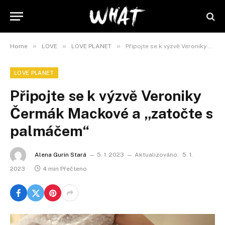
»
»
»
Home
LOVE
LOVE PLANET
Připojte se k výzvě Veroniky Čermák Mackové a „zatočte s palmáčem“
LOVE PLANET
Připojte se k výzvě Veroniky
Čermák Mackové a „zatočte s
palmáčem“
Alena Gurin Stará
5. 1. 2023
Aktualizováno:
5. 1.
2023
4 min Přečteno