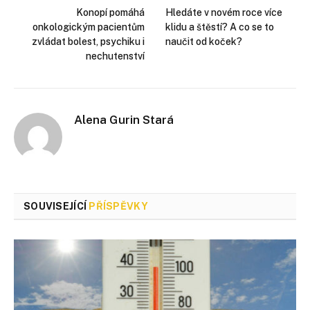
Konopí pomáhá
Hledáte v novém roce více
onkologickým pacientům
klidu a štěstí? A co se to
zvládat bolest, psychiku i
naučit od koček?
nechutenství
Alena Gurin Stará
SOUVISEJÍCÍ
PŘÍSPĚVKY