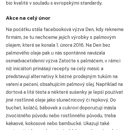
bio kvalitě v souladu s evropskými standardy.
Akce na celý únor
Na počátku stála facebooková výzva Den, kdy řekneme
firmám, že tu nechceme jejich výrobky s palmovým
olejem, která se konala 1. února 2016. Na Den bez
palmového oleje pak u nás spontánně navázala
osmadvacetidenní výzva Zatočte s palmáčem, v rámci
níž iniciátoři přinášejí recepty na celý měsíc a
představují alternativy k běžně prodejným tukům na
vaření a pečení, obsahujícím palmový olej. Například na
dortová a litá těsta a některé sušenky je lepší používat
jiné rostlinné oleje jako slunečnicový či řepkový. Do
buchet, koláčů, bábovek a cukroví doporučují másla
živočišného původu nebo rostlinného původu, třeba
kakaové, kokosové nebo bambucké. Ukazují také