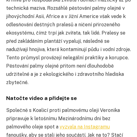
technická maziva. Rozsáhlé pěstování palmy olejné v
jihovýchodní Asii, Africe a v Jižní Americe však vede k
odlesňování deštných pralesů a ničení přirozeného
ekosystému, čímž trpí jak zvířata, tak lidé. Pralesy se
před zakládáním plantáží vypalují, následně se
nadužívají hnojiva, která kontaminují půdu i vodní zdroje.
Tento průmysl provázejí nelegální praktiky a korupce.
Pěstování palmy olejné přitom není dlouhodobě
udržitelné a je z ekologického i zdravotního hlediska
zbytečné.
Natočte video a přidejte se
Společně s Koalicí proti palmovému oleji Veronika
připravuje k letošnímu Mezinárodnímu dni bez
palmového oleje spot a
vyzvala na Instagramu
fanoušky, aby se stali jeho součástí. Jak na to? Stačí