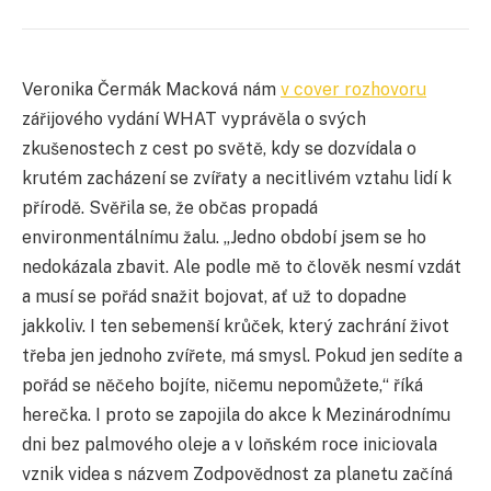
Veronika Čermák Macková nám
v cover rozhovoru
zářijového vydání WHAT vyprávěla o svých
zkušenostech z cest po světě, kdy se dozvídala o
krutém zacházení se zvířaty a necitlivém vztahu lidí k
přírodě. Svěřila se, že občas propadá
environmentálnímu žalu. „Jedno období jsem se ho
nedokázala zbavit. Ale podle mě to člověk nesmí vzdát
a musí se pořád snažit bojovat, ať už to dopadne
jakkoliv. I ten sebemenší krůček, který zachrání život
třeba jen jednoho zvířete, má smysl. Pokud jen sedíte a
pořád se něčeho bojíte, ničemu nepomůžete,“ říká
herečka. I proto se zapojila do akce k Mezinárodnímu
dni bez palmového oleje a v loňském roce iniciovala
vznik videa s názvem Zodpovědnost za planetu začíná