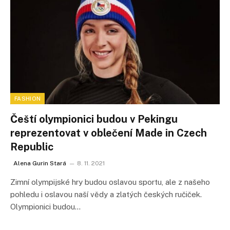
FASHION
Čeští olympionici budou v Pekingu
reprezentovat v oblečení Made in Czech
Republic
Alena Gurin Stará
8. 11. 2021
Zimní olympijské hry budou oslavou sportu, ale z našeho
pohledu i oslavou naší vědy a zlatých českých ručiček.
Olympionici budou…