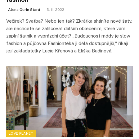
Alena Gurin Stará
3. 11. 2022
Večírek? Svatba? Nebo jen tak? Zkrátka sháníte nové šaty,
ale nechcete se zahlcovat dalším oblečením, které vám
zaplní šatník a vyprázdní účet? „Budoucnost módy je slow
fashion a půjčovna Fashiontéka ji dělá dostupnější,“ říkají
její zakladatelky Lucie Křenová a Eliška Budínová.
LOVE PLANET