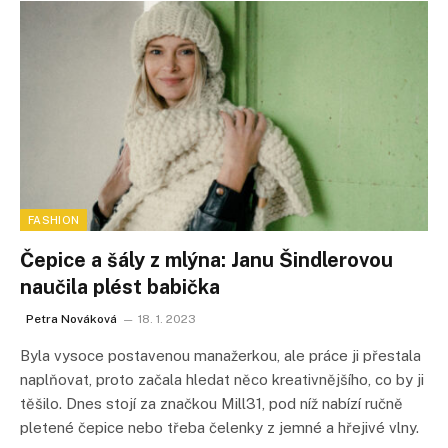
FASHION
Čepice a šály z mlýna: Janu Šindlerovou
naučila plést babička
Petra Nováková
18. 1. 2023
Byla vysoce postavenou manažerkou, ale práce ji přestala
naplňovat, proto začala hledat něco kreativnějšího, co by ji
těšilo. Dnes stojí za značkou Mill31, pod níž nabízí ručně
pletené čepice nebo třeba čelenky z jemné a hřejivé vlny.