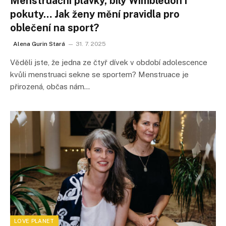
Menstruační plavky, bílý Wimbledon i
pokuty… Jak ženy mění pravidla pro
oblečení na sport?
Alena Gurin Stará
31. 7. 2025
Věděli jste, že jedna ze čtyř dívek v období adolescence
kvůli menstruaci sekne se sportem? Menstruace je
přirozená, občas nám…
LOVE PLANET