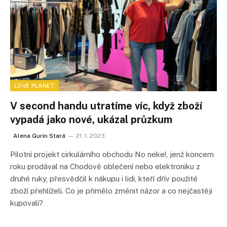
LOVE PLANET
V second handu utratíme víc, když zboží
vypadá jako nové, ukázal průzkum
Alena Gurin Stará
21. 1. 2023
Pilotní projekt cirkulárního obchodu No neke!, jenž koncem
roku prodával na Chodově oblečení nebo elektroniku z
druhé ruky, přesvědčil k nákupu i lidi, kteří dřív použité
zboží přehlíželi. Co je přimělo změnit názor a co nejčastěji
kupovali?