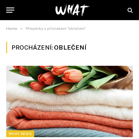
»
Home
Příspěvky s příznakem "oblečení"
PROCHÁZENÍ:
OBLEČENÍ
WHAT NEWS