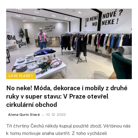
LOVE PLANET
No neke! Móda, dekorace i mobily z druhé
ruky v super stavu: V Praze otevřel
cirkulární obchod
Alena Gurin Stará
10. 12. 2022
Tři čtvrtiny Čechů někdy kupují použité zboží. Většinou nás
k tomu motivuje snaha ušetřit. Z toho vycházeli