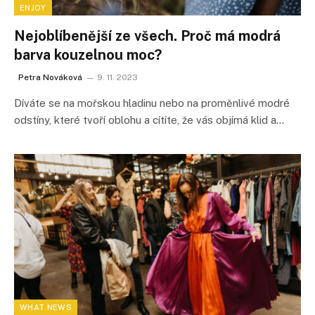
ENJOY
Nejoblíbenější ze všech. Proč má modrá
barva kouzelnou moc?
Petra Nováková
9. 11. 2023
Díváte se na mořskou hladinu nebo na proměnlivé modré
odstíny, které tvoří oblohu a cítíte, že vás objímá klid a…
WHAT NEWS