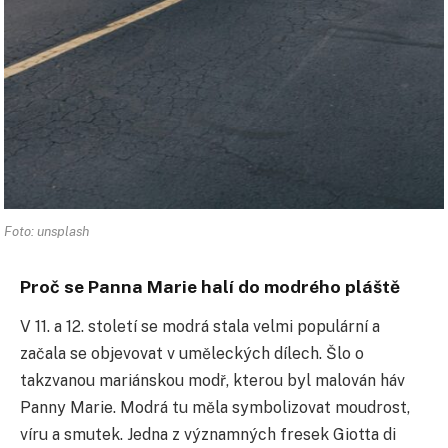
Foto: unsplash
Proč se Panna Marie halí do modrého pláště
V 11. a 12. století se modrá stala velmi populární a
začala se objevovat v uměleckých dílech. Šlo o
takzvanou mariánskou modř, kterou byl malován háv
Panny Marie. Modrá tu měla symbolizovat moudrost,
víru a smutek. Jedna z významných fresek Giotta di