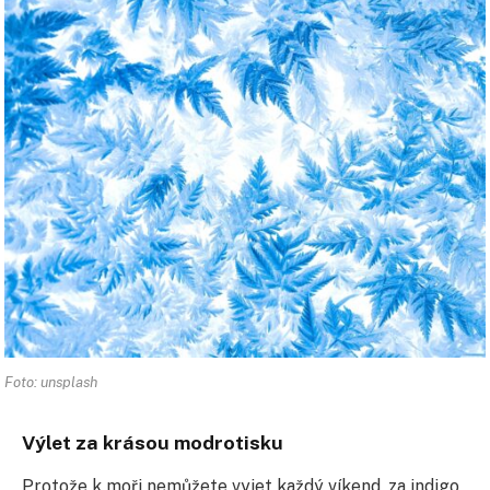
Foto: unsplash
Výlet za krásou modrotisku
Protože k moři nemůžete vyjet každý víkend, za indigo