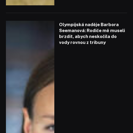
Olympijská naděje Barbora
Seemanová: Rodiče mě museli
brzdit, abych neskočila do
vody rovnou z tribuny