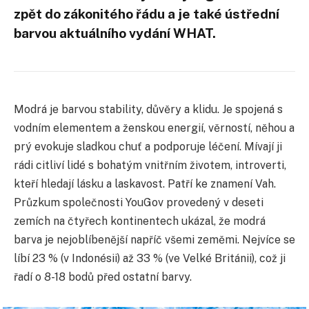
zpět do zákonitého řádu a je také ústřední
barvou aktuálního vydání WHAT.
Modrá je barvou stability, důvěry a klidu. Je spojená s
vodním elementem a ženskou energií, věrností, něhou a
prý evokuje sladkou chuť a podporuje léčení. Mívají ji
rádi citliví lidé s bohatým vnitřním životem, introverti,
kteří hledají lásku a laskavost. Patří ke znamení Vah.
Průzkum společnosti YouGov provedený v deseti
zemích na čtyřech kontinentech ukázal, že modrá
barva je nejoblíbenější napříč všemi zeměmi. Nejvíce se
líbí 23 % (v Indonésii) až 33 % (ve Velké Británii), což ji
řadí o 8-18 bodů před ostatní barvy.