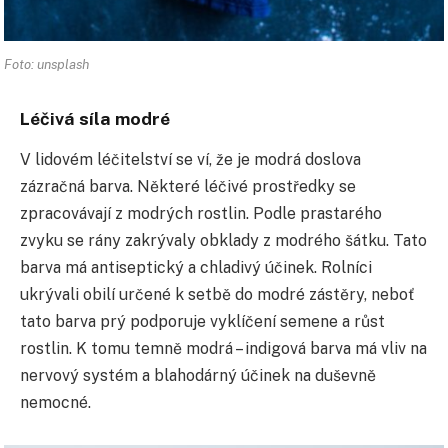
Foto: unsplash
Léčivá síla modré
V lidovém léčitelství se ví, že je modrá doslova
zázračná barva. Některé léčivé prostředky se
zpracovávají z modrých rostlin. Podle prastarého
zvyku se rány zakrývaly obklady z modrého šátku. Tato
barva má antiseptický a chladivý účinek. Rolníci
ukrývali obilí určené k setbě do modré zástěry, neboť
tato barva prý podporuje vyklíčení semene a růst
rostlin. K tomu temně modrá – indigová barva má vliv na
nervový systém a blahodárný účinek na duševně
nemocné.