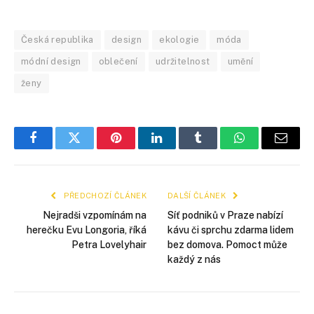
Česká republika
design
ekologie
móda
módní design
oblečení
udržitelnost
umění
ženy
Facebook
Twitter
Pinterest
LinkedIn
Tumblr
WhatsApp
E-
mail
PŘEDCHOZÍ ČLÁNEK
DALŠÍ ČLÁNEK
Nejradši vzpomínám na
Síť podniků v Praze nabízí
herečku Evu Longoria, říká
kávu či sprchu zdarma lidem
Petra Lovelyhair
bez domova. Pomoct může
každý z nás