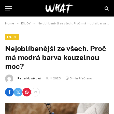
»
»
Home
ENJOY
Nejoblíbenější ze všech. Proč má modrá barva kouzelnou moc?
ENJOY
Nejoblíbenější ze všech. Proč
má modrá barva kouzelnou
moc?
Petra Nováková
9. 11. 2023
3 min Přečteno