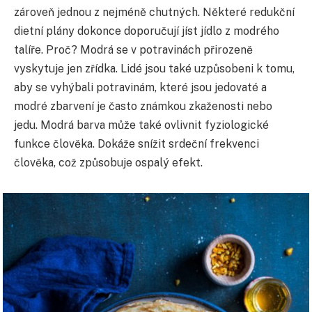
zároveň jednou z nejméně chutných. Některé redukční
dietní plány dokonce doporučují jíst jídlo z modrého
talíře. Proč? Modrá se v potravinách přirozeně
vyskytuje jen zřídka. Lidé jsou také uzpůsobeni k tomu,
aby se vyhýbali potravinám, které jsou jedovaté a
modré zbarvení je často známkou zkaženosti nebo
jedu. Modrá barva může také ovlivnit fyziologické
funkce člověka. Dokáže snížit srdeční frekvenci
člověka, což způsobuje ospalý efekt.