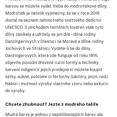
barvou se můžete vydat třeba do modrotiskové dílny.
Modrotisk je natolik výjimečný, že se v roce 2018
dostal na seznam nehmotného světového dědictví
UNESCO. S příchodem textilních továren však tyto
dílny zanikaly a udržely se jen dvě – dílna rodiny
Danzingerových v Olešnici na Moravě a dílna rodiny
Jochových ve Strážnici. Vydáte-li se do dílny
Danzingerových, která zde funguje od roku 1816,
objevíte původní dřevěné ruční formy a techniky
barvení indigem.V jejich prodejně si můžete koupit
šátky, sukně, polštáře či fěrtochy (zástěry, pozn. red.).
Nabízí i možnost výroby vlastního vzoru nebo exkurzi
do výroby.
Chcete zhubnout? Jezte z modrého talíře
Modrá barva je jednou z nejoblíbenějších barev, ale