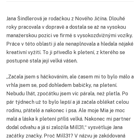
Jana Šindlerová je rodačkou z Nového Jičína. Dlouhé
roky pracovala v dopravě a dostala se až na vysokou
manažerskou pozici ve firmě s vysokozdvižnými vozíky.
Práce v této oblasti ji ale nenaplňovala a hledala nějaké
kreativní vyžití. To ji přivedlo k pletení, z kterého se
postupně stala její velká vášeň.
„Začala jsem s háčkováním, ale časem mi to bylo málo a
vrhla jsem se, pod dohledem babičky, na pletení.
Nebudu lhát, zpočátku jsem víc párala, než pletla. Po
pár týdnech už to bylo lepší a já začala oblékat celou
rodinu, přátelé a nakonec i psa. Ale moje Mia je moc
malá a láska k pletení příliš velká. Nakonec mi partner
dodal odvahu a já si založila Mill31,“ vysvětluje Jana
začátky značky. Proč Mill31? V názvu je zakódovaná