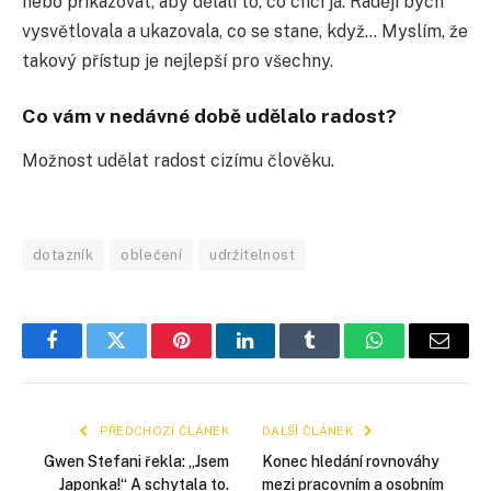
nebo přikazovat, aby dělali to, co chci já. Raději bych
vysvětlovala a ukazovala, co se stane, když… Myslím, že
takový přístup je nejlepší pro všechny.
Co vám v nedávné době udělalo radost?
Možnost udělat radost cizímu člověku.
dotazník
oblečení
udržitelnost
Facebook
Twitter
Pinterest
LinkedIn
Tumblr
WhatsApp
E-
mail
PŘEDCHOZÍ ČLÁNEK
DALŠÍ ČLÁNEK
Gwen Stefani řekla: „Jsem
Konec hledání rovnováhy
Japonka!“ A schytala to.
mezi pracovním a osobním