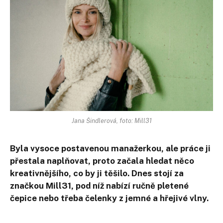
Jana Šindlerová, foto: Mill31
Byla vysoce postavenou manažerkou, ale práce ji
přestala naplňovat, proto začala hledat něco
kreativnějšího, co by ji těšilo. Dnes stojí za
značkou Mill31, pod níž nabízí ručně pletené
čepice nebo třeba čelenky z jemné a hřejivé vlny.