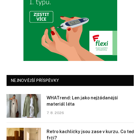
NEJNOVĚJŠÍ PŘÍSPĚVKY
WHATrend: Len jako nejžádanější
materiál léta
7. 8. 2026
Retro kachličky jsou zase v kurzu. Co teď
frčí?