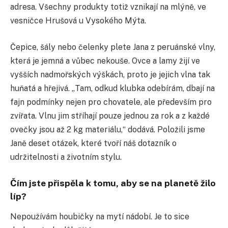
adresa. Všechny produkty totiž vznikají na mlýně, ve
vesničce Hrušová u Vysokého Mýta.
Čepice, šály nebo čelenky plete Jana z peruánské vlny,
která je jemná a vůbec nekouše. Ovce a lamy žijí ve
vyšších nadmořských výškách, proto je jejich vlna tak
huňatá a hřejivá. „Tam, odkud klubka odebírám, dbají na
fajn podmínky nejen pro chovatele, ale především pro
zvířata. Vlnu jim stříhají pouze jednou za rok a z každé
ovečky jsou až 2 kg materiálu,“ dodává. Položili jsme
Janě deset otázek, které tvoří náš dotazník o
udržitelnosti a životním stylu.
Čím jste přispěla k tomu, aby se na planetě žilo
líp?
Nepoužívám houbičky na mytí nádobí. Je to sice