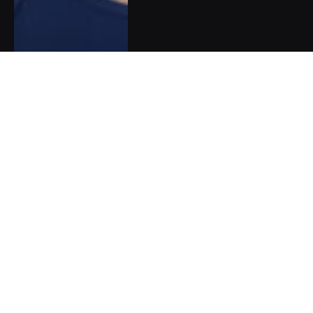
Pět dobrých zpráv do nového
týdne