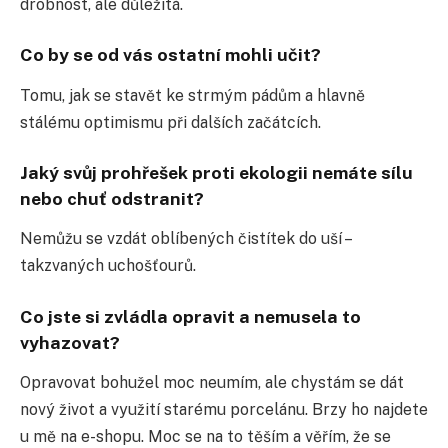
drobnost, ale důležitá.
Co by se od vás ostatní mohli učit?
Tomu, jak se stavět ke strmým pádům a hlavně
stálému optimismu při dalších začátcích.
Jaký svůj prohřešek proti ekologii nemáte sílu
nebo chuť odstranit?
Nemůžu se vzdát oblíbených čistítek do uší –
takzvaných uchošťourů.
Co jste si zvládla opravit a nemusela to
vyhazovat?
Opravovat bohužel moc neumím, ale chystám se dát
nový život a využití starému porcelánu. Brzy ho najdete
u mě na e-shopu. Moc se na to těším a věřím, že se