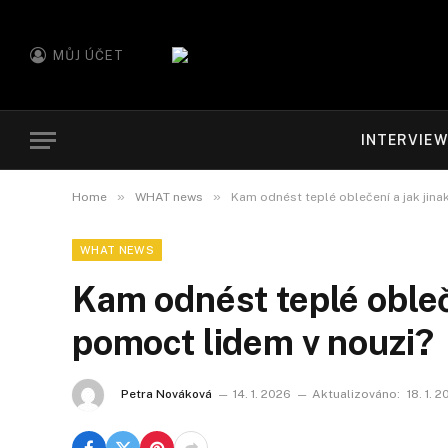
MŮJ ÚČET
INTERVIE
»
»
Home
WHAT news
Kam odnést teplé oblečení a jak jina
WHAT NEWS
Kam odnést teplé obleče
pomoct lidem v nouzi?
Petra Nováková
14. 1. 2026
Aktualizováno:
18. 1. 