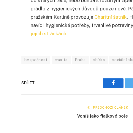
do kterých teče, nebo bunda s rozbitým zip
prádlo z hygienických důvodů pouze nové. Pán
pražském Karlíně provozuje
Charitní šatník
. 
navíc i hygienické potřeby, trvanlivé potravi
jejich stránkách
.
bezpečnost
charita
Praha
sbírka
sociální sl
SDÍLET.
Faceboo
PŘEDCHOZÍ ČLÁNEK
Voníš jako fialkové pole