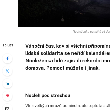
Nocleženka pomáhá už des
Vánoční čas, kdy si všichni připomín
SDÍLET
lidská solidarita se neřídí kalendář
Nocleženka lidé zajistili rekordní mn
domova. Pomoct můžete i jinak.
Nocleh pod střechou
Vlna velkých mrazů pominula, ale teplota stá