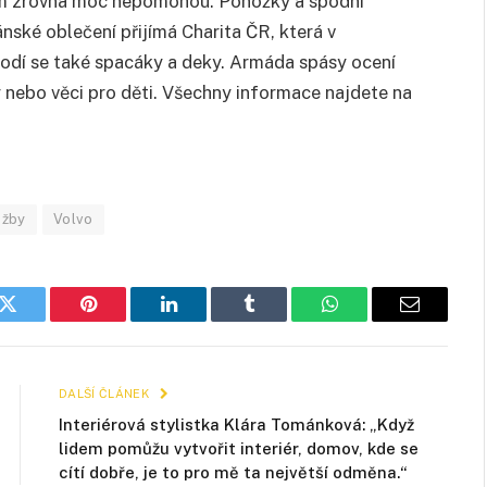
em zrovna moc nepomohou. Ponožky a spodní
ské oblečení přijímá Charita ČR, která v
Hodí se také spacáky a deky. Armáda spásy ocení
ny nebo věci pro děti. Všechny informace najdete na
užby
Volvo
k
Twitter
Pinterest
LinkedIn
Tumblr
WhatsApp
E-
mail
DALŠÍ ČLÁNEK
Interiérová stylistka Klára Tománková: „Když
lidem pomůžu vytvořit interiér, domov, kde se
cítí dobře, je to pro mě ta největší odměna.“