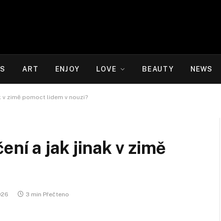
WS
ART
ENJOY
LOVE
BEAUTY
NEWS
k v zimě pomoct lidem v nouzi?
ní a jak jinak v zimě
2026
3 min Přečteno