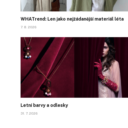
WHATrend: Len jako nejžádanější materiál léta
7. 8. 2026
Letní barvy a odlesky
31. 7. 2026