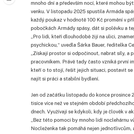
mnoho dní a především nocí, které mohou být p
venku. V listopadu 2025 spustila Armáda spá
každý poukaz v hodnotě 100 Kč promění v příl
pobočkách Armády spásy, dát si polévku a tepl
„Pro lidi, kteří dlouhodobě žijí na ulici, znam
psychickou,“ uvedla Šárka Bauer, ředitelka Ce
„Získají prostor si odpočinout, nabrat síly, a
pracovníkem. Právě tady často vzniká první 
kteří o to stojí, řešit jejich situaci, postavit
najít si práci a stabilní bydlení.
Jen od začátku listopadu do konce prosince 20
tisíce více než ve stejném období předchozího
dnech. Využívají se kdykoli, kdy je člověk v a
„Bez této pomoci by mnoho lidí noclehárnu vů
Nocleženka tak pomáhá nejen jednotlivcům, al