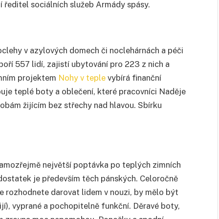
í ředitel sociálních služeb Armády spásy.
oclehy v azylových domech či noclehárnách a péči
ří 557 lidí, zajistí ubytování pro 223 z nich a
imním projektem
Nohy v teple
vybírá finanční
uje teplé boty a oblečení, které pracovníci Naděje
sobám žijícím bez střechy nad hlavou. Sbírku
samozřejmě největší poptávka po teplých zimních
edostatek je především těch pánských. Celoročně
 se rozhodnete darovat lidem v nouzi, by mělo být
ijí), vyprané a pochopitelně funkční. Děravé boty,