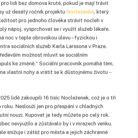
ro lidi bez domova kruté, pokud je mají trávit
sy už desátý ročník projektu
Nocleženka
, který
ežitost pro jednoho člověka strávit nocleh v
ý nápoj, vysprchovat se i využít služeb lékaře.
ená noc v teple obrovskou úlevu – fyzickou i
ntra sociálních služeb Karla Larssona v Praze.
 především možnost mluvit se sociálním
impuls ke změně.“ Sociální pracovník pomáhá těm,
 se na vlastní nohy a vrátit se k důstojnému životu
‒
25 lidé zakoupili 16 tisíc Nocleženek, což je o tři
 roku. Neslouží jen pro přespání v chladných
kutní nouzi. Kupovat je tedy můžete po celý rok.
bec nevyužilo a zůstávalo by i v mrazech venku.
e snižuje i zátěž pro města a jejich záchranné