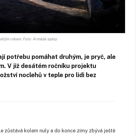
átým rokem. Foto: Armáda spásy
ají potřebu pomáhat druhým, je pryč, ale
em. V již desátém ročníku projektu
ožství noclehů v teple pro lidi bez
le zůstává kolem nuly a do konce zimy zbývá ještě