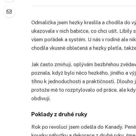
Odmalička jsem hezky kreslila a chodila do vý
ukazovala v nich babičce, co chci ušít. Líbily
všem pořádek a systém. U nás v rodině ale nik
chodila vkusně oblečená a hezky pletla, takže
Jak často zmiňuji, oplývám bezbřehou zvědavo
poznala, když bylo něco hezkého, jiného a v
tíhnu k jednoduchosti a praktičnosti. Dlouho 
protože mě to rozptylovalo od práce, ale kdy
obdivuji.
Poklady z druhé ruky
Rok po revoluci jsem odešla do Kanady. Peně
kousky nábytku a dekorace z druhé ruky, šmej