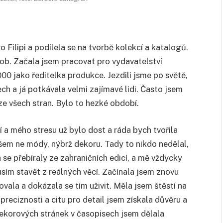
 Filipi a podílela se na tvorbě kolekcí a katalogů.
ob. Začala jsem pracovat pro vydavatelství
00 jako ředitelka produkce. Jezdili jsme po světě,
ech a já potkávala velmi zajímavé lidi. Často jsem
 ze všech stran. Bylo to hezké období.
í a mého stresu už bylo dost a ráda bych tvořila
šem ne módy, nýbrž dekoru. Tady to nikdo nedělal,
e přebíraly ze zahraničních edicí, a mě vždycky
zkusím stavět z reálných věcí. Začínala jsem znovu
lovala a dokázala se tím uživit. Měla jsem štěstí na
 preciznosti a citu pro detail jsem získala důvěru a
dekorových stránek v časopisech jsem dělala