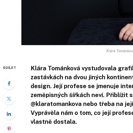
Klára Tománková
Klára Tománková vystudovala grafiku
SDÍLET
zastávkách na dvou jiných kontinent
design. Její profese se jmenuje inte
zeměpisných šířkách neví. Přiblížit 
@klaratomankova nebo třeba na její
Vyprávěla nám o tom, co její profese
vlastně dostala.