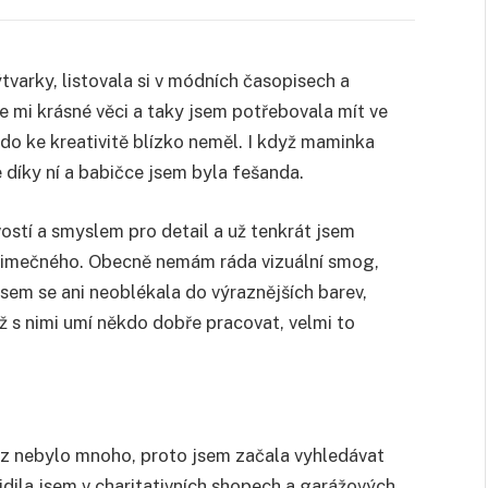
tvarky, listovala si v módních časopisech a
 se mi krásné věci a taky jsem potřebovala mít ve
do ke kreativitě blízko neměl. I když maminka
 díky ní a babičce jsem byla fešanda.
stí a smyslem pro detail a už tenkrát jsem
ýjimečného. Obecně nemám ráda vizuální smog,
jsem se ani neoblékala do výraznějších barev,
ž s nimi umí někdo dobře pracovat, velmi to
z nebylo mnoho, proto jsem začala vyhledávat
dila jsem v charitativních shopech a garážových