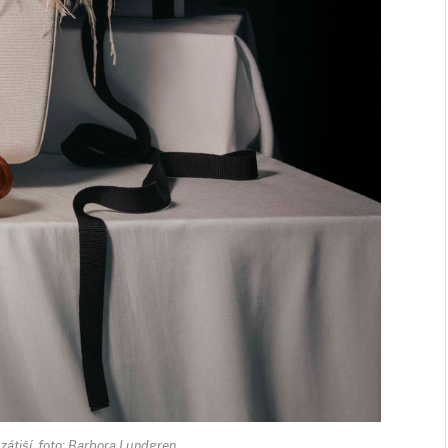
átiší, foto: Barbora Lundgren