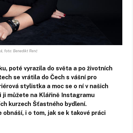
, foto: Benedikt Renč
, poté vyrazila do světa a po životních
ech se vrátila do Čech s vášní pro
riérová stylistka a moc se o ní v našich
si ji můžete na Klářině Instagramu
ch kurzech Šťastného bydlení.
 obnáší, i o tom, jak se k takové práci