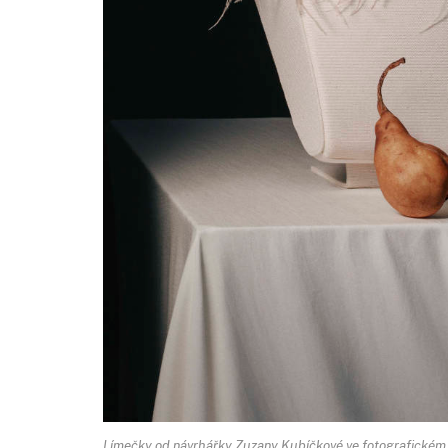
Límečky od návrhářky Zuzany Kubíčkové ve fotografickém z