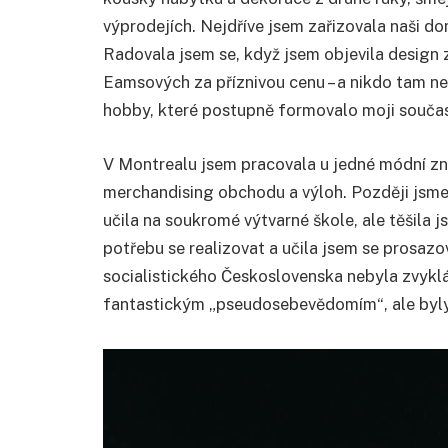
výprodejích. Nejdříve jsem zařizovala naši 
Radovala jsem se, když jsem objevila design z
Eamsových za příznivou cenu – a nikdo tam net
hobby, které postupně formovalo moji součas
V Montrealu jsem pracovala u jedné módní zna
merchandising obchodu a výloh. Později jsme
učila na soukromé výtvarné škole, ale těšila
potřebu se realizovat a učila jsem se prosazo
socialistického Československa nebyla zvyklá
fantastickým „pseudosebevědomím“, ale byly