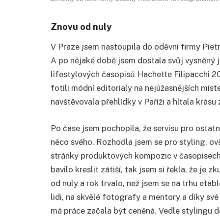
Znovu od nuly
V Praze jsem nastoupila do oděvní firmy Pietro
A po nějaké době jsem dostala svůj vysněný j
lifestylových časopisů Hachette Filipacchi 20
fotili módní editorialy na nejúžasnějších míst
navštěvovala přehlídky v Paříži a hltala krásu
Po čase jsem pochopila, že servisu pro ostatn
něco svého. Rozhodla jsem se pro styling, ov
stránky produktových kompozic v časopisech s
bavilo kreslit zátiší, tak jsem si řekla, že je 
od nuly a rok trvalo, než jsem se na trhu etab
lidi, na skvělé fotografy a mentory a díky své
má práce začala být ceněná. Vedle stylingu 