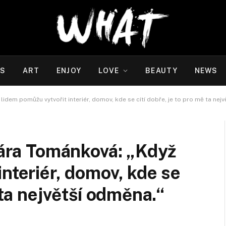
WS
ART
ENJOY
LOVE
BEAUTY
NEWS
lidem pomůžu vytvořit interiér, domov, kde se cítí dobře, je to pro mě ta nej
Klára Tománková: „Když
nteriér, domov, kde se
 ta největší odměna.“