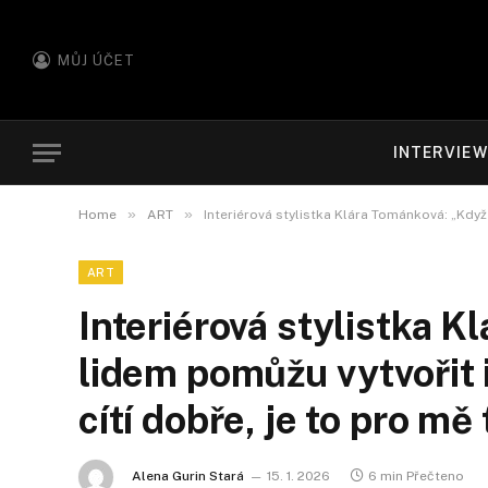
MŮJ ÚČET
INTERVIE
»
»
Home
ART
Interiérová stylistka Klára Tománková: „Když 
ART
Interiérová stylistka 
lidem pomůžu vytvořit i
cítí dobře, je to pro mě
Alena Gurin Stará
15. 1. 2026
6 min Přečteno