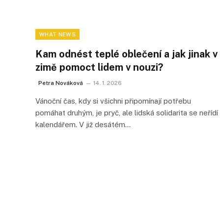
WHAT NEWS
Kam odnést teplé oblečení a jak jinak v
zimě pomoct lidem v nouzi?
Petra Nováková
14. 1. 2026
Vánoční čas, kdy si všichni připomínají potřebu
pomáhat druhým, je pryč, ale lidská solidarita se neřídí
kalendářem. V již desátém…