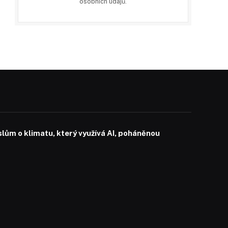
osobních údajů
.
slům o klimatu, který využívá AI, poháněnou