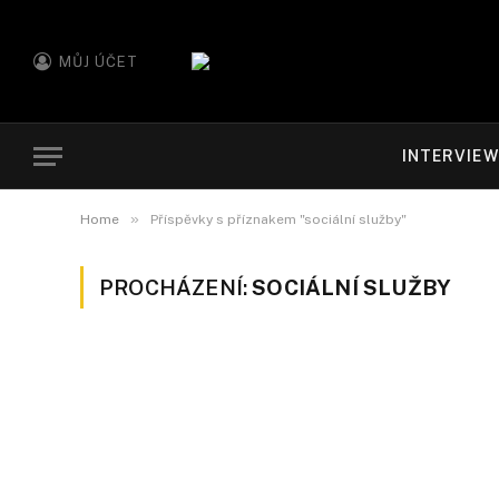
MŮJ ÚČET
INTERVIE
»
Home
Příspěvky s příznakem "sociální služby"
PROCHÁZENÍ:
SOCIÁLNÍ SLUŽBY