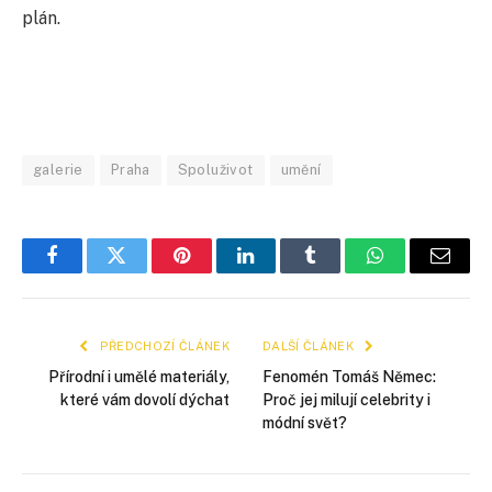
plán.
galerie
Praha
Spoluživot
umění
Facebook
Twitter
Pinterest
LinkedIn
Tumblr
WhatsApp
E-
mail
PŘEDCHOZÍ ČLÁNEK
DALŠÍ ČLÁNEK
Přírodní i umělé materiály,
Fenomén Tomáš Němec:
které vám dovolí dýchat
Proč jej milují celebrity i
módní svět?