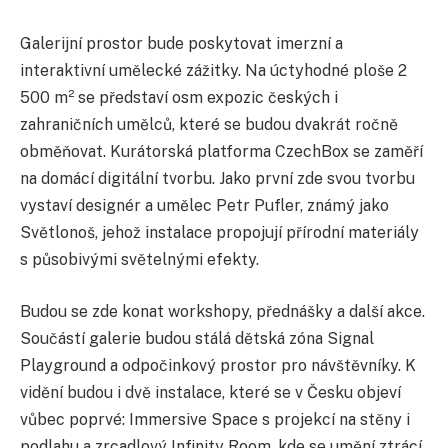
Galerijní prostor bude poskytovat imerzní a
interaktivní umělecké zážitky. Na úctyhodné ploše 2
500 m² se představí osm expozic českých i
zahraničních umělců, které se budou dvakrát ročně
obměňovat. Kurátorská platforma CzechBox se zaměří
na domácí digitální tvorbu. Jako první zde svou tvorbu
vystaví designér a umělec Petr Pufler, známý jako
Světlonoš, jehož instalace propojují přírodní materiály
s působivými světelnými efekty.
Budou se zde konat workshopy, přednášky a další akce.
Součástí galerie budou stálá dětská zóna Signal
Playground a odpočinkový prostor pro návštěvníky. K
vidění budou i dvě instalace, které se v Česku objeví
vůbec poprvé: Immersive Space s projekcí na stěny i
podlahu a zrcadlový Infinity Room, kde se umění ztrácí