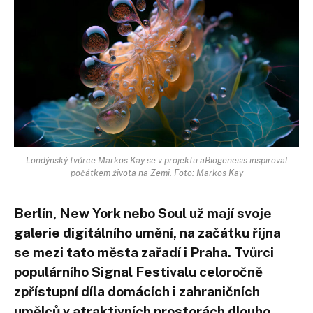
Londýnský tvůrce Markos Kay se v projektu aBiogenesis inspiroval
počátkem života na Zemi. Foto: Markos Kay
Berlín, New York nebo Soul už mají svoje
galerie digitálního umění, na začátku října
se mezi tato města zařadí i Praha. Tvůrci
populárního Signal Festivalu celoročně
zpřístupní díla domácích i zahraničních
umělců v atraktivních prostorách dlouho