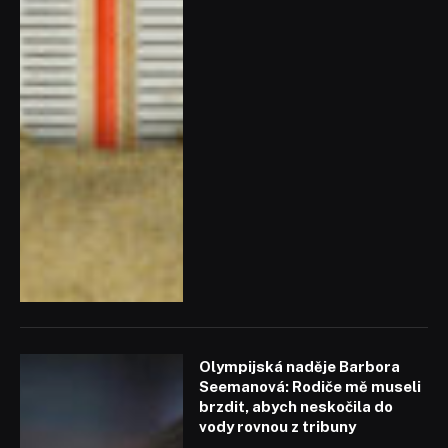
Olympijská naděje Barbora
Seemanová: Rodiče mě museli
brzdit, abych neskočila do
vody rovnou z tribuny