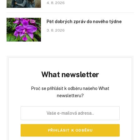
4. 8. 2026
Pět dobrých zpráv do nového týdne
3. 8. 2026
What newsletter
Proč se přihlásit k odběru našeho What
newsletteru?