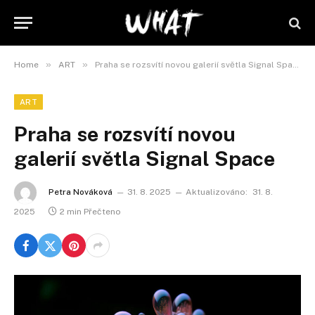
»
»
Home
ART
Praha se rozsvítí novou galerií světla Signal Space
ART
Praha se rozsvítí novou
galerií světla Signal Space
Petra Nováková
31. 8. 2025
Aktualizováno:
31. 8.
2025
2 min Přečteno