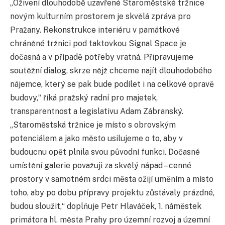
„Oživení dlouhodobě uzavřené Staroměstské tržnice
novým kulturním prostorem je skvělá zpráva pro
Pražany. Rekonstrukce interiéru v památkové
chráněné tržnici pod taktovkou Signal Space je
dočasná a v případě potřeby vratná. Připravujeme
soutěžní dialog, skrze nějž chceme najít dlouhodobého
nájemce, který se pak bude podílet i na celkové opravě
budovy,“ říká pražský radní pro majetek,
transparentnost a legislativu Adam Zábranský.
„Staroměstská tržnice je místo s obrovským
potenciálem a jako město usilujeme o to, aby v
budoucnu opět plnila svou původní funkci. Dočasné
umístění galerie považuji za skvělý nápad – cenné
prostory v samotném srdci města ožijí uměním a místo
toho, aby po dobu přípravy projektu zůstávaly prázdné,
budou sloužit,“ doplňuje Petr Hlaváček, 1. náměstek
primátora hl. města Prahy pro územní rozvoj a územní