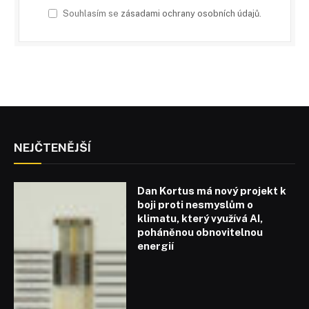
Souhlasím se
zásadami ochrany osobních údajů
.
NEJČTENĚJŠÍ
Dan Kortus má nový projekt k
boji proti nesmyslům o
klimatu, který využívá AI,
poháněnou obnovitelnou
energií