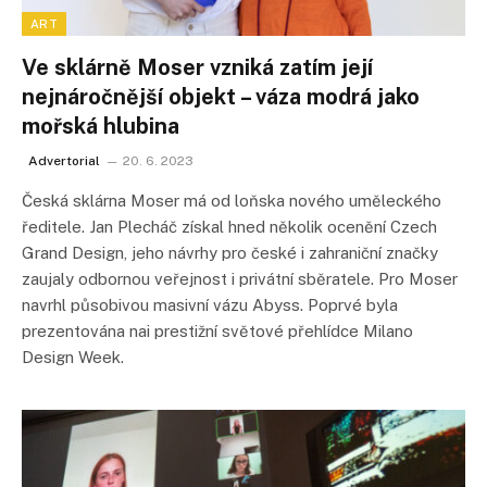
ART
Ve sklárně Moser vzniká zatím její
nejnáročnější objekt – váza modrá jako
mořská hlubina
Advertorial
20. 6. 2023
Česká sklárna Moser má od loňska nového uměleckého
ředitele. Jan Plecháč získal hned několik ocenění Czech
Grand Design, jeho návrhy pro české i zahraniční značky
zaujaly odbornou veřejnost i privátní sběratele. Pro Moser
navrhl působivou masivní vázu Abyss. Poprvé byla
prezentována nai prestižní světové přehlídce Milano
Design Week.