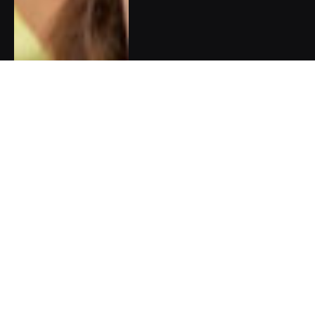
Olympijská naděje Barbora
Seemanová: Rodiče mě museli
brzdit, abych neskočila do
vody rovnou z tribuny