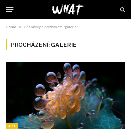
»
Home
Příspěvky s příznakem "galerie"
PROCHÁZENÍ:
GALERIE
ART