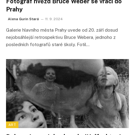
Fotograf hvězd Bruce Weber se vrací do
Prahy
Alena Gurin Stará
11. 9. 2024
Galerie hlavního města Prahy uvede od 20. září dosud
nejobsáhlejší retrospektivu Bruce Webera, jednoho z
posledních fotografů staré školy. Fotil…
ART