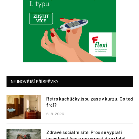
NEJNOVĚJŠÍ PŘÍSPĚVKY
Retro kachličky jsou zase v kurzu. Co teď
frčí?
6. 8. 2026
Zdravé sociální sítě: Proč se vyplatí
investovat čas a pozornost do vztahů