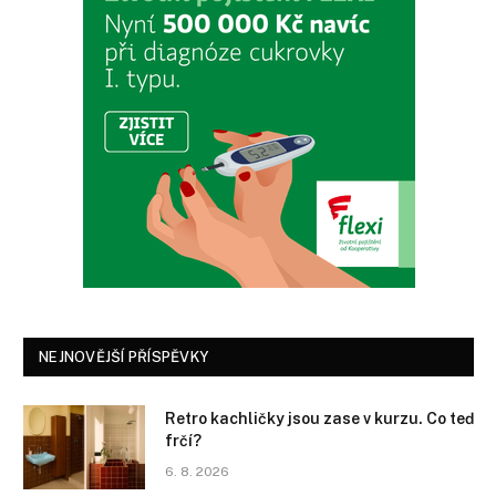
NEJNOVĚJŠÍ PŘÍSPĚVKY
Retro kachličky jsou zase v kurzu. Co teď
frčí?
6. 8. 2026