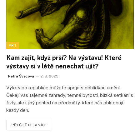
ART
Kam zajít, když prší? Na výstavu! Které
výstavy si v létě nenechat ujít?
Petra Švecová
2. 8. 2023
Výlety po republice můžete spojit s obhlídkou umění.
Čekají vás tajemné zahrady, temné bytosti, blízká setkání s
živly, ale i jiný pohled na předměty, které nás obklopují
každý den.
PŘEČTĚTE SI VÍCE