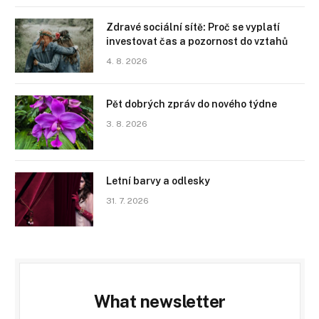
Zdravé sociální sítě: Proč se vyplatí
investovat čas a pozornost do vztahů
4. 8. 2026
Pět dobrých zpráv do nového týdne
3. 8. 2026
Letní barvy a odlesky
31. 7. 2026
What newsletter