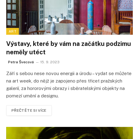
ART
Výstavy, které by vám na začátku podzimu
neměly utéct
Petra Švecová
15. 9. 2023
Září s sebou nese novou energii a úrodu – vydat se můžete
na art week, do nějž je zapojeno přes třicet pražských
galerií, za hororovými obrazy i sběratelskými objekty na
pomezí umění a designu.
PŘEČTĚTE SI VÍCE