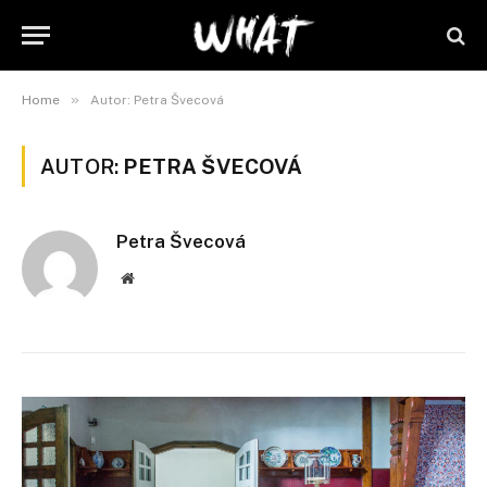
»
Home
Autor: Petra Švecová
AUTOR:
PETRA ŠVECOVÁ
Petra Švecová
Webové
stránky