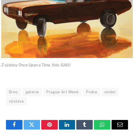
Z výstavy Once Upon a Time, foto: GAVU
Brno
galerie
Prague Art Week
Praha
umění
výstava
Facebook
Twitter
Pinterest
LinkedIn
Tumblr
WhatsApp
E-