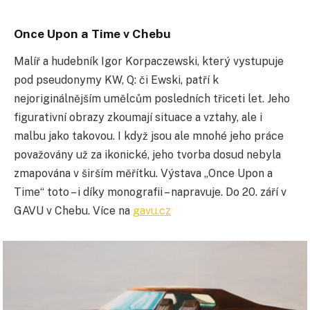
Once Upon a Time v Chebu
Malíř a hudebník Igor Korpaczewski, který vystupuje
pod pseudonymy KW, Q: či Ewski, patří k
nejoriginálnějším umělcům posledních třiceti let. Jeho
figurativní obrazy zkoumají situace a vztahy, ale i
malbu jako takovou. I když jsou ale mnohé jeho práce
považovány už za ikonické, jeho tvorba dosud nebyla
zmapována v širším měřítku. Výstava „Once Upon a
Time“ toto – i díky monografii – napravuje. Do 20. září v
GAVU v Chebu. Více na
gavu.cz