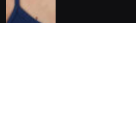
Pět dobrých zpráv do nového
týdne