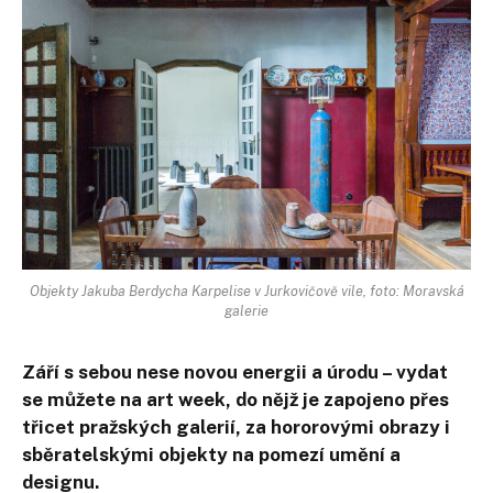
Objekty Jakuba Berdycha Karpelise v Jurkovičově vile, foto: Moravská
galerie
Září s sebou nese novou energii a úrodu – vydat
se můžete na art week, do nějž je zapojeno přes
třicet pražských galerií, za hororovými obrazy i
sběratelskými objekty na pomezí umění a
designu.