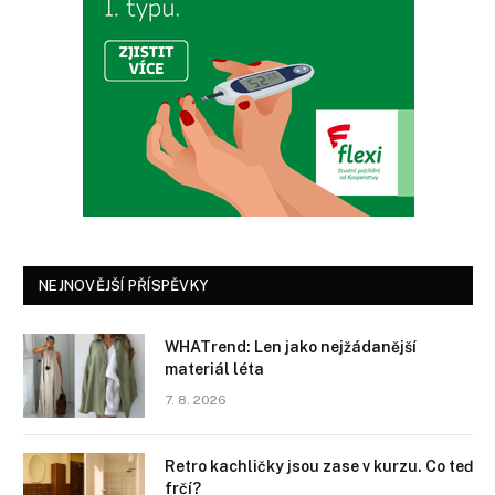
NEJNOVĚJŠÍ PŘÍSPĚVKY
WHATrend: Len jako nejžádanější
materiál léta
7. 8. 2026
Retro kachličky jsou zase v kurzu. Co teď
frčí?