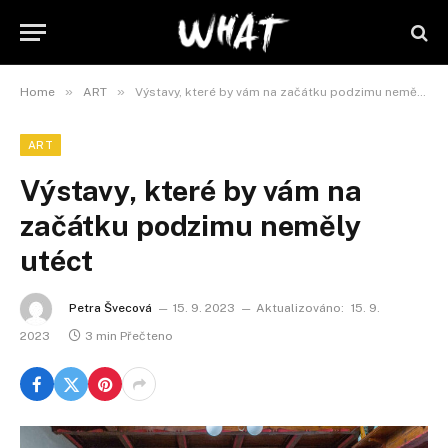
»
»
Home
ART
Výstavy, které by vám na začátku podzimu neměly utéct
ART
Výstavy, které by vám na
začátku podzimu neměly
utéct
Petra Švecová
15. 9. 2023
Aktualizováno:
15. 9.
2023
3 min Přečteno