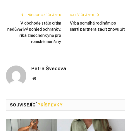
mail
PŘEDCHOZÍ ČLÁNEK
DALŠÍ ČLÁNEK
V obchodě stále cítím
Vrba pomáhá rodinám po
nedůvěřivý pohled ochranky,
smrti partnera začít znovu žít
říká zmocněnkyně pro
romské menšiny
Petra Švecová
Webové
stránky
SOUVISEJÍCÍ
PŘÍSPĚVKY