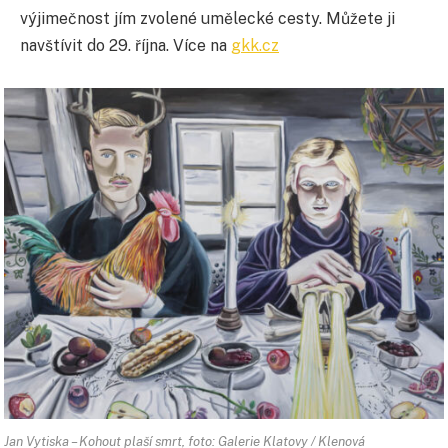
výjimečnost jím zvolené umělecké cesty. Můžete ji
navštívit do 29. října. Více na
gkk.cz
Jan Vytiska – Kohout plaší smrt, foto: Galerie Klatovy / Klenová