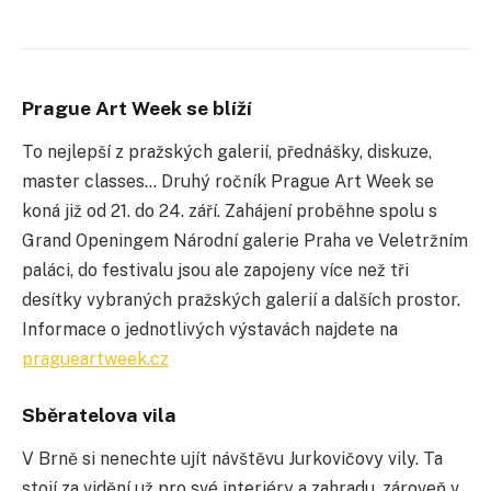
Prague Art Week se blíží
To nejlepší z pražských galerií, přednášky, diskuze,
master classes… Druhý ročník Prague Art Week se
koná již od 21. do 24. září. Zahájení proběhne spolu s
Grand Openingem Národní galerie Praha ve Veletržním
paláci, do festivalu jsou ale zapojeny více než tři
desítky vybraných pražských galerií a dalších prostor.
Informace o jednotlivých výstavách najdete na
pragueartweek.cz
Sběratelova vila
V Brně si nenechte ujít návštěvu Jurkovičovy vily. Ta
stojí za vidění už pro své interiéry a zahradu, zároveň v