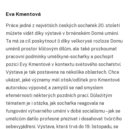
Eva Kmentová
Práce jedné z největších českých sochařek 20. století
můžete vidět díky výstavě v brněnském Domě umění.
Ta má za cíl poskytnout (i díky velkorysé rozloze Domu
umění) prostor klíčovým dílům, ale také prozkoumat
pracovní podmínky umělkyně-sochařky a pochopit
pozici Evy Kmentové v kontextu světového sochařství.
Výstava je tak postavena na několika oblastech. Chce
ukázat, jaké významy měl otisk/odlitek pro Kmentové
autorskou výpověď, a zamýšlí se nad smyslem
efemérnosti některých pozdních prací. Důležitým
tématem je i otázka, jak sochařka reagovala na
fungování výtvarného umění v době socialismu – jak se
umělcům dařilo profesně přežívat i dosahovat tvůrčího
sebevyjádření. Výstava, která trvá do 19. listopadu, se