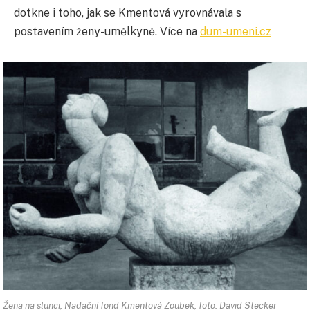
dotkne i toho, jak se Kmentová vyrovnávala s
postavením ženy-umělkyně. Více na
dum-umeni.cz
Žena na slunci, Nadační fond Kmentová Zoubek, foto: David Stecker