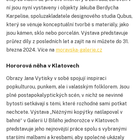
ní jsou nyní vystaveny i objekty Jakuba Berdycha
Karpelise, spoluzakladatele designového studia Qubus,
který se věnuje konceptuální tvorbě s materiály, jako
jsou kámen, sklo nebo porcelán. Výstava představuje
průřez díly z posledních let a zajít na ni můžete do 31.
března 2024. Více na
moravska-galerie.cz
Hororová něha v Klatovech
Obrazy Jana Vytisky v sobě spojují inspiraci
popkulturou, punkem, ale i valašským folklorem. Jsou
plné postapokalyptických scén, v nichž se nevinné
bytosti setkávají s těmi, které rozhodně sami potkat
nechcete. Výstava „Něžnými kopýtky našlapoval v
bahně“ v Galerii U Bílého jednorožce v Klatovech
představuje jeho nejnovější práce spolu s vybranými
staršími malbami a kresbami, aby společně ukázaly