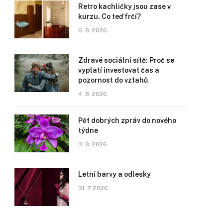
Retro kachličky jsou zase v
kurzu. Co teď frčí?
6. 8. 2026
Zdravé sociální sítě: Proč se
vyplatí investovat čas a
pozornost do vztahů
4. 8. 2026
Pět dobrých zpráv do nového
týdne
3. 8. 2026
Letní barvy a odlesky
31. 7. 2026