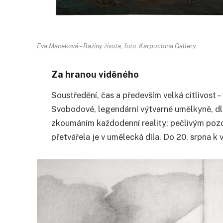
Eva Maceková – Bažiny života, foto: Karpuchina Gallery
Za hranou viděného
Soustředění, čas a především velká citlivost 
Svobodové, legendární výtvarné umělkyně, dl
zkoumáním každodenní reality: pečlivým poz
přetvářela je v umělecká díla. Do 20. srpna k 