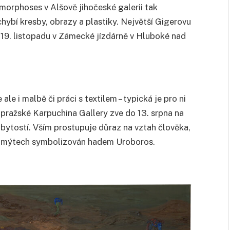
morphoses v Alšově jihočeské galerii tak
chybí kresby, obrazy a plastiky. Největší Gigerovu
 19. listopadu v Zámecké jízdárně v Hluboké nad
le i malbě či práci s textilem – typická je pro ni
pražské Karpuchina Gallery zve do 13. srpna na
ytostí. Vším prostupuje důraz na vztah člověka,
l v mýtech symbolizován hadem Uroboros.