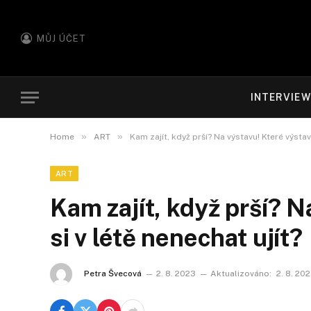
MŮJ ÚČET
INTERVIE
»
»
Home
ART
Kam zajít, když prší? Na výstavu! Které výstavy
ART
Kam zajít, když prší? N
si v létě nenechat ujít?
Petra Švecová
2. 8. 2023
Aktualizováno:
2. 8. 20