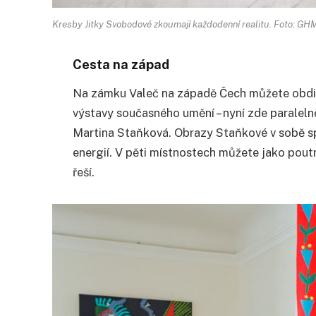
Kresby Jitky Svobodové zkoumají každodenní realitu. Foto: GH
Cesta na západ
Na zámku Valeč na západě Čech můžete obdiv
výstavy současného umění – nyní zde paraleln
Martina Staňková. Obrazy Staňkové v sobě spoj
energií. V pěti místnostech můžete jako pout
řeší.