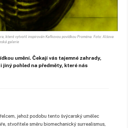
a, které vytvořil inspirován Kafkovou povídkou Proměna. Foto: Alšova
eská galerie
lídkou umění. Čekají vás tajemné zahrady,
e i jiný pohled na předměty, které nás
Vetřelcem, jehož podobu tento švýcarský umělec
onáře, stvořitele směru biomechanický surrealismus,