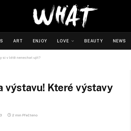
WS
ART
ENJOY
LOVE
BEAUTY
NEWS
 si v létě nenechat ujít?
a výstavu! Které výstavy
23
2 min Přečteno