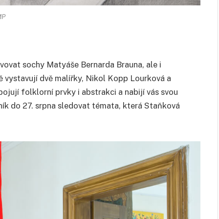
MP
ovat sochy Matyáše Bernarda Brauna, ale i
ě vystavují dvě malířky, Nikol Kopp Lourková a
ují folklorní prvky i abstrakci a nabijí vás svou
ník do 27. srpna sledovat témata, která Staňková