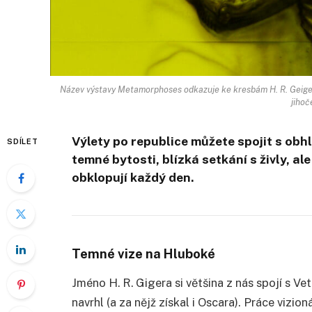
Název výstavy Metamorphoses odkazuje ke kresbám H. R. Geiger
jihoč
Výlety po republice můžete spojit s obh
SDÍLET
temné bytosti, blízká setkání s živly, al
obklopují každý den.
Temné vize na Hluboké
Jméno H. R. Gigera si většina z nás spojí s 
navrhl (a za nějž získal i Oscara). Práce vizi