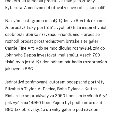
rockera Jeffa Becka představil také jako zručný
kytarista. A nedávno debutoval v nové roli – jako malíř.
Na svém instagramu minulý týden ve čtvrtek oznámil,
že prodává tisky portrétů svých přátel a inspirativních
osobností. Sbírku nazvanou Friends and Heroes se
rozhodl prodat prostřednictvím britské sítě galerií
Castle Fine Art. Kdo se moc dlouho rozmýšlel, zda do
Johnnyho Deppa investovat, měl smůlu. Všech 780
tisků bylo ještě týž den během pár hodin rozebraných,
jak uvedla BBC.
Jednotlivé zarámované, autorem podepsané portréty
Elizabeth Taylor, Al Pacina, Boba Dylana a Keitha
Richardse se prodávaly za 3950 liber, série všech čtyř
pak vyšla na 14950 liber. Zájem byl podle informací
BBC tak obrovský, že stránky galerie pod návalem