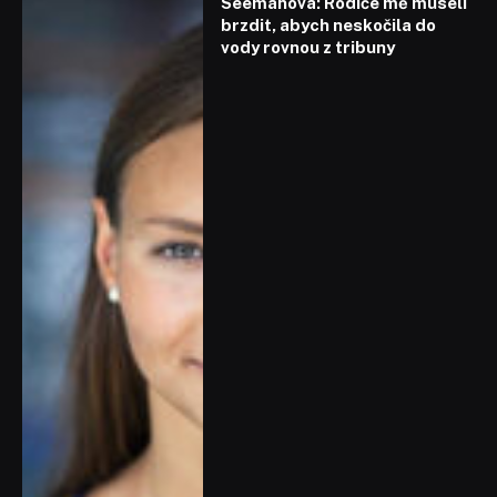
Seemanová: Rodiče mě museli
brzdit, abych neskočila do
vody rovnou z tribuny