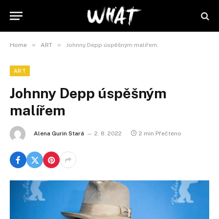
»
»
Home
ART
Johnny Depp úspěšným malířem
ART
Johnny Depp úspěšným
malířem
Alena Gurin Stará
2. 8. 2022
2 min Přečteno