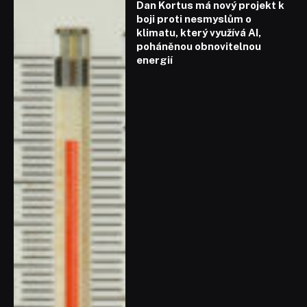
Dan Kortus má nový projekt k
boji proti nesmyslům o
klimatu, který využívá AI,
poháněnou obnovitelnou
energií