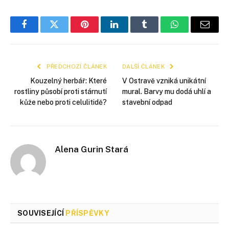
Facebook
Twitter
Pinterest
LinkedIn
Tumblr
WhatsApp
E-
mail
PŘEDCHOZÍ ČLÁNEK
DALŠÍ ČLÁNEK
Kouzelný herbář: Které
V Ostravě vzniká unikátní
rostliny působí proti stárnutí
mural. Barvy mu dodá uhlí a
kůže nebo proti celulitidě?
stavební odpad
Alena Gurin Stará
SOUVISEJÍCÍ
PŘÍSPĚVKY