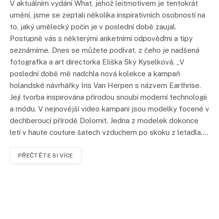
V aktuálním vydání What, jehož leitmotivem je tentokrát
umění, jsme se zeptali několika inspirativních osobností na
to, jaký umělecký počin je v poslední době zaujal.
Postupně vás s některými anketními odpověďmi a tipy
seznámíme. Dnes se můžete podívat, z čeho je nadšená
fotografka a art directorka Eliška Sky Kyselková. „V
poslední době mě nadchla nová kolekce a kampaň
holandské návrhářky Iris Van Herpen s názvem Earthrise.
Její tvorba inspirována přírodou snoubí moderní technologii
a módu. V nejnovější video kampani jsou modelky focené v
dechberoucí přírodě Dolomit. Jedna z modelek dokonce
letí v haute couture šatech vzduchem po skoku z letadla.…
PŘEČTĚTE SI VÍCE