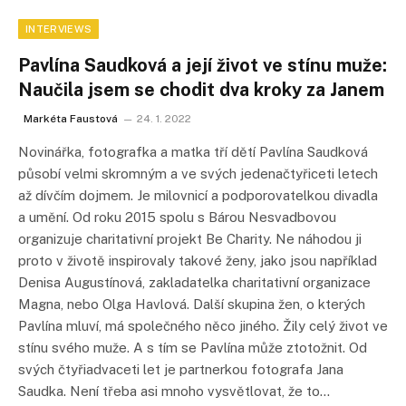
INTERVIEWS
Pavlína Saudková a její život ve stínu muže:
Naučila jsem se chodit dva kroky za Janem
Markéta Faustová
24. 1. 2022
Novinářka, fotografka a matka tří dětí Pavlína Saudková
působí velmi skromným a ve svých jedenačtyřiceti letech
až dívčím dojmem. Je milovnicí a podporovatelkou divadla
a umění. Od roku 2015 spolu s Bárou Nesvadbovou
organizuje charitativní projekt Be Charity. Ne náhodou ji
proto v životě inspirovaly takové ženy, jako jsou například
Denisa Augustínová, zakladatelka charitativní organizace
Magna, nebo Olga Havlová. Další skupina žen, o kterých
Pavlína mluví, má společného něco jiného. Žily celý život ve
stínu svého muže. A s tím se Pavlína může ztotožnit. Od
svých čtyřiadvaceti let je partnerkou fotografa Jana
Saudka. Není třeba asi mnoho vysvětlovat, že to…