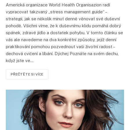
Americká organizace World Health Organisazion radí
vypracovat takzvaný „stress management guide“ –
strategii, jak se několik minut denně věnovat své duševní
pohodě. Všichni víme, že k duševnímu klidu pomáhá dobrý
spánek, zdravé jídlo a dostatek pohybu. V tomto článku se
vás ale navedeme na dva konkrétní způsoby, jejíž denní
praktikování pomohou pozvednout vaši životní radost –
dechová cvičení a líbání. Dýchej Poznáte na svém dechu,
když jste ve…
PŘEČTĚTE SI VÍCE