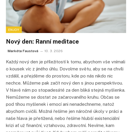
ENJOY
Nový den: Ranní meditace
Markéta Faustová
10. 3. 2026
Každý nový den je příležitostí k tomu, abychom vše vnímali
o kousek víc z jiného úhlu. Dovolme světu, aby se na chvíli
vzdálil, a přejděme do prostoru, kde po nás nikdo nic
nechce. Můžeme pak začít nový den s jinou perspektivou.
V hlavě nám po stopadesáté za den bliká stejná myšlenka.
Nemůžeme se dostat ze začarovaného kruhu. Občas se
pod tíhou myšlenek i emocí ani nenadechneme, natož
abychom cvičili. Možná řešíme jen náročné úkoly v práci a
naše hlava je přetížená, nebo řešíme hlubší existenciální
krizi ať už finanční, vztahovou, zdravotní. Nevíme, kam