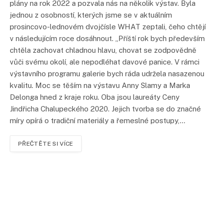
plány na rok 2022 a pozvala nás na několik výstav. Byla
jednou z osobností, kterých jsme se v aktuálním
prosincovo-lednovém dvojčísle WHAT zeptali, čeho chtějí
v následujícím roce dosáhnout. „Příští rok bych především
chtěla zachovat chladnou hlavu, chovat se zodpovědně
vůči svému okolí, ale nepodléhat davové panice. V rámci
výstavního programu galerie bych ráda udržela nasazenou
kvalitu. Moc se těším na výstavu Anny Slamy a Marka
Delonga hned z kraje roku. Oba jsou laureáty Ceny
Jindřicha Chalupeckého 2020. Jejich tvorba se do značné
míry opírá o tradiční materiály a řemeslné postupy,…
PŘEČTĚTE SI VÍCE