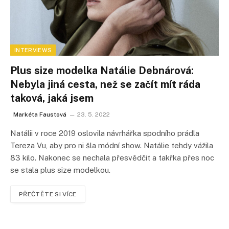
INTERVIEWS
Plus size modelka Natálie Debnárová:
Nebyla jiná cesta, než se začít mít ráda
taková, jaká jsem
Markéta Faustová
23. 5. 2022
Natálii v roce 2019 oslovila návrhářka spodního prádla
Tereza Vu, aby pro ni šla módní show. Natálie tehdy vážila
83 kilo. Nakonec se nechala přesvědčit a takřka přes noc
se stala plus size modelkou.
PŘEČTĚTE SI VÍCE