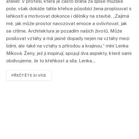
ateliér. V profesi, která je často brána za spíše mužské
pole, však dokáže tahle křehce působící žena proplouvat s
lehkostí a motivovat dokonce i dělníky na stavbě. „Zajímá
mě, jak může prostor navozovat emoce a ovlivňovat, jak
se cítíme. Architektura je pozadím našich životů. Může
posilovat vztahy a má jasné dopady nejen na vztahy mezi
lidmi, ale také na vztahy s přírodou a krajinou,“ míní Lenka
Míková. Ženy, jež ji inspirují, spojují dva aspekty, které sami
obdivujeme. Je to křehkost a síla. Lenka…
PŘEČTĚTE SI VÍCE