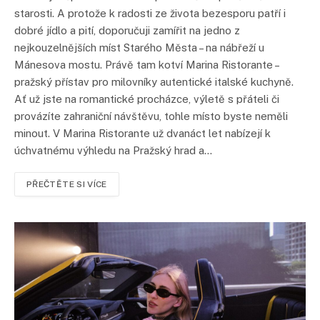
starosti. A protože k radosti ze života bezesporu patří i
dobré jídlo a pití, doporučuji zamířit na jedno z
nejkouzelnějších míst Starého Města – na nábřeží u
Mánesova mostu. Právě tam kotví Marina Ristorante –
pražský přístav pro milovníky autentické italské kuchyně.
Ať už jste na romantické procházce, výletě s přáteli či
provázíte zahraniční návštěvu, tohle místo byste neměli
minout. V Marina Ristorante už dvanáct let nabízejí k
úchvatnému výhledu na Pražský hrad a…
PŘEČTĚTE SI VÍCE