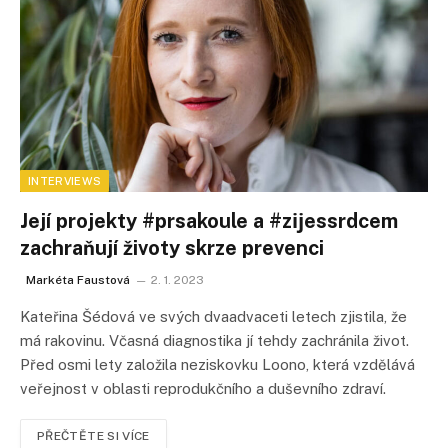
INTERVIEWS
Její projekty #prsakoule a #zĳessrdcem
zachraňují životy skrze prevenci
Markéta Faustová
2. 1. 2023
Kateřina Šédová ve svých dvaadvaceti letech zjistila, že
má rakovinu. Včasná diagnostika jí tehdy zachránila život.
Před osmi lety založila neziskovku Loono, která vzdělává
veřejnost v oblasti reprodukčního a duševního zdraví.
PŘEČTĚTE SI VÍCE