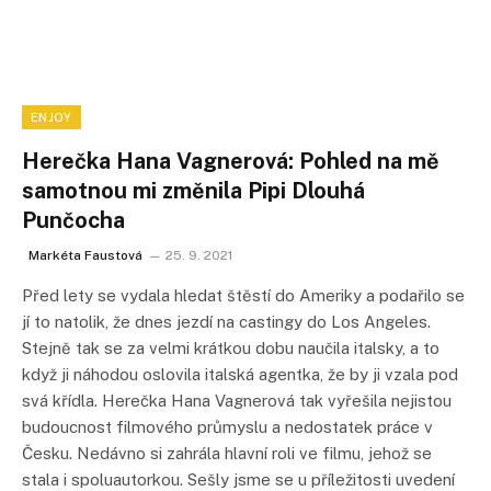
ENJOY
Herečka Hana Vagnerová: Pohled na mě
samotnou mi změnila Pipi Dlouhá
Punčocha
Markéta Faustová
25. 9. 2021
Před lety se vydala hledat štěstí do Ameriky a podařilo se
jí to natolik, že dnes jezdí na castingy do Los Angeles.
Stejně tak se za velmi krátkou dobu naučila italsky, a to
když ji náhodou oslovila italská agentka, že by ji vzala pod
svá křídla. Herečka Hana Vagnerová tak vyřešila nejistou
budoucnost filmového průmyslu a nedostatek práce v
Česku. Nedávno si zahrála hlavní roli ve filmu, jehož se
stala i spoluautorkou. Sešly jsme se u příležitosti uvedení