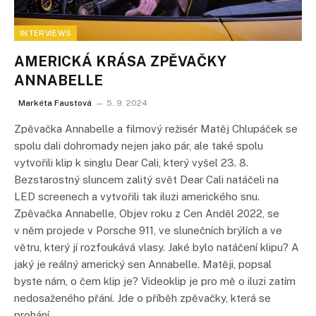
INTERVIEWS
AMERICKÁ KRÁSA ZPĚVAČKY
ANNABELLE
Markéta Faustová
5. 9. 2024
Zpěvačka Annabelle a filmový režisér Matěj Chlupáček se
spolu dali dohromady nejen jako pár, ale také spolu
vytvořili klip k singlu Dear Cali, který vyšel 23. 8.
Bezstarostný sluncem zalitý svět Dear Cali natáčeli na
LED screenech a vytvořili tak iluzi amerického snu.
Zpěvačka Annabelle, Objev roku z Cen Anděl 2022, se
v něm projede v Porsche 911, ve slunečních brýlích a ve
větru, který jí rozfoukává vlasy. Jaké bylo natáčení klipu? A
jaký je reálný americký sen Annabelle. Matěji, popsal
byste nám, o čem klip je? Videoklip je pro mě o iluzi zatím
nedosaženého přání. Jde o příběh zpěvačky, která se
prohání…