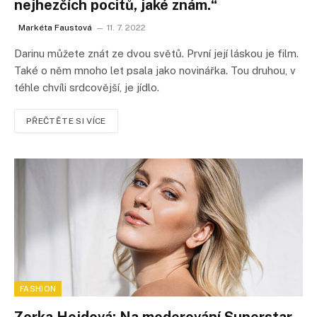
nejhezčích pocitů, jaké znám.“
Markéta Faustová
11. 7. 2022
Darinu můžete znát ze dvou světů. První její láskou je film.
Také o něm mnoho let psala jako novinářka. Tou druhou, v
téhle chvíli srdcovější, je jídlo.
PŘEČTĚTE SI VÍCE
FASHION
Zorka Hejdová: Na moderování Superstar