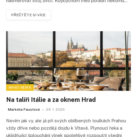
nasměrovat svůj život. Kdybychom měli poradit někomu…
PŘEČTĚTE SI VÍCE
WHAT NEWS
Na talíři Itálie a za oknem Hrad
Markéta Faustová
29. 1. 2026
Nevím jak vy, ale já při svých oblíbených toulkách Prahou
vždy dříve nebo později dojdu k Vltavě. Plynoucí řeka a
uklidňující šplouchání vlnek spolehlivě rozpouští všední