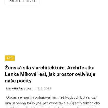
PŘEČTĚTE SI VÍCE
ART
Ženská síla v architektuře. Architektka
Lenka Míková řeší, jak prostor ovlivňuje
naše pocity
Markéta Faustová
19. 3. 2022
„Občas se musím obhajovat víc, než kdybych byla muž,“
říká úspěšná tvůrkyně, jež vede také svůj architektonický