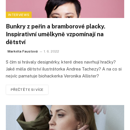
INTERVIEWS
Bunkry z peřin a bramborové placky.
Inspirativní umělkyně vzpomínají na
dětství
Markéta Faustová
1. 6. 2022
S čím si hrávaly designérky, které dnes navrhují hračky?
Jaké měla dětství ilustrátorka Andrea Tachezy? A na co si
nejvíc pamatuje biohackerka Veronika Allister?
PŘEČTĚTE SI VÍCE