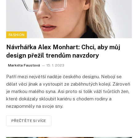
FASHION
Návrhářka Alex Monhart: Chci, aby můj
design přežil trendům navzdory
Markéta Faustová
15. 1. 2023
Patří mezi největší naděje českého designu. Nebojí se
dělat věci jinak a vystoupit ze zaběhnutých kolejí. Zároveň
je matkou malého syna. Asi proto si tolik váží tvůrčích žen,
které dokázaly skloubit kariéru s chodem rodiny a
nezapomněly na svoje sny.
PŘEČTĚTE SI VÍCE