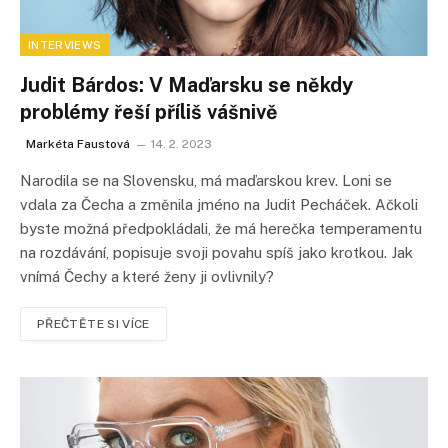
INTERVIEWS
Judit Bárdos: V Maďarsku se někdy
problémy řeší příliš vášnivě
Markéta Faustová
14. 2. 2023
Narodila se na Slovensku, má maďarskou krev. Loni se
vdala za Čecha a změnila jméno na Judit Pecháček. Ačkoli
byste možná předpokládali, že má herečka temperamentu
na rozdávání, popisuje svoji povahu spíš jako krotkou. Jak
vnímá Čechy a které ženy ji ovlivnily?
PŘEČTĚTE SI VÍCE