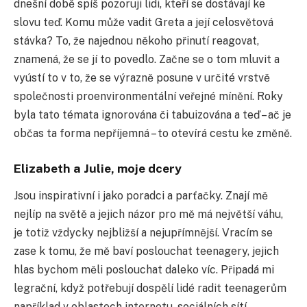
dnešní době spíš pozoruji lidi, kteří se dostávají ke
slovu teď. Komu může vadit Greta a její celosvětová
stávka? To, že najednou někoho přinutí reagovat,
znamená, že se jí to povedlo. Začne se o tom mluvit a
vyústí to v to, že se výrazně posune v určité vrstvě
společnosti proenvironmentální veřejné mínění. Roky
byla tato témata ignorována či tabuizována a teď – ač je
občas ta forma nepříjemná – to otevírá cestu ke změně.
Elizabeth a Julie, moje dcery
Jsou inspirativní i jako poradci a parťačky. Znají mě
nejlíp na světě a jejich názor pro mě má největší váhu,
je totiž vždycky nejbližší a nejupřímnější. Vracím se
zase k tomu, že mě baví poslouchat teenagery, jejich
hlas bychom měli poslouchat daleko víc. Připadá mi
legrační, když potřebují dospělí lidé radit teenagerům
například v oblastech internetu, sociálních sítí,