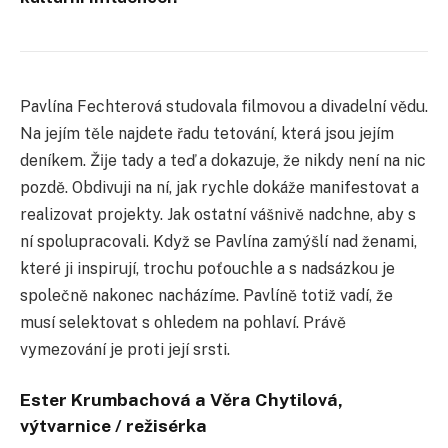
Pavlína Fechterová studovala filmovou a divadelní vědu.
Na jejím těle najdete řadu tetování, která jsou jejím
deníkem. Žĳe tady a teď a dokazuje, že nikdy není na nic
pozdě. Obdivuji na ní, jak rychle dokáže manifestovat a
realizovat projekty. Jak ostatní vášnivě nadchne, aby s
ní spolupracovali. Když se Pavlína zamýšlí nad ženami,
které ji inspirují, trochu poťouchle a s nadsázkou je
společně nakonec nacházíme. Pavlíně totiž vadí, že
musí selektovat s ohledem na pohlaví. Právě
vymezování je proti její srsti.
Ester Krumbachová a Věra Chytilová,
výtvarnice / režisérka