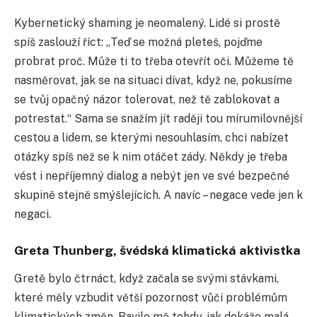
Kybernetický shaming je neomalený. Lidé si prostě
spíš zaslouží říct: „Teď se možná pleteš, pojďme
probrat proč. Může ti to třeba otevřít oči. Můžeme tě
nasměrovat, jak se na situaci dívat, když ne, pokusíme
se tvůj opačný názor tolerovat, než tě zablokovat a
potrestat.“ Sama se snažím jít raději tou mírumilovnější
cestou a lidem, se kterými nesouhlasím, chci nabízet
otázky spíš než se k nim otáčet zády. Někdy je třeba
vést i nepříjemný dialog a nebýt jen ve své bezpečné
skupině stejně smýšlejících. A navíc – negace vede jen k
negaci.
Greta Thunberg, švédská klimatická aktivistka
Gretě bylo čtrnáct, když začala se svými stávkami,
které měly vzbudit větší pozornost vůči problémům
klimatických změn. Bavilo mě tehdy, jak dokáže malá