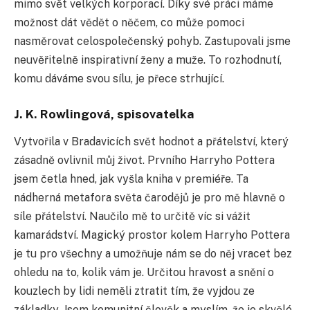
mimo svět velkých korporací. Díky své práci máme
možnost dát vědět o něčem, co může pomoci
nasměrovat celospolečenský pohyb. Zastupovali jsme
neuvěřitelně inspirativní ženy a muže. To rozhodnutí,
komu dáváme svou sílu, je přece strhující.
J. K. Rowlingová, spisovatelka
Vytvořila v Bradavicích svět hodnot a přátelství, který
zásadně ovlivnil můj život. Prvního Harryho Pottera
jsem četla hned, jak vyšla kniha v premiéře. Ta
nádherná metafora světa čarodějů je pro mě hlavně o
síle přátelství. Naučilo mě to určitě víc si vážit
kamarádství. Magický prostor kolem Harryho Pottera
je tu pro všechny a umožňuje nám se do něj vracet bez
ohledu na to, kolik vám je. Určitou hravost a snění o
kouzlech by lidi neměli ztratit tím, že vyjdou ze
základky. Jsem komunitní člověk a myslím, že je skvělé,