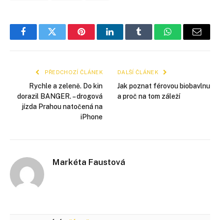
Facebook
Twitter
Pinterest
LinkedIn
Tumblr
WhatsApp
E-
mail
PŘEDCHOZÍ ČLÁNEK
DALŠÍ ČLÁNEK
Rychle a zeleně. Do kin
Jak poznat férovou biobavlnu
dorazil BANGER. – drogová
a proč na tom záleží
jízda Prahou natočená na
iPhone
Markéta Faustová