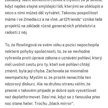
když najdeš stejně smýšlející lidi, kterými se obklopíš a
něco s nimi můžeš dál vytvářet. Takovou pospolitost
máme i ve 2media.cz a na vlně „art2friends“ vzniká řada
projektů na základě různě generačních přátelství a
radosti z něj.
To, že Rowlingová ve svém věku a pozici nepochopila
některé pohyby společnosti, to, že se nevhodně
vyhranila proti úpravě zákona o uznávání pohlaví, který
měl uvolnit cestu pro ty, kteří své pohlaví chtějí
změnit, byla její chyba. Zachovala se minimálně
neempaticky. Myslím si, že prostě nenacítila ten
názorový diskurz. Ale na druhou stranu věřím, že
přesně v takovém případě je dobré spíš vysvětlovat
než deplatformovat. Děsí mě, když se z fanouška přes
noc stane hater. Trochu „black mirror“.