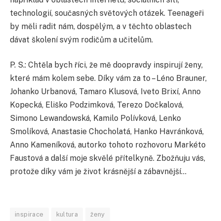
technologií, současných světových otázek. Teenageři
by měli radit nám, dospělým, a v těchto oblastech
dávat školení svým rodičům a učitelům.
P. S.: Chtěla bych říci, že mě doopravdy inspirují ženy,
které mám kolem sebe. Díky vám za to – Léno Brauner,
Johanko Urbanová, Tamaro Klusová, Iveto Brixí, Anno
Kopecká, Eliško Podzimková, Terezo Dočkalová,
Simono Lewandowská, Kamilo Polívková, Lenko
Smolíková, Anastasie Chocholatá, Hanko Havránková,
Anno Kameníková, autorko tohoto rozhovoru Markéto
Faustová a další moje skvělé přítelkyně. Zbožňuju vás,
protože díky vám je život krásnější a zábavnější…
inspirace
kultura
ženy