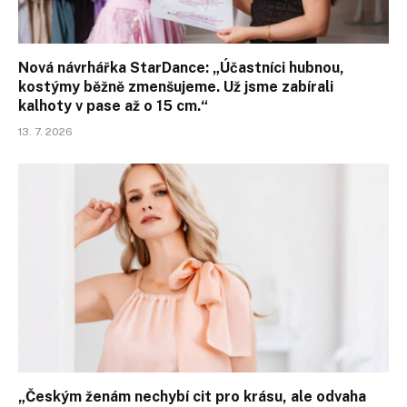
Nová návrhářka StarDance: „Účastníci hubnou,
kostýmy běžně zmenšujeme. Už jsme zabírali
kalhoty v pase až o 15 cm.“
13. 7. 2026
„Českým ženám nechybí cit pro krásu, ale odvaha