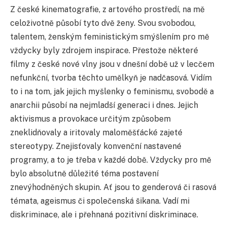
Z české kinematografie, z artového prostředí, na mě
celoživotně působí tyto dvě ženy. Svou svobodou,
talentem, ženským feministickým smýšlením pro mě
vždycky byly zdrojem inspirace. Přestože některé
filmy z české nové vlny jsou v dnešní době už v lecčem
nefunkční, tvorba těchto umělkyň je nadčasová. Vidím
to i na tom, jak jejich myšlenky o feminismu, svobodě a
anarchii působí na nejmladší generaci i dnes. Jejich
aktivismus a provokace určitým způsobem
zneklidňovaly a iritovaly maloměšťácké zajeté
stereotypy. Znejisťovaly konvenční nastavené
programy, a to je třeba v každé době. Vždycky pro mě
bylo absolutně důležité téma postavení
znevýhodněných skupin. Ať jsou to genderová či rasová
témata, ageismus či společenská šikana. Vadí mi
diskriminace, ale i přehnaná pozitivní diskriminace.