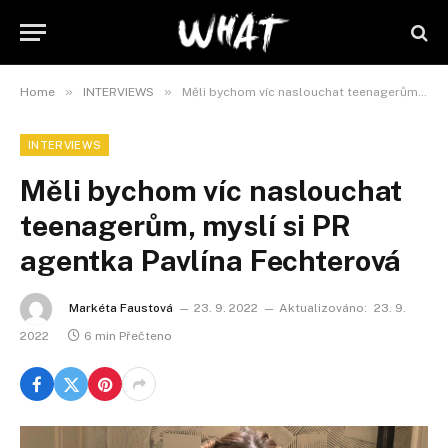
»
»
Home
INTERVIEWS
Měli bychom víc naslouchat teenagerům, myslí si PR agentka Pavlína Fechterová
INTERVIEWS
Měli bychom víc naslouchat
teenagerům, myslí si PR
agentka Pavlína Fechterová
Markéta Faustová
23. 9. 2022
Aktualizováno:
23. 9.
2022
6 min Přečteno