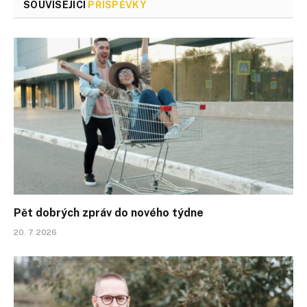
SOUVISEJÍCÍ
PŘÍSPĚVKY
Pět dobrých zpráv do nového týdne
20. 7. 2026