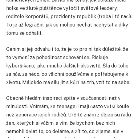
holka ve žluté pláštěnce vytočit světové leadery,
ředitele korporátů, prezidenty republik (třeba i té naší).
To je až legrační, jak se mohou nechat nachytat a díky
tomu se odhalit.
Cením si její odvahu i to, že je to pro ni tak důležité, že
to vymění za pohodlnost schování se. Riskuje
kyberšikanu, jako mnoho dalších aktivistů. Šla do toho
za nás, za něco, co všichni používáme a potřebujeme k
životu. Málokdo má sílu jít s kůží na trh, vzít to na sebe.
Obecně hledám inspiraci spíše v současnosti než v
minulosti. Vnímám, že teenageři mají často větší koule
než generace jejich rodičů. Určitě znám z dějepisu řadu
žen, kterých si vážím, a vím, že bychom bez nich
nemohli dělat to, co děláme, a žít to, co žĳeme, ale v