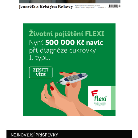
NEJNOVĚJŠÍ PŘÍSPĚVKY