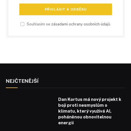
Souhlasím se
zásadami ochrany osobních údajů
.
NEJČTENĚJŠÍ
Dan Kortus má nový projekt k
boji proti nesmyslům o
klimatu, který využívá AI,
poháněnou obnovitelnou
energií