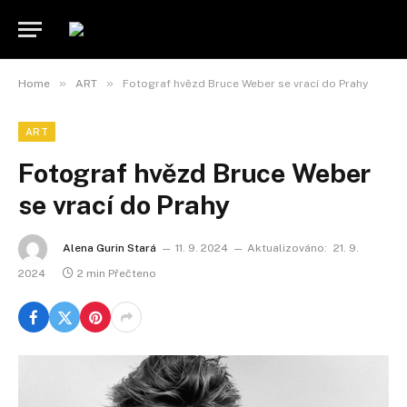
»
»
Home
ART
Fotograf hvězd Bruce Weber se vrací do Prahy
ART
Fotograf hvězd Bruce Weber
se vrací do Prahy
Alena Gurin Stará
11. 9. 2024
Aktualizováno:
21. 9.
2024
2 min Přečteno