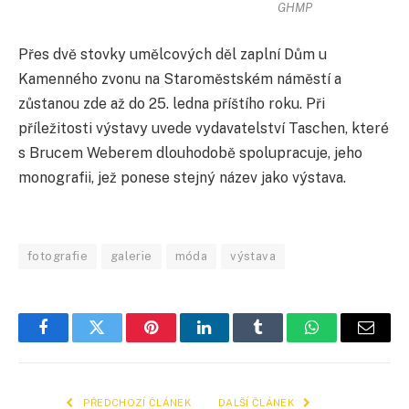
GHMP
Přes dvě stovky umělcových děl zaplní Dům u
Kamenného zvonu na Staroměstském náměstí a
zůstanou zde až do 25. ledna příštího roku. Při
příležitosti výstavy uvede vydavatelství Taschen, které
s Brucem Weberem dlouhodobě spolupracuje, jeho
monografii, jež ponese stejný název jako výstava.
fotografie
galerie
móda
výstava
Facebook
Twitter
Pinterest
LinkedIn
Tumblr
WhatsApp
E-
mail
PŘEDCHOZÍ ČLÁNEK
DALŠÍ ČLÁNEK