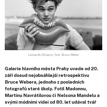
Leonardo DiCaprio, foto: Bruce Weber
Galerie hlavního města Prahy uvede od 20.
září dosud nejobsáhlejší retrospektivu
Bruce Webera, jednoho z posledních
fotografů staré školy. Fotil Madonnu,
Martinu Navrátilovou či Nelsona Mandelu a
svými módními videi od 80. let udával tvář