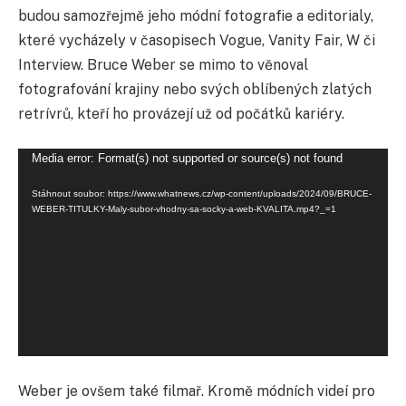
budou samozřejmě jeho módní fotografie a editorialy,
které vycházely v časopisech Vogue, Vanity Fair, W či
Interview. Bruce Weber se mimo to věnoval
fotografování krajiny nebo svých oblíbených zlatých
retrívrů, kteří ho provázejí už od počátků kariéry.
Video
Media error: Format(s) not supported or source(s) not found
přehrávač
Stáhnout soubor: https://www.whatnews.cz/wp-content/uploads/2024/09/BRUCE-
WEBER-TITULKY-Maly-subor-vhodny-sa-socky-a-web-KVALITA.mp4?_=1
Weber je ovšem také filmař. Kromě módních videí pro