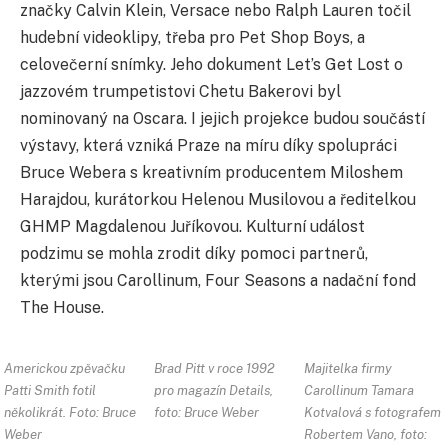
značky Calvin Klein, Versace nebo Ralph Lauren točil
hudební videoklipy, třeba pro Pet Shop Boys, a
celovečerní snímky. Jeho dokument Let’s Get Lost o
jazzovém trumpetistovi Chetu Bakerovi byl
nominovaný na Oscara. I jejich projekce budou součástí
výstavy, která vzniká Praze na míru díky spolupráci
Bruce Webera s kreativním producentem Miloshem
Harajdou, kurátorkou Helenou Musilovou a ředitelkou
GHMP Magdalenou Juříkovou. Kulturní událost
podzimu se mohla zrodit díky pomoci partnerů,
kterými jsou Carollinum, Four Seasons a nadační fond
The House.
Americkou zpěvačku
Brad Pitt v roce 1992
Majitelka firmy
Patti Smith fotil
pro magazín Details,
Carollinum Tamara
několikrát. Foto: Bruce
foto: Bruce Weber
Kotvalová s fotografem
Weber
Robertem Vano, foto: