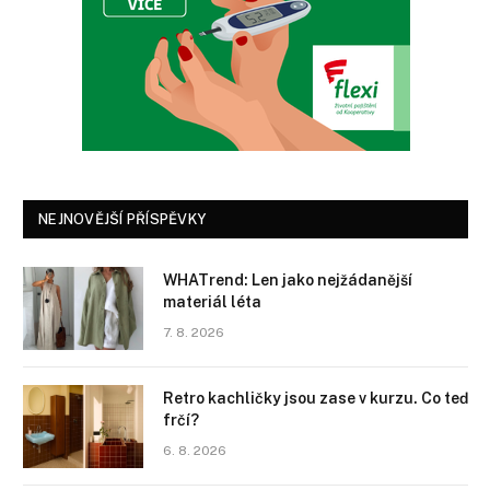
NEJNOVĚJŠÍ PŘÍSPĚVKY
WHATrend: Len jako nejžádanější
materiál léta
7. 8. 2026
Retro kachličky jsou zase v kurzu. Co teď
frčí?
6. 8. 2026