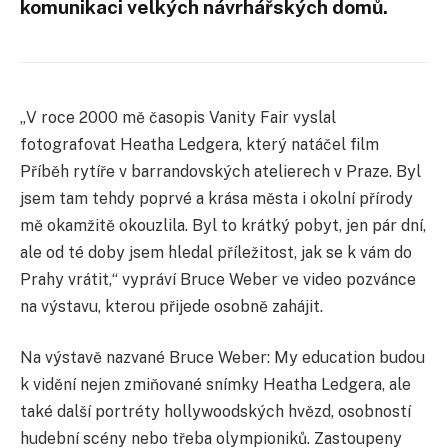
komunikaci velkých návrhářských domů.
„V roce 2000 mě časopis Vanity Fair vyslal
fotografovat Heatha Ledgera, který natáčel film
Příběh rytíře v barrandovských atelierech v Praze. Byl
jsem tam tehdy poprvé a krása města i okolní přírody
mě okamžitě okouzlila. Byl to krátký pobyt, jen pár dní,
ale od té doby jsem hledal příležitost, jak se k vám do
Prahy vrátit,“ vypráví Bruce Weber ve video pozvánce
na výstavu, kterou přijede osobně zahájit.
Na výstavě nazvané Bruce Weber: My education budou
k vidění nejen zmiňované snímky Heatha Ledgera, ale
také další portréty hollywoodských hvězd, osobností
hudební scény nebo třeba olympioniků. Zastoupeny