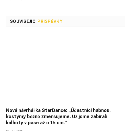
SOUVISEJÍCÍ
PŘÍSPĚVKY
Nová návrhářka StarDance: „Účastníci hubnou,
kostýmy běžně zmenšujeme. Už jsme zabírali
kalhoty v pase až o 15 cm.“
13. 7. 2026