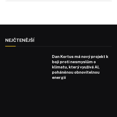
NEJČTENĚJŠÍ
Dan Kortus má nový projekt k
boji proti nesmyslům o
klimatu, který využívá AI,
poháněnou obnovitelnou
energií