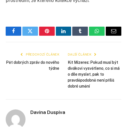
prostředím, ze kterého kolekce vychází.
Facebook
Twitter
Pinterest
LinkedIn
Tumblr
WhatsApp
E-
mail
PŘEDCHOZÍ ČLÁNEK
DALŠÍ ČLÁNEK
Pět dobrých zpráv do nového
Kit Mizeres: Pokud musí být
týdne
divákovi vysvětleno, co si má
o díle myslet, pak to
pravděpodobně není příliš
dobré umění
Davina Duspiva