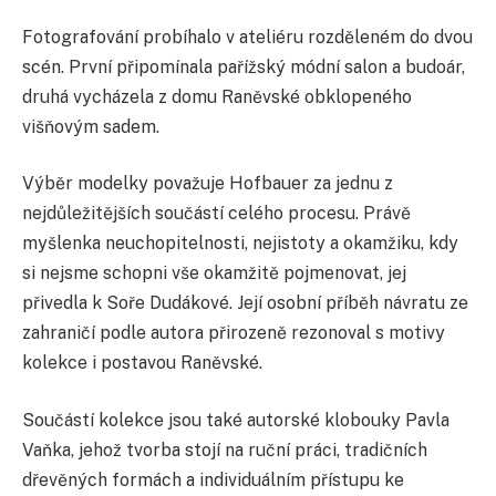
Fotografování probíhalo v ateliéru rozděleném do dvou
scén. První připomínala pařížský módní salon a budoár,
druhá vycházela z domu Raněvské obklopeného
višňovým sadem.
Výběr modelky považuje Hofbauer za jednu z
nejdůležitějších součástí celého procesu. Právě
myšlenka neuchopitelnosti, nejistoty a okamžiku, kdy
si nejsme schopni vše okamžitě pojmenovat, jej
přivedla k Soře Dudákové. Její osobní příběh návratu ze
zahraničí podle autora přirozeně rezonoval s motivy
kolekce i postavou Raněvské.
Součástí kolekce jsou také autorské klobouky Pavla
Vaňka, jehož tvorba stojí na ruční práci, tradičních
dřevěných formách a individuálním přístupu ke