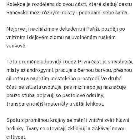
Kolekce je rozdělena do dvou částí, které sledují cestu
Raněvské mezi různými místy i podobami sebe sama.
Nejprve ji nacházíme v dekadentní Paříži, později po
vnitřním i dějovém zlomu na uvolněném ruském
venkově.
Této proměně odpovídá i oděv. První část je smyslnější,
místy až androgynní, pracuje s černou barvou, přesnou
siluetou a napětím městského prostředí. Ve druhé
části se silueta uvolňuje, pas mizí nebo jej naznačuje
pouze stuha, objevují se pastelové odstíny,
transparentnější materiály a větší lehkost.
Spolu s proměnou krajiny se mění i vnitřní svět hlavní
hrdinky. Tvary se otevírají, zklidňují a získávají novou
citlivost.