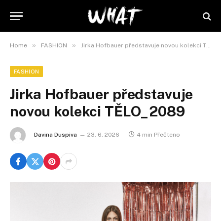
»
»
Home
FASHION
Jirka Hofbauer představuje novou kolekci TĚLO_2089
FASHION
Jirka Hofbauer představuje
novou kolekci TĚLO_2089
Davina Duspiva
23. 6. 2026
4 min Přečteno