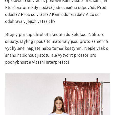
Opakovaně se vrací k postavě Raněvské a otázkám, na
které autor nikdy nedává jednoznačné odpovědi. Proč
odešla? Proč se vrátila? Kam odchází dál? A co se
odehrává v jejích vztazích?
Stejný princip chtěl otisknout i do kolekce. Některé
siluety, styling i použité materiály jsou proto záměrně
vychýlené, napjaté nebo téměř kostýmní. Nejde však o
snahu nabídnout jistotu, ale vytvořit prostor pro
pochybnost a vlastní interpretaci.