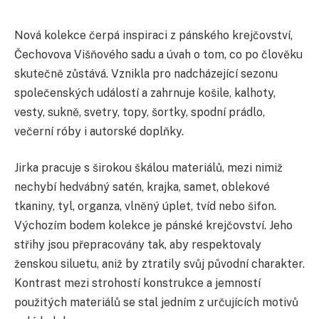
Nová kolekce čerpá inspiraci z pánského krejčovství,
Čechovova Višňového sadu a úvah o tom, co po člověku
skutečně zůstává. Vznikla pro nadcházející sezonu
společenských událostí a zahrnuje košile, kalhoty,
vesty, sukně, svetry, topy, šortky, spodní prádlo,
večerní róby i autorské doplňky.
Jirka pracuje s širokou škálou materiálů, mezi nimiž
nechybí hedvábný satén, krajka, samet, oblekové
tkaniny, tyl, organza, vlněný úplet, tvíd nebo šifon.
Výchozím bodem kolekce je pánské krejčovství. Jeho
střihy jsou přepracovány tak, aby respektovaly
ženskou siluetu, aniž by ztratily svůj původní charakter.
Kontrast mezi strohostí konstrukce a jemností
použitých materiálů se stal jedním z určujících motivů