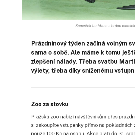
Sameček lachtana s hrdou maminkou
Prázdninový týden začíná volným sv
sama o sobě. Ale máme k tomu ještě 
zlepšení nálady. Třeba svatbu Mart
výlety, třeba díky sníženému vstup
Zoo za stovku
Pražská zoo nabízí návštěvníkům přes prázdn
si zakoupíte vstupenky přímo na pokladnách z
pouze 100 Kč na osobu. Akce platí do 31. srp