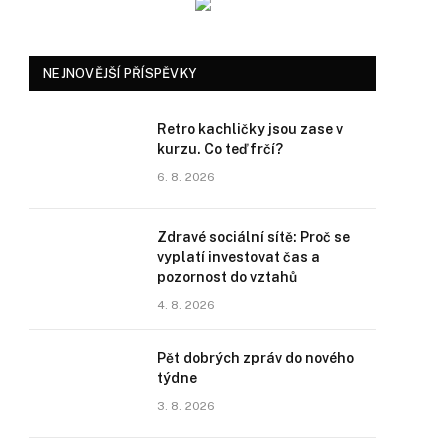
NEJNOVĚJŠÍ PŘÍSPĚVKY
Retro kachličky jsou zase v
kurzu. Co teď frčí?
6. 8. 2026
Zdravé sociální sítě: Proč se
vyplatí investovat čas a
pozornost do vztahů
4. 8. 2026
Pět dobrých zpráv do nového
týdne
3. 8. 2026