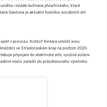
vidíte i mládě lachtana jihoafrického, které
tana Gastona je aktuální hvězdou sociálních sítí
opět v provozu. Krištof Kintera umístil svou
íměždic) ve Středočeském kraji na podzim 2020.
řebuje připojení do elektrické sítě, využívá solární
tradiční místo zařadit do prázdninového výletního