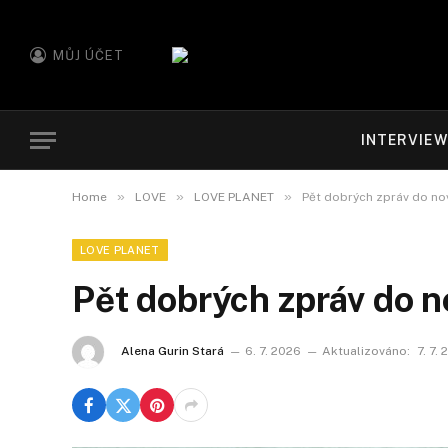
MŮJ ÚČET
INTERVIE
»
»
»
Home
LOVE
LOVE PLANET
Pět dobrých zpráv do no
LOVE PLANET
Pět dobrých zpráv do 
Alena Gurin Stará
6. 7. 2026
Aktualizováno:
7. 7.