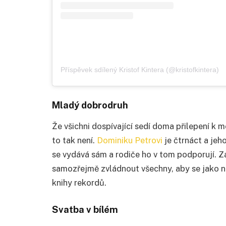
Příspěvek sdílený Kristof Kintera (@kristofkintera)
Mladý dobrodruh
Že všichni dospívající sedí doma přilepení k
to tak není.
Dominiku Petrovi
je čtrnáct a jeh
se vydává sám a rodiče ho v tom podporují. Za
samozřejmě zvládnout všechny, aby se jako 
knihy rekordů.
Svatba v bílém