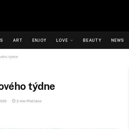
WS
ART
ENJOY
LOVE
BEAUTY
NEWS
vého týdne
nového týdne
 2026
2 min Přečteno