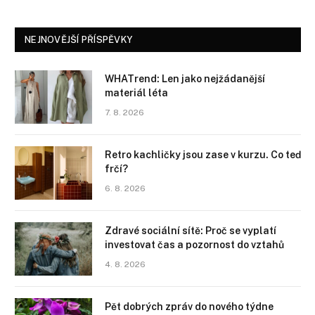
NEJNOVĚJŠÍ PŘÍSPĚVKY
WHATrend: Len jako nejžádanější
materiál léta
7. 8. 2026
Retro kachličky jsou zase v kurzu. Co teď
frčí?
6. 8. 2026
Zdravé sociální sítě: Proč se vyplatí
investovat čas a pozornost do vztahů
4. 8. 2026
Pět dobrých zpráv do nového týdne