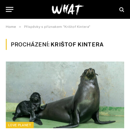
»
Home
Příspěvky s příznakem "Krištof Kintera"
PROCHÁZENÍ:
KRIŠTOF KINTERA
LOVE PLANET