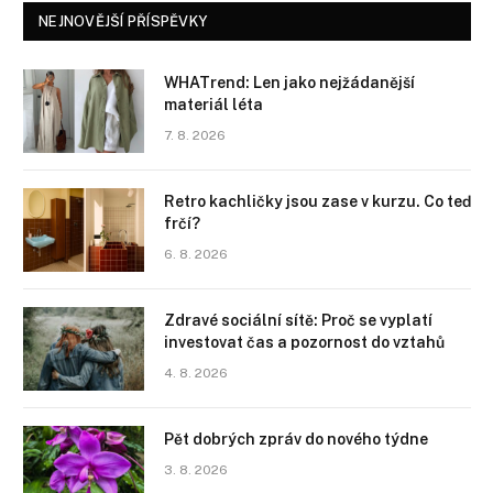
NEJNOVĚJŠÍ PŘÍSPĚVKY
WHATrend: Len jako nejžádanější
materiál léta
7. 8. 2026
Retro kachličky jsou zase v kurzu. Co teď
frčí?
6. 8. 2026
Zdravé sociální sítě: Proč se vyplatí
investovat čas a pozornost do vztahů
4. 8. 2026
Pět dobrých zpráv do nového týdne
3. 8. 2026