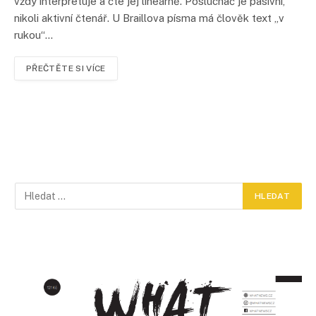
vždy interpretuje a čte jej lineárně. Posluchač je pasivní,
nikoli aktivní čtenář. U Braillova písma má člověk text „v
rukou“…
PŘEČTĚTE SI VÍCE