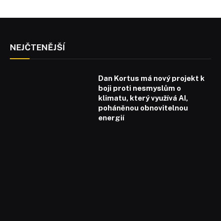
NEJČTENĚJŠÍ
Dan Kortus má nový projekt k
boji proti nesmyslům o
klimatu, který využívá AI,
poháněnou obnovitelnou
energií