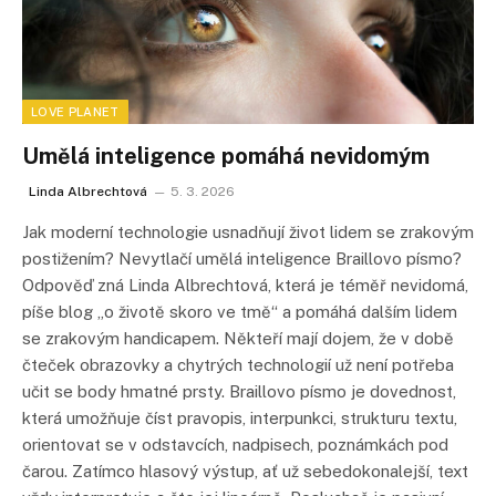
LOVE PLANET
Umělá inteligence pomáhá nevidomým
Linda Albrechtová
5. 3. 2026
Jak moderní technologie usnadňují život lidem se zrakovým
postižením? Nevytlačí umělá inteligence Braillovo písmo?
Odpověď zná Linda Albrechtová, která je téměř nevidomá,
píše blog „o životě skoro ve tmě“ a pomáhá dalším lidem
se zrakovým handicapem. Někteří mají dojem, že v době
čteček obrazovky a chytrých technologií už není potřeba
učit se body hmatné prsty. Braillovo písmo je dovednost,
která umožňuje číst pravopis, interpunkci, strukturu textu,
orientovat se v odstavcích, nadpisech, poznámkách pod
čarou. Zatímco hlasový výstup, ať už sebedokonalejší, text