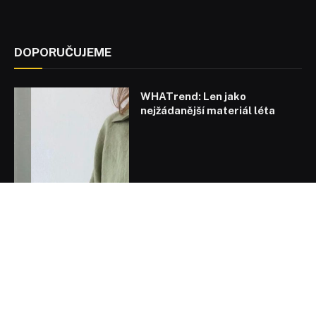
DOPORUČUJEME
WHATrend: Len jako
nejžádanější materiál léta