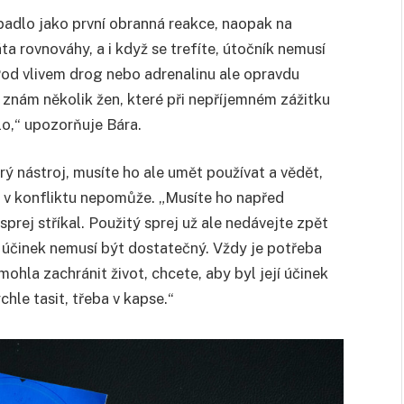
apadlo jako první obranná reakce, naopak na
ta rovnováhy, a i když se trefíte, útočník nemusí
. Pod vlivem drog nebo adrenalinu ale opravdu
 znám několik žen, které při nepříjemném zážitku
lo,“ upozorňuje Bára.
ý nástroj, musíte ho ale umět používat a vědět,
m v konfliktu nepomůže. „Musíte ho napřed
sprej stříkal. Použitý sprej už ale nedávejte zpět
 účinek nemusí být dostatečný. Vždy je potřeba
mohla zachránit život, chcete, aby byl její účinek
hle tasit, třeba v kapse.“