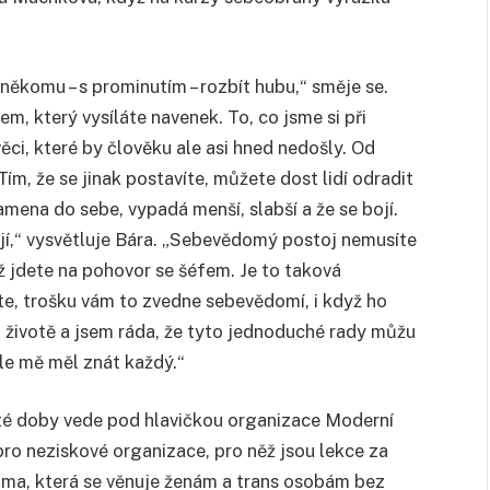
 někomu – s prominutím – rozbít hubu,“ směje se.
 který vysíláte navenek. To, co jsme si při
věci, které by člověku ale asi hned nedošly. Od
ím, že se jinak postavíte, můžete dost lidí odradit
mena do sebe, vypadá menší, slabší a že se bojí.
ují,“ vysvětluje Bára. „Sebevědomý postoj nemusíte
dyž jdete na pohovor se šéfem. Je to taková
te, trošku vám to zvedne sebevědomí, i když ho
 životě a jsem ráda, že tyto jednoduché rady můžu
dle mě měl znát každý.“
d té doby vede pod hlavičkou organizace Moderní
 pro neziskové organizace, pro něž jsou lekce za
oma, která se věnuje ženám a trans osobám bez