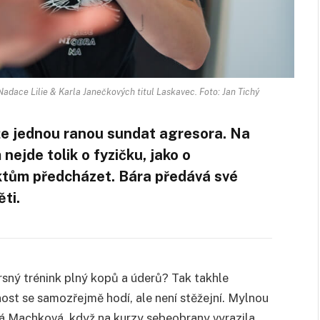
adace Lilie & Karla Janečkových titul Laskavec. Foto: Jan Tichý
 jednou ranou sundat agresora. Na
ejde tolik o fyzičku, jako o
iktům předcházet. Bára předává své
ti.
rsný trénink plný kopů a úderů? Tak takhle
st se samozřejmě hodí, ale není stěžejní. Mylnou
á Machková, když na kurzy sebeobrany vyrazila