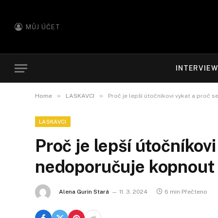
MŮJ ÚČET
INTERVIE
»
»
Home
LASKAVCI
Proč je lepší útočníkovi vykat a proč
LASKAVCI
Proč je lepší útočníkovi
nedoporučuje kopnout 
Alena Gurin Stará
11. 3. 2024
6 min Přečteno