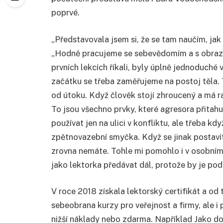
poprvé.
„Představovala jsem si, že se tam naučím, jak
„Hodně pracujeme se sebevědomím a s obrazem,
prvních lekcích říkali, byly úplně jednoduché 
začátku se třeba zaměřujeme na postoj těla. T
od útoku. Když člověk stojí zhroucený a má ra
To jsou všechno prvky, které agresora přitah
používat jen na ulici v konfliktu, ale třeba k
zpětnovazební smyčka. Když se jinak postaví
zrovna nemáte. Tohle mi pomohlo i v osobním
jako lektorka předávat dál, protože by je po
V roce 2018 získala lektorský certifikát a o
sebeobrana kurzy pro veřejnost a firmy, ale i
nižší náklady nebo zdarma. Například Jako d