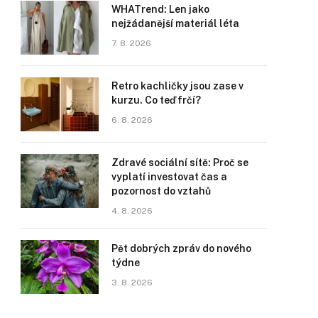
WHATrend: Len jako
nejžádanější materiál léta
7. 8. 2026
Retro kachličky jsou zase v
kurzu. Co teď frčí?
6. 8. 2026
Zdravé sociální sítě: Proč se
vyplatí investovat čas a
pozornost do vztahů
4. 8. 2026
Pět dobrých zpráv do nového
týdne
3. 8. 2026