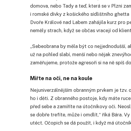
domova, nebo Tady a teď, která se v Plzni z
i romské dívky z košického sídlištního ghett
Dvoře Králové nad Labem zahájila kurz pro p
neměly strach, když se občas vracejí od klien
„Sebeobrana by měla být co nejjednodušší, aby
už na pohled slabí, menší nebo nějak znevýhod
zaměřujeme, protože agresoři si na ně spíš do
Miřte na oči, ne na koule
Nejuniverzálnějším obranným prvkem je tzv. oč
ho i děti. Z obranného postoje, kdy máte ruce
před sebe a zamíříte na útočníkovy oči. Neosle
se dobře trefíte, může i omdlít,“ říká Bára. 
utéct. Očopich se dá použít, i když má útočník