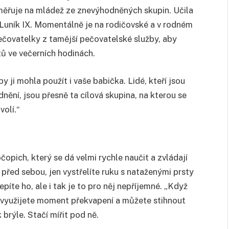
aměřuje na mládež ze znevýhodněných skupin. Učila
a Luník IX. Momentálně je na rodičovské a v rodném
ečovatelky z tamější pečovatelské služby, aby
tů ve večerních hodinách.
 ji mohla použít i vaše babička. Lidé, kteří jsou
nění, jsou přesně ta cílová skupina, na kterou se
volí.“
opich, který se dá velmi rychle naučit a zvládají
 před sebou, jen vystřelíte ruku s nataženými prsty
píte ho, ale i tak je to pro něj nepříjemné. „Když
Vy využijete moment překvapení a můžete stihnout
 brýle. Stačí mířit pod ně.