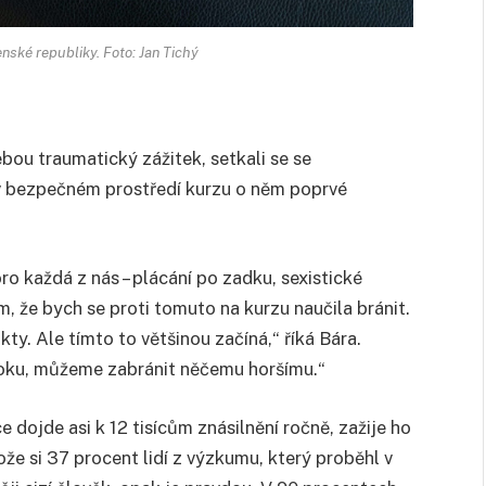
ské republiky. Foto: Jan Tichý
sebou traumatický zážitek, setkali se se
 v bezpečném prostředí kurzu o něm poprvé
ro každá z nás – plácání po zadku, sexistické
m, že bych se proti tomuto na kurzu naučila bránit.
kty. Ale tímto to většinou začíná,“ říká Bára.
toku, můžeme zabránit něčemu horšímu.“
 dojde asi k 12 tisícům znásilnění ročně, zažije ho
že si 37 procent lidí z výzkumu, který proběhl v