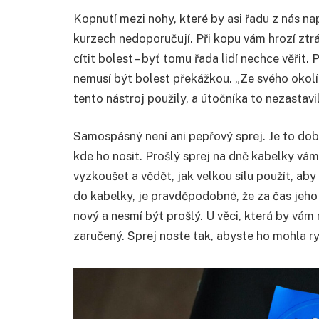
Kopnutí mezi nohy, které by asi řadu z nás n
kurzech nedoporučují. Při kopu vám hrozí ztrá
cítit bolest – byť tomu řada lidí nechce věřit
nemusí být bolest překážkou. „Ze svého okolí
tento nástroj použily, a útočníka to nezastavi
Samospásný není ani pepřový sprej. Je to dobr
kde ho nosit. Prošlý sprej na dně kabelky vá
vyzkoušet a vědět, jak velkou sílu použít, aby 
do kabelky, je pravděpodobné, že za čas jeho
nový a nesmí být prošlý. U věci, která by vám 
zaručený. Sprej noste tak, abyste ho mohla ryc