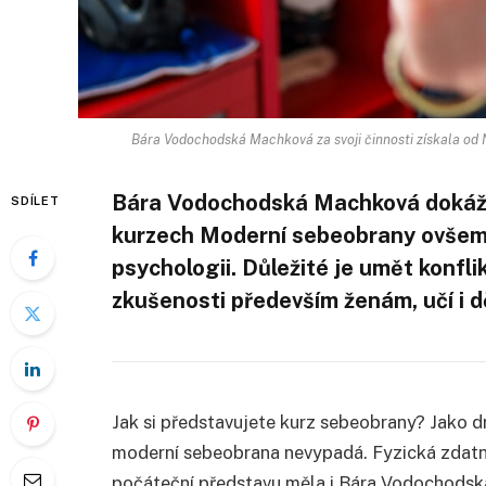
Bára Vodochodská Machková za svoji činnosti získala od N
Bára Vodochodská Machková dokáže
SDÍLET
kurzech Moderní sebeobrany ovšem n
psychologii. Důležité je umět konfl
zkušenosti především ženám, učí i dě
Jak si představujete kurz sebeobrany? Jako d
moderní sebeobrana nevypadá. Fyzická zdatno
počáteční představu měla i Bára Vodochodsk