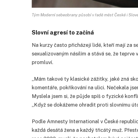
Tým Moderní sebeobrany působí v řadě měst České i Sloven
Slovní agresí to začíná
Na kurzy často přicházejí lidé, kteří mají za 
sexualizovaným násilím a stává se, že teprve
promluví.
„Mám takové ty klasické zážitky, jaké zná sko
komentáře, pokřikování na ulici. Nečekala jse
Myslela jsem si, že půjde spíš o fyzické konfli
„Když se dokážeme ohradit proti slovnímu ú
Podle Amnesty International v České republice
každá desátá žena a každý třicátý muž. Přesto