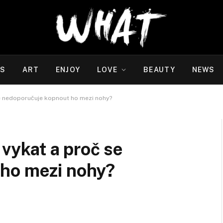
WS
ART
ENJOY
LOVE
BEAUTY
NEWS
 se nedoporučuje kopnout ho mezi nohy?
 vykat a proč se
ho mezi nohy?