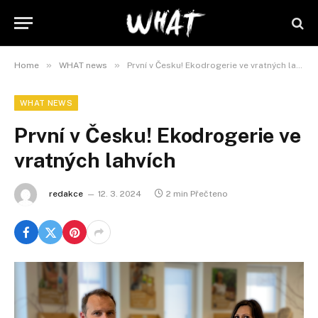
»
»
Home
WHAT news
První v Česku! Ekodrogerie ve vratných lahvích
WHAT NEWS
První v Česku! Ekodrogerie ve
vratných lahvích
redakce
12. 3. 2024
2 min Přečteno