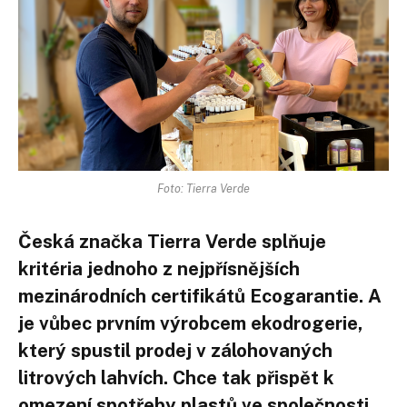
Foto: Tierra Verde
Česká značka Tierra Verde splňuje
kritéria jednoho z nejpřísnějších
mezinárodních certifikátů Ecogarantie. A
je vůbec prvním
výrobcem ekodrogerie,
který
spustil prodej v zálohovaných
litrových lahvích. Chce tak přispět k
omezení spotřeby plastů ve společnosti.