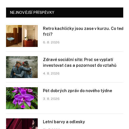
NEJNOVĚJŠÍ PŘÍSPĚVKY
Retro kachličky jsou zase v kurzu. Co teď
frčí?
6. 8. 2026
Zdravé sociální sítě: Proč se vyplatí
investovat čas a pozornost do vztahů
4. 8. 2026
Pět dobrých zpráv do nového týdne
3. 8. 2026
Letní barvy a odlesky