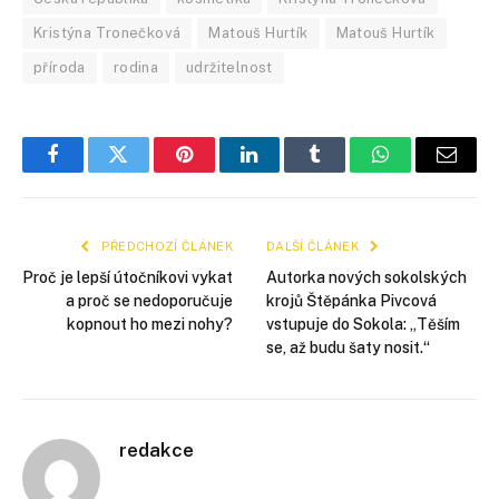
Kristýna Tronečková
Matouš Hurtík
Matouš Hurtík
příroda
rodina
udržitelnost
Facebook
Twitter
Pinterest
LinkedIn
Tumblr
WhatsApp
E-
mail
PŘEDCHOZÍ ČLÁNEK
DALŠÍ ČLÁNEK
Proč je lepší útočníkovi vykat
Autorka nových sokolských
a proč se nedoporučuje
krojů Štěpánka Pivcová
kopnout ho mezi nohy?
vstupuje do Sokola: „Těším
se, až budu šaty nosit.“
redakce