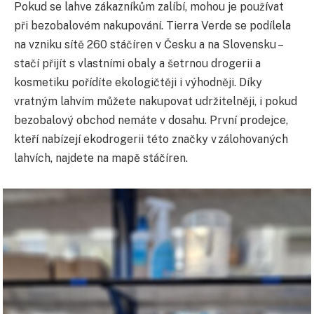
Pokud se lahve zákazníkům zalíbí, mohou je používat
při bezobalovém nakupování. Tierra Verde se podílela
na vzniku sítě 260 stáčíren v Česku a na Slovensku –
stačí přijít s vlastními obaly a šetrnou drogerii a
kosmetiku pořídíte ekologičtěji i výhodněji. Díky
vratným lahvím můžete nakupovat udržitelněji, i pokud
bezobalový obchod nemáte v dosahu. První prodejce,
kteří nabízejí ekodrogerii této značky v zálohovaných
lahvích, najdete na mapě stáčíren.