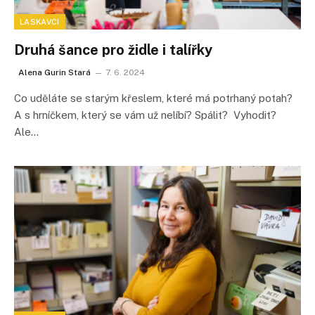
LASKAVCI
Druhá šance pro židle i talířky
Alena Gurin Stará
7. 6. 2024
Co uděláte se starým křeslem, které má potrhaný potah?
A s hrníčkem, který se vám už nelíbí? Spálit? Vyhodit?
Ale…