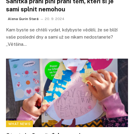
Sanitka přání plní přání těm, kteří si je
sami splnit nemohou
Alena Gurin Stará
20. 9. 2024
Kam byste se chtěli vydat, kdybyste věděli, že se blíží
vaše poslední dny a sami už se nikam nedostanete?
„Většina…
WHAT NEWS