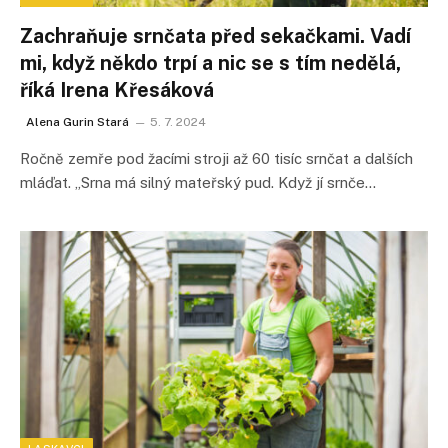
Zachraňuje srnčata před sekačkami. Vadí
mi, když někdo trpí a nic se s tím nedělá,
říká Irena Křesáková
Alena Gurin Stará
5. 7. 2024
Ročně zemře pod žacími stroji až 60 tisíc srnčat a dalších
mláďat. „Srna má silný mateřský pud. Když jí srnče…