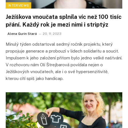
INTERVIEWS
Ježíškova vnoučata splnila víc než 100 tisíc
přání. Každý rok je mezi nimi i striptýz
Alena Gurin Stará
20. 11. 2023
Minulý týden odstartoval sedmý ročník projektu, který
propojuje generace a probouzí v lidech solidaritu a soucit.
Impulsem k jeho založení přitom bylo jedno velké naštvání.
V rozhovoru nám Olí Štrejbarová povídala nejen o
Ježíškových vnoučatech, ale i o své hypersenzitivitě,
kterou cítí spíš jako handicap.