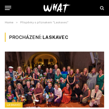
»
Home
Příspěvky s příznakem "Laskavec"
PROCHÁZENÍ:
LASKAVEC
LASKAVCI