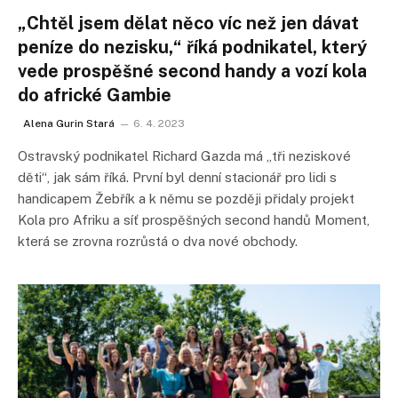
„Chtěl jsem dělat něco víc než jen dávat
peníze do nezisku,“ říká podnikatel, který
vede prospěšné second handy a vozí kola
do africké Gambie
Alena Gurin Stará
6. 4. 2023
Ostravský podnikatel Richard Gazda má „tři neziskové
děti“, jak sám říká. První byl denní stacionář pro lidi s
handicapem Žebřík a k němu se později přidaly projekt
Kola pro Afriku a síť prospěšných second handů Moment,
která se zrovna rozrůstá o dva nové obchody.