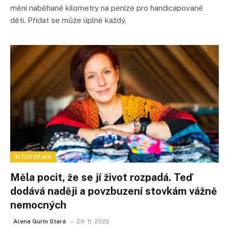
mění naběhané kilometry na peníze pro handicapované
děti. Přidat se může úplně každý.
INTERVIEWS
Měla pocit, že se jí život rozpadá. Teď
dodává naději a povzbuzení stovkám vážně
nemocných
Alena Gurin Stará
29. 11. 2022