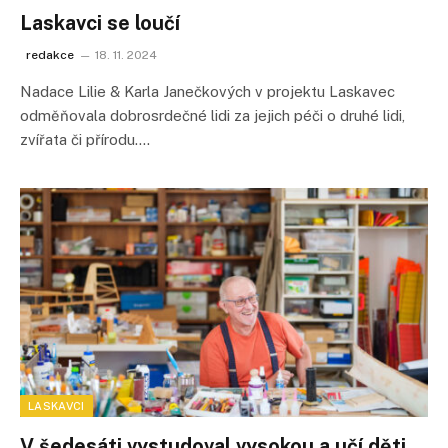
Laskavci se loučí
redakce
18. 11. 2024
Nadace Lilie & Karla Janečkových v projektu Laskavec
odměňovala dobrosrdečné lidi za jejich péči o druhé lidi,
zvířata či přírodu.…
LASKAVCI
V šedesáti vystudoval vysokou a učí děti