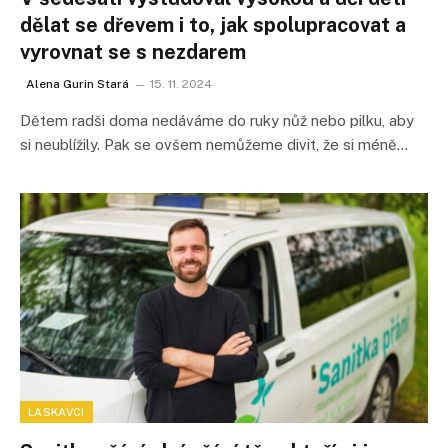
dělat se dřevem i to, jak spolupracovat a
vyrovnat se s nezdarem
Alena Gurin Stará
15. 11. 2024
Dětem radši doma nedáváme do ruky nůž nebo pilku, aby
si neublížily. Pak se ovšem nemůžeme divit, že si méně…
LASKAVCI