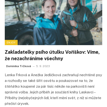
ENJOY
Zakladatelky psího útulku Voříškov: Víme,
že nezachráníme všechny
Dominika Trčková
5. 9. 2023
Lenka Frková a Anežka Jedličková zachraňují nechtěné psy
a rozhodly se také šířit osvětu a poukazovat na to, že
štěňátko koupené za pár tisíc někde na parkovišti není
správná volba. Jejich příběh je součástí knihy Laskavci –
Příběhy (ne)obyčejných lidí, kteří mění svět, z níž si můžete
přečíst úryvek.