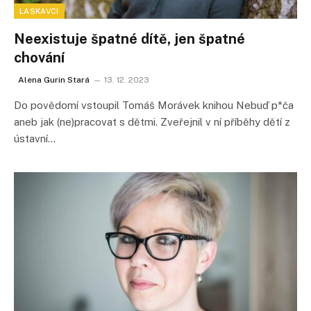
LASKAVCI
Neexistuje špatné dítě, jen špatné
chování
Alena Gurin Stará
13. 12. 2023
Do povědomí vstoupil Tomáš Morávek knihou Nebuď p*ča
aneb jak (ne)pracovat s dětmi. Zveřejnil v ní příběhy dětí z
ústavní…