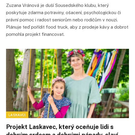
Zuzana Vránová je duší Sousedského klubu, který
poskytuje zdarma potraviny, ošacení, psychologickou či
právní pomoc i radost seniorům nebo rodičům v nouzi.
Plánuje teď pořídit food truck, aby z prodeje kávy a dobrot
pomohla projekt financovat.
LASKAVCI
Projekt Laskavec, který oceňuje lidi s
dobrým srdcem a dobrými nápady, slaví