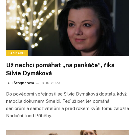
LASKAVCI
Už nechci pomáhat „na pankáče“, říká
Silvie Dymáková
Olí Štrejbarová
13. 10. 2023
Do povědomí veřejnosti se Silvie Dymáková dostala, když
natočila dokument Šmejdi. Teď už pět let pomáhá
seniorům a samoživitelům a před rokem kvůli tomu založila
Nadační fond Příběhy.