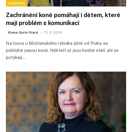
LASKAVCI
Zachránění koně pomáhají i dětem, které
mají problém s komunikací
Alena Gurin Stará
13. 2. 2024
Na louce u Moštanského rybníka jižně od Prahy se
poklidně pasou koně. Někteří už jsou hodně staří, jiní se
potýkají…