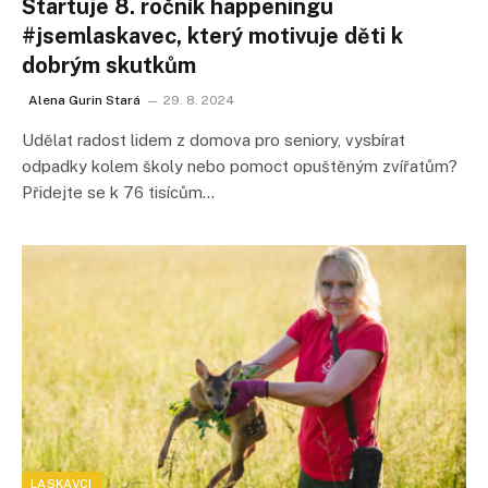
Startuje 8. ročník happeningu
#jsemlaskavec, který motivuje děti k
dobrým skutkům
Alena Gurin Stará
29. 8. 2024
Udělat radost lidem z domova pro seniory, vysbírat
odpadky kolem školy nebo pomoct opuštěným zvířatům?
Přidejte se k 76 tisícům…
LASKAVCI