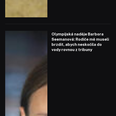
Olympijská naděje Barbora
Seemanová: Rodiče mě museli
brzdit, abych neskočila do
vody rovnou z tribuny