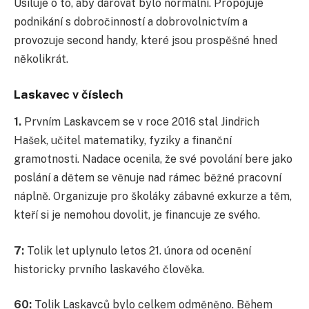
Usiluje o to, aby darovat bylo normální. Propojuje
podnikání s dobročinností a dobrovolnictvím a
provozuje second handy, které jsou prospěšné hned
několikrát.
Laskavec v číslech
1.
Prvním Laskavcem se v roce 2016 stal Jindřich
Hašek, učitel matematiky, fyziky a finanční
gramotnosti. Nadace ocenila, že své povolání bere jako
poslání a dětem se věnuje nad rámec běžné pracovní
náplně. Organizuje pro školáky zábavné exkurze a těm,
kteří si je nemohou dovolit, je financuje ze svého.
7:
Tolik let uplynulo letos 21. února od ocenění
historicky prvního laskavého člověka.
60:
Tolik Laskavců bylo celkem odměněno. Během