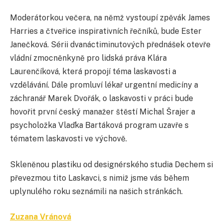
Moderátorkou večera, na němž vystoupí zpěvák James
Harries a čtveřice inspirativních řečníků, bude Ester
Janečková. Sérii dvanáctiminutových přednášek otevře
vládní zmocněnkyně pro lidská práva Klára
Laurenčíková, která propojí téma laskavosti a
vzdělávání. Dále promluví lékař urgentní medicíny a
záchranář Marek Dvořák, o laskavosti v práci bude
hovořit první český manažer štěstí Michal Šrajer a
psycholožka Vlaďka Bartáková program uzavře s
tématem laskavosti ve výchově.
Skleněnou plastiku od designérského studia Dechem si
převezmou tito Laskavci, s nimiž jsme vás během
uplynulého roku seznámili na našich stránkách.
Zuzana Vránová