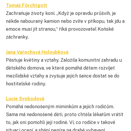
Tomáš Förchtgott
Zachraňuje životy koní. „Když je opravdu průšvih, je
někde nabouraný kamion nebo zvíře v příkopu, tak jdu a
emoce musí jít stranou,“ říká provozovatel Koňské
záchranky.
Jana Vařechová Holoubková
Pěstuje květiny a vztahy. Založila komunitní zahradu u
dětského domova, ve které pomáhá dětem rozvíjet
mezilidské vztahy a zvyšuje jejich šance dostat se do
hostitelské rodiny.
Lucie Svobodová
Pomáhá nedonošeným miminkům a jejich rodičům.
Sama má nedonošené děti, proto chtěla lékařům vrátit
to, jak oni pomohli její rodině. Ví, co rodiče v takové
situaci ocení, a shání peníze na drahé vybavení