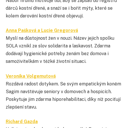
Nábor hrdinů motivuje lidi, aby se zapsali do registru
dárců kostní dřeně, a snaží se i bořit mýty, které se
kolem darování kostní dřeně objevují.
Anna Pašková a Lucie Gregorová
Myslí na důstojnost žen v nouzi. Název jejich spolku
SOLA vznikl ze slov solidarita a laskavost. Zdarma
dodávají hygienické potřeby ženám bez domova i
samoživitelkám v těžké životní situaci.
Veronika Volgemutová
Rozdává radost dotykem. Se svým empatickým koněm
Sagim navštěvuje seniory v domovech a hospicích.
Poskytuje jim zdarma hiporehabilitaci, díky níž pociťují
zlepšení stavu.
Richard Gazda