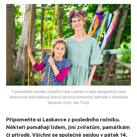
V posledním ročníku rozšířila řady Laskavců také designérka Jana
Vařechová Holoubková, která založila komunitní zahradu u dětského
domova. Foto: Jan Tichý
Připomeňte si Laskavce z posledního ročníku.
Někteří pomáhají lidem, jiní zvířatům, památkám
či přírodě. Všichni se společně sejdou v pátek 14.