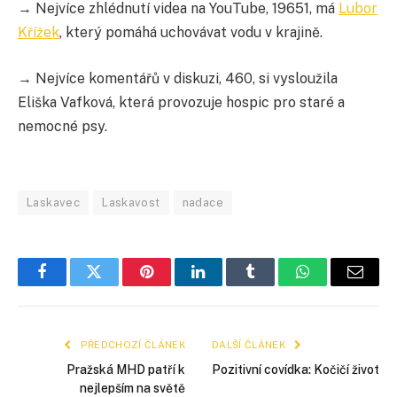
→ Nejvíce zhlédnutí videa na YouTube, 19651, má
Lubor
Křížek
, který pomáhá uchovávat vodu v krajině.
→ Nejvíce komentářů v diskuzi, 460, si vysloužila
Eliška Vafková, která provozuje hospic pro staré a
nemocné psy.
Laskavec
Laskavost
nadace
Facebook
Twitter
Pinterest
LinkedIn
Tumblr
WhatsApp
E-
mail
PŘEDCHOZÍ ČLÁNEK
DALŠÍ ČLÁNEK
Pražská MHD patří k
Pozitivní covídka: Kočičí život
nejlepším na světě