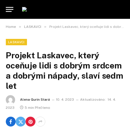
»
»
Home
LASKAVCI
Projekt Laskavec, který oceňuje lidi s dobrým srdcem a dobrými nápady, slaví sedm let
LASKAVCI
Projekt Laskavec, který
oceňuje lidi s dobrým srdcem
a dobrými nápady, slaví sedm
let
Alena Gurin Stará
10. 4. 2023
Aktualizováno:
14. 4.
2023
5 min Přečteno