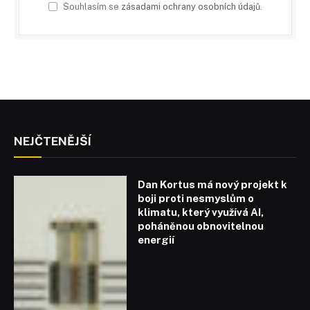
Souhlasím se
zásadami ochrany osobních údajů
.
NEJČTENĚJŠÍ
Dan Kortus má nový projekt k
boji proti nesmyslům o
klimatu, který využívá AI,
poháněnou obnovitelnou
energií