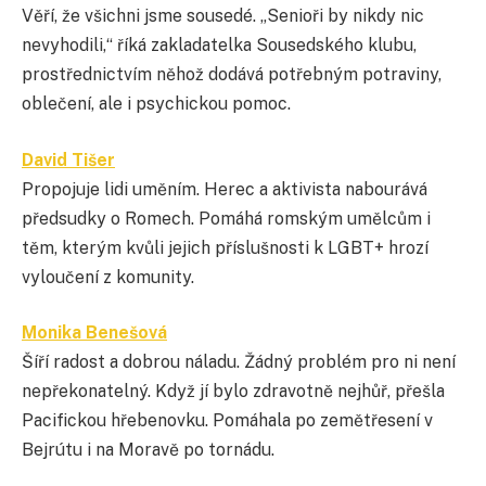
Věří, že všichni jsme sousedé. „Senioři by nikdy nic
nevyhodili,“ říká zakladatelka Sousedského klubu,
prostřednictvím něhož dodává potřebným potraviny,
oblečení, ale i psychickou pomoc.
David Tišer
Propojuje lidi uměním. Herec a aktivista nabourává
předsudky o Romech. Pomáhá romským umělcům i
těm, kterým kvůli jejich příslušnosti k LGBT+ hrozí
vyloučení z komunity.
Monika Benešová
Šíří radost a dobrou náladu. Žádný problém pro ni není
nepřekonatelný. Když jí bylo zdravotně nejhůř, přešla
Pacifickou hřebenovku. Pomáhala po zemětřesení v
Bejrútu i na Moravě po tornádu.