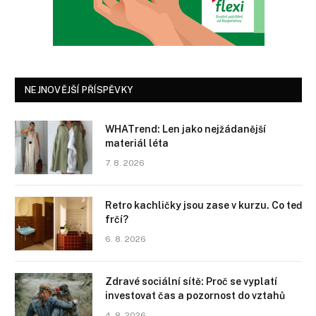
NEJNOVĚJŠÍ PŘÍSPĚVKY
WHATrend: Len jako nejžádanější
materiál léta
7. 8. 2026
Retro kachličky jsou zase v kurzu. Co teď
frčí?
6. 8. 2026
Zdravé sociální sítě: Proč se vyplatí
investovat čas a pozornost do vztahů
4. 8. 2026