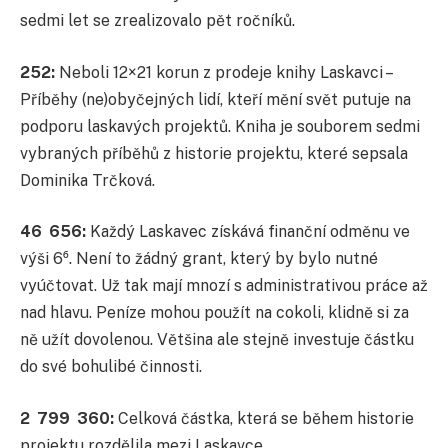
sedmi let se zrealizovalo pět ročníků.
252:
Neboli 12×21 korun z prodeje knihy Laskavci –
Příběhy (ne)obyčejných lidí, kteří mění svět putuje na
podporu laskavých projektů. Kniha je souborem sedmi
vybraných příběhů z historie projektu, které sepsala
Dominika Trčková.
46 656:
Každý Laskavec získává finanční odměnu ve
výši 6⁶. Není to žádný grant, který by bylo nutné
vyúčtovat. Už tak mají mnozí s administrativou práce až
nad hlavu. Peníze mohou použít na cokoli, klidně si za
ně užít dovolenou. Většina ale stejně investuje částku
do své bohulibé činnosti.
2 799 360:
Celková částka, která se během historie
projektu rozdělila mezi Laskavce.