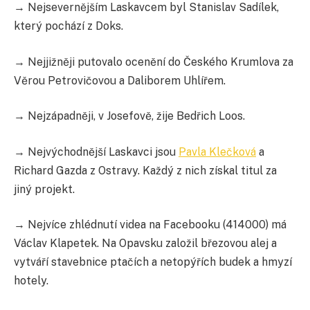
→ Nejsevernějším Laskavcem byl Stanislav Sadílek,
který pochází z Doks.
→ Nejjižněji putovalo ocenění do Českého Krumlova za
Věrou Petrovičovou a Daliborem Uhlířem.
→ Nejzápadněji, v Josefově, žije Bedřich Loos.
→ Nejvýchodnější Laskavci jsou
Pavla Klečková
a
Richard Gazda z Ostravy. Každý z nich získal titul za
jiný projekt.
→ Nejvíce zhlédnutí videa na Facebooku (414000) má
Václav Klapetek. Na Opavsku založil březovou alej a
vytváří stavebnice ptačích a netopýřích budek a hmyzí
hotely.