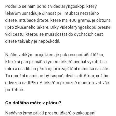
Podařilo se nám pořídit videolaryngoskop, který
lékařům usnadňuje činnost při intubaci nezralého
dítěte. Intubace dítěte, které má 400 gramů, je obtížná
i pro zkušeného lékaře. Díky videolaryngoskopu přesně
vidí cestu, kterou se musí dostat do dýchacích cest
dítěte tak, aby je nepoškodil.
Naším velikým projektem je pak resuscitační lůžko,
které si pan primář s týmem lékařů nechal vyrobit na
míru a osadili ho přístroji pro zajištění miminka na sále.
To umožní mamince být aspoň chvíli s dítětem, než ho
odvezou na JIPku. A lékařům precizně monitorovat vše
potřebné.
Co dalšího máte v plánu?
Nedávno jsme přijali prosbu lékařů o zakoupení