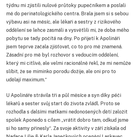
týdnu mi zjistili nulové průtoky pupečníkem a poslali
mě do perinatologického centra. Brala jsem si s sebou
výbavu asi na měsíc, ale lékaři a sestry z rizikového
oddělení se lehce zasmáli a vysvětlili mi, že doba mého
pobytu se tady počítá na dny. Po přijetí k Apolináři
jsem teprve začala zjišťovat, co to pro mě znamená.
Zásadní pro mě byl rozhovor s vedoucím oddělení,
který mi citlivě, ale velmi racionálně řekl, že mi nemůže
slíbit, že se miminko porodu dožije, ale oni pro to
udělají maximum.“
U Apolináře strávila tři a půl měsíce a syn díky péči
lékařů a sester svůj start do života zvládl. Proto se
rozhodla s dalšími matkami nedonošených dětí založit
spolek Aponedo s cílem „vrátit dobro tam, odkud jsme
si ho samy přinesly“. Za svoje aktivity v září získala od
Nadace Lilie & Karla Janečkových ocenění Laskavec.