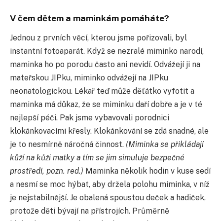
V čem dětem a maminkám pomáháte?
Jednou z prvních věcí, kterou jsme pořizovali, byl
instantní fotoaparát. Když se nezralé miminko narodí,
maminka ho po porodu často ani nevidí. Odvážejí ji na
mateřskou JIPku, miminko odvážejí na JIPku
neonatologickou. Lékař teď může děťátko vyfotit a
maminka má důkaz, že se miminku daří dobře a je v té
nejlepší péči. Pak jsme vybavovali porodnici
klokánkovacími křesly. Klokánkování se zdá snadné, ale
je to nesmírně náročná činnost.
(Miminka se přikládají
kůží na kůži matky a tím se jim simuluje bezpečné
prostředí, pozn. red.)
Maminka několik hodin v kuse sedí
a nesmí se moc hýbat, aby držela polohu miminka, v níž
je nejstabilnější. Je obalená spoustou deček a hadiček,
protože děti bývají na přístrojích. Průměrně