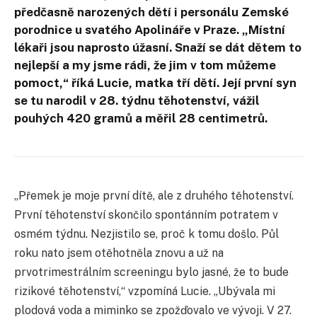
předčasně narozených dětí i personálu Zemské
porodnice u svatého Apolináře v Praze. „Místní
lékaři jsou naprosto úžasní. Snaží se dát dětem to
nejlepší a my jsme rádi, že jim v tom můžeme
pomoct,“ říká Lucie, matka tří dětí. Její první syn
se tu narodil v 28. týdnu těhotenství, vážil
pouhých 420 gramů a měřil 28 centimetrů.
„Přemek je moje první dítě, ale z druhého těhotenství.
První těhotenství skončilo spontánním potratem v
osmém týdnu. Nezjistilo se, proč k tomu došlo. Půl
roku nato jsem otěhotněla znovu a už na
prvotrimestrálním screeningu bylo jasné, že to bude
rizikové těhotenství,“ vzpomíná Lucie. „Ubývala mi
plodová voda a miminko se zpožďovalo ve vývoji. V 27.