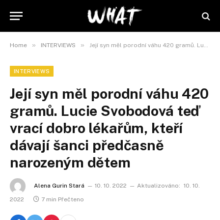
»
»
Home
INTERVIEWS
Její syn měl porodní váhu 420 gramů. Lucie Svobodová teď vrací dobro lékařům, kteří dávají šanci předčasně narozeným dětem
INTERVIEWS
Její syn měl porodní váhu 420
gramů. Lucie Svobodová teď
vrací dobro lékařům, kteří
dávají šanci předčasně
narozeným dětem
Alena Gurin Stará
10. 10. 2022
Aktualizováno:
10. 10.
2022
7 min Přečteno