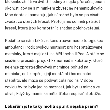
klokánkování trvá dvě tři hodiny a nejde přerušit, jenom
ukončit, aby se s miminkem zbytečně nemanipulovalo.
Moc dobře si pamatuju, jak náročné bylo se po císaři
zvedat ze starých křesel. Proto jsme sehnali patnáct
křesel, která jsou komfortní a snadno polohovatelná.
Podařilo se nám také zrekonstruovat neonatologickou
ambulanci i rodičovskou místnost pro hospitalizované
maminky, které mají děti na ARU nebo JIPce. A stále se
snažíme prosadit projekt kamer nad inkubátory, které
nejenže zprostředkovávají mamince pohled na
miminko, což zlepšuje její mentální i hormonální
stabilitu, ale může se podívat celá rodina. V době
covidu by to byla jediná možnost, jak být u mimča ve
chvíli, když by maminka měla třeba respirační obtíže.
Lékařům jste taky mohli splnit nějaká přání?