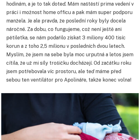
hodinám, a je to tak doteď. Mám naštěstí prima vedení v
práci i možnost home officu a pak mám super podporu
manžela. Je ale pravda, že poslední roky byly docela
náročné. Za dobu, co fungujeme, což není ještě ani
pětiletka, se nám podařilo získat 3 miliony 400 tisíc
korun a z toho 2,5 milionu v posledních dvou letech.
Myslím, že jsem na sebe byla moc urputná a letos jsem
cítila, že už mi síly trošičku docházejí. Od začátku roku
jsem potřebovala víc prostoru, ale teď máme před
sebou ten ventilátor pro Apolináře, takže konec volna!