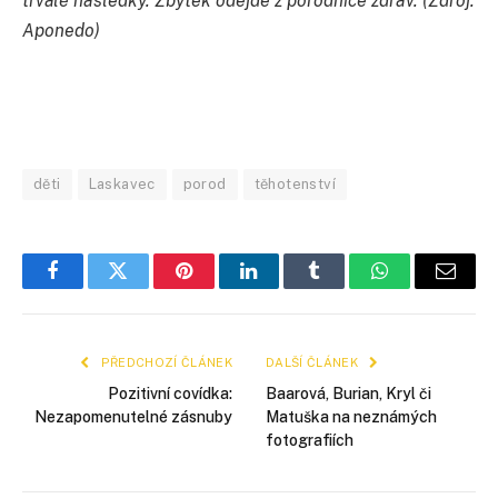
trvalé následky. Zbytek odejde z porodnice zdráv. (Zdroj:
Aponedo)
děti
Laskavec
porod
těhotenství
Facebook
Twitter
Pinterest
LinkedIn
Tumblr
WhatsApp
E-
mail
PŘEDCHOZÍ ČLÁNEK
DALŠÍ ČLÁNEK
Pozitivní covídka:
Baarová, Burian, Kryl či
Nezapomenutelné zásnuby
Matuška na neznámých
fotografiích