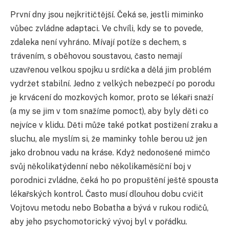
První dny jsou nejkritičtější. Čeká se, jestli miminko
vůbec zvládne adaptaci. Ve chvíli, kdy se to povede,
zdaleka není vyhráno. Mívají potíže s dechem, s
trávením, s oběhovou soustavou, často nemají
uzavřenou velkou spojku u srdíčka a dělá jim problém
vydržet stabilní. Jedno z velkých nebezpečí po porodu
je krvácení do mozkových komor, proto se lékaři snaží
(a my se jim v tom snažíme pomoct), aby byly děti co
nejvíce v klidu. Děti může také potkat postižení zraku a
sluchu, ale myslím si, že maminky tohle berou už jen
jako drobnou vadu na kráse. Když nedonošené mimčo
svůj několikatýdenní nebo několikaměsíční boj v
porodnici zvládne, čeká ho po propuštění ještě spousta
lékařských kontrol. Často musí dlouhou dobu cvičit
Vojtovu metodu nebo Bobatha a bývá v rukou rodičů,
aby jeho psychomotorický vývoj byl v pořádku.