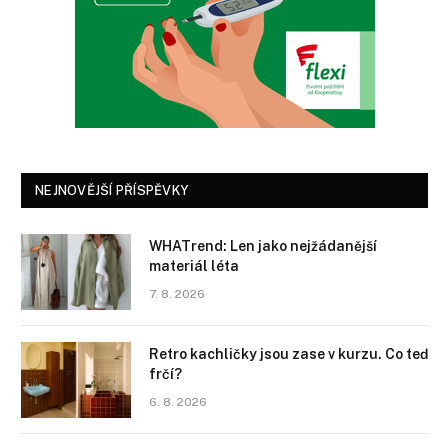
NEJNOVĚJŠÍ PŘÍSPĚVKY
WHATrend: Len jako nejžádanější
materiál léta
7. 8. 2026
Retro kachličky jsou zase v kurzu. Co teď
frčí?
6. 8. 2026