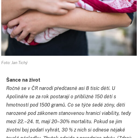
Foto: Jan Tichý
Šance na život
Ročně se v ČR narodí předčasně asi 8 tisíc dětí. U
Apolináře se za rok postarají o přibližně 150 dětí s
hmotností pod 1500 gramů. Co se týče šedé zóny, děti
narozené pod zákonem stanovenou hranicí viability, tedy
mezi 22.–24. tt, mají 20–30% mortalitu. Pokud se jim
životní boj podaří vyhrát, 30 % z nich si odnese nějaké