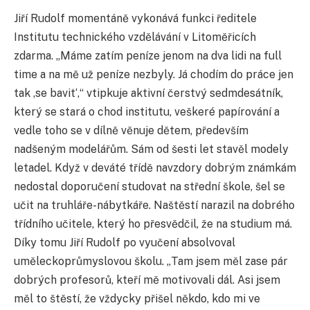
Jiří Rudolf momentáně vykonává funkci ředitele
Institutu technického vzdělávání v Litoměřicích
zdarma. „Máme zatím peníze jenom na dva lidi na full
time a na mě už peníze nezbyly. Já chodím do práce jen
tak ,se bavit‘,“ vtipkuje aktivní čerstvý sedmdesátník,
který se stará o chod institutu, veškeré papírování a
vedle toho se v dílně věnuje dětem, především
nadšeným modelářům. Sám od šesti let stavěl modely
letadel. Když v deváté třídě navzdory dobrým známkám
nedostal doporučení studovat na střední škole, šel se
učit na truhláře-nábytkáře. Naštěstí narazil na dobrého
třídního učitele, který ho přesvědčil, že na studium má.
Díky tomu Jiří Rudolf po vyučení absolvoval
uměleckoprůmyslovou školu. „Tam jsem měl zase pár
dobrých profesorů, kteří mě motivovali dál. Asi jsem
měl to štěstí, že vždycky přišel někdo, kdo mi ve