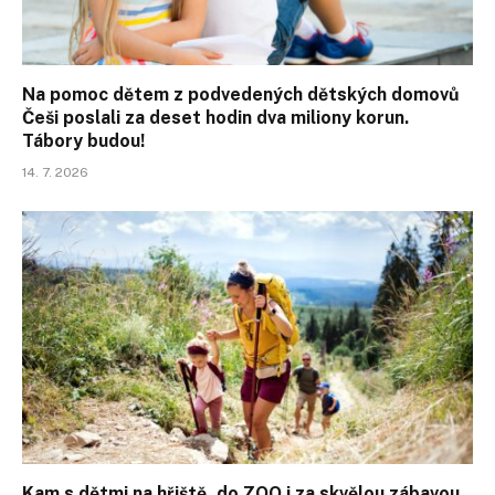
Na pomoc dětem z podvedených dětských domovů
Češi poslali za deset hodin dva miliony korun.
Tábory budou!
14. 7. 2026
Kam s dětmi na hřiště, do ZOO i za skvělou zábavou