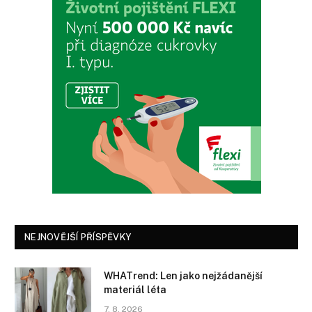
NEJNOVĚJŠÍ PŘÍSPĚVKY
WHATrend: Len jako nejžádanější
materiál léta
7. 8. 2026