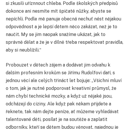
si zkusili uříznnout chleba. Podle školských předpisů
dokonce ani nesmíte mít špičaté nůžky, abyste se
nepíchli. Podle mě panuje obecná nechuť nést nějakou
odpovědnost a je lepší dětem něco zakázat, než je to
naučit. My se jim naopak snažíme ukázat, jak to
správně dělat a že je v dílně třeba respektovat pravidla,
aby si neublížili.“
Probouzet v dětech zájem a dodávat jim odvahu k
dalším profesním krokům se Jiřímu Rudolfovi daří, s
jednou věcí ale celých třináct let bojuje: „Všichni mluví
o tom, jak je nutné podporovat kreativní průmysl, že
nám chybí technické mozky, a když už nějaké jsou,
odcházejí do ciziny. Ale když pak někam přijdete a
řeknete, tak nám dejte peníze, ať můžeme vyhledávat
talentované děti, posílat je na soutěže a zaplatit
odborníky, kteří se dětem budou věnovat, najednou je