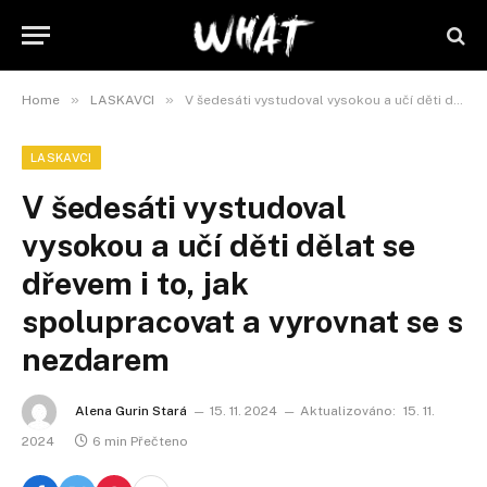
»
»
Home
LASKAVCI
V šedesáti vystudoval vysokou a učí děti dělat se dřevem i to, jak spolupracovat a vyrovnat se s nezdarem
LASKAVCI
V šedesáti vystudoval
vysokou a učí děti dělat se
dřevem i to, jak
spolupracovat a vyrovnat se s
nezdarem
Alena Gurin Stará
15. 11. 2024
Aktualizováno:
15. 11.
2024
6 min Přečteno