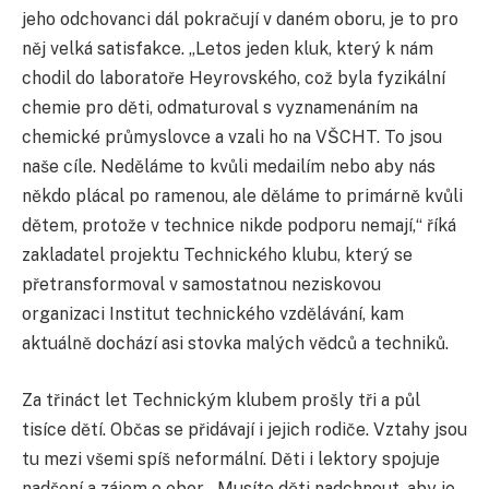
jeho odchovanci dál pokračují v daném oboru, je to pro
něj velká satisfakce. „Letos jeden kluk, který k nám
chodil do laboratoře Heyrovského, což byla fyzikální
chemie pro děti, odmaturoval s vyznamenáním na
chemické průmyslovce a vzali ho na VŠCHT. To jsou
naše cíle. Neděláme to kvůli medailím nebo aby nás
někdo plácal po ramenou, ale děláme to primárně kvůli
dětem, protože v technice nikde podporu nemají,“ říká
zakladatel projektu Technického klubu, který se
přetransformoval v samostatnou neziskovou
organizaci Institut technického vzdělávání, kam
aktuálně dochází asi stovka malých vědců a techniků.
Za třináct let Technickým klubem prošly tři a půl
tisíce dětí. Občas se přidávají i jejich rodiče. Vztahy jsou
tu mezi všemi spíš neformální. Děti i lektory spojuje
nadšení a zájem o obor. „Musíte děti nadchnout, aby je