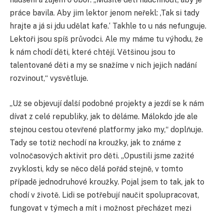
práce bavila. Aby jim lektor jenom neřekl: ,Tak si tady
hrajte a já si jdu udělat kafe.‘ Takhle to u nás nefunguje.
Lektoři jsou spíš průvodci. Ale my máme tu výhodu, že
k nám chodí děti, které chtějí. Většinou jsou to
talentované děti a my se snažíme v nich jejich nadání
rozvinout,“ vysvětluje.
„Už se objevují další podobné projekty a jezdí se k nám
dívat z celé republiky, jak to děláme. Málokdo jde ale
stejnou cestou otevřené platformy jako my,“ doplňuje.
Tady se totiž nechodí na kroužky, jak to známe z
volnočasových aktivit pro děti. „Opustili jsme zažité
zvyklosti, kdy se něco dělá pořád stejně, v tomto
případě jednodruhové kroužky. Pojal jsem to tak, jak to
chodí v životě. Lidi se potřebují naučit spolupracovat,
fungovat v týmech a mít i možnost přecházet mezi