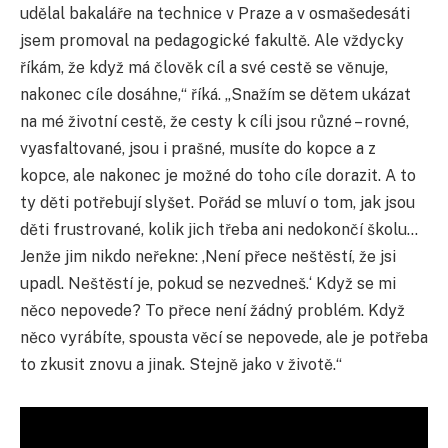
udělal bakaláře na technice v Praze a v osmašedesáti
jsem promoval na pedagogické fakultě. Ale vždycky
říkám, že když má člověk cíl a své cestě se věnuje,
nakonec cíle dosáhne,“ říká. „Snažím se dětem ukázat
na mé životní cestě, že cesty k cíli jsou různé – rovné,
vyasfaltované, jsou i prašné, musíte do kopce a z
kopce, ale nakonec je možné do toho cíle dorazit. A to
ty děti potřebují slyšet. Pořád se mluví o tom, jak jsou
děti frustrované, kolik jich třeba ani nedokončí školu…
Jenže jim nikdo neřekne: ,Není přece neštěstí, že jsi
upadl. Neštěstí je, pokud se nezvedneš.‘ Když se mi
něco nepovede? To přece není žádný problém. Když
něco vyrábíte, spousta věcí se nepovede, ale je potřeba
to zkusit znovu a jinak. Stejně jako v životě.“