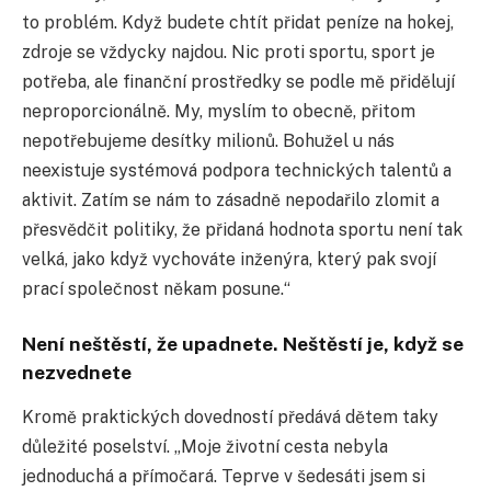
to problém. Když budete chtít přidat peníze na hokej,
zdroje se vždycky najdou. Nic proti sportu, sport je
potřeba, ale finanční prostředky se podle mě přidělují
neproporcionálně. My, myslím to obecně, přitom
nepotřebujeme desítky milionů. Bohužel u nás
neexistuje systémová podpora technických talentů a
aktivit. Zatím se nám to zásadně nepodařilo zlomit a
přesvědčit politiky, že přidaná hodnota sportu není tak
velká, jako když vychováte inženýra, který pak svojí
prací společnost někam posune.“
Není neštěstí, že upadnete. Neštěstí je, když se
nezvednete
Kromě praktických dovedností předává dětem taky
důležité poselství. „Moje životní cesta nebyla
jednoduchá a přímočará. Teprve v šedesáti jsem si