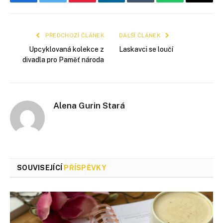
Facebook
Twitter
Pinterest
LinkedIn
Tumblr
WhatsApp
E-
mail
PŘEDCHOZÍ ČLÁNEK
DALŠÍ ČLÁNEK
Upcyklovaná kolekce z
Laskavci se loučí
divadla pro Paměť národa
Alena Gurin Stará
SOUVISEJÍCÍ
PŘÍSPĚVKY