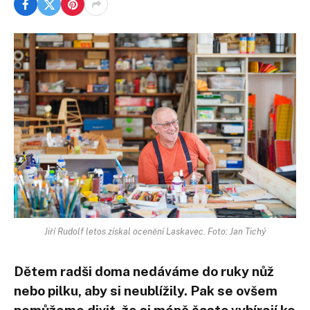
Jiří Rudolf letos získal ocenění Laskavec. Foto: Jan Tichý
Dětem radši doma nedáváme do ruky nůž
nebo pilku, aby si neublížily. Pak se ovšem
nemůžeme divit, že si méně často vybírají ke