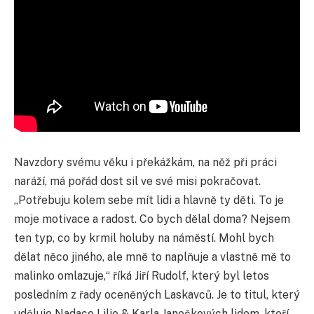
Navzdory svému věku i překážkám, na něž při práci
naráží, má pořád dost sil ve své misi pokračovat.
„Potřebuju kolem sebe mít lidi a hlavně ty děti. To je
moje motivace a radost. Co bych dělal doma? Nejsem
ten typ, co by krmil holuby na náměstí. Mohl bych
dělat něco jiného, ale mně to naplňuje a vlastně mě to
malinko omlazuje,“ říká Jiří Rudolf, který byl letos
posledním z řady oceněných Laskavců. Je to titul, který
uděluje Nadace Lilie & Karla Janečkových lidem, kteří