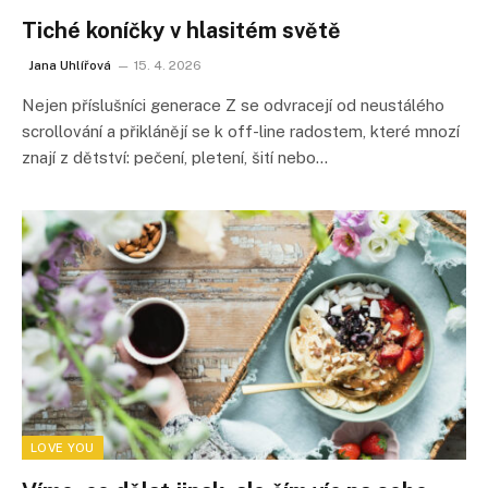
Tiché koníčky v hlasitém světě
Jana Uhlířová
15. 4. 2026
Nejen příslušníci generace Z se odvracejí od neustálého
scrollování a přiklánějí se k off-line radostem, které mnozí
znají z dětství: pečení, pletení, šití nebo…
LOVE YOU