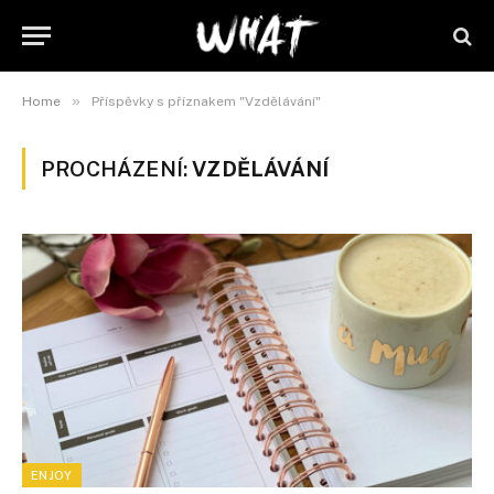
»
Home
Příspěvky s příznakem "Vzdělávání"
PROCHÁZENÍ:
VZDĚLÁVÁNÍ
ENJOY