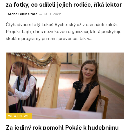
za fotky, co sdíleli jejich rodiče, říká lektor
Alena Gurin Stará
10. 9. 2025
Čtyřiadvacetiletý Lukáš Rychetský už v osmnácti založil
Projekt Lajfr, dnes neziskovou organizaci, která poskytuje
školám programy primární prevence. Jak v…
WHAT NEWS
Za jediný rok pomohl Pokáč k hudebnímu