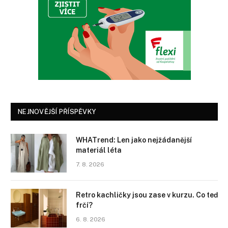
NEJNOVĚJŠÍ PŘÍSPĚVKY
WHATrend: Len jako nejžádanější
materiál léta
7. 8. 2026
Retro kachličky jsou zase v kurzu. Co teď
frčí?
6. 8. 2026