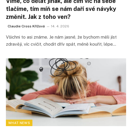
Víme, co dělat jinak, ale čím víc na sebe
tlačíme, tím míň se nám daří své návyky
změnit. Jak z toho ven?
Claudie Cross Křížová
14. 4. 2026
Všichni to asi známe. Je nám jasné, že bychom měli jíst
zdravěji, víc cvičit, chodit dřív spát, méně kouřit, lépe…
WHAT NEWS