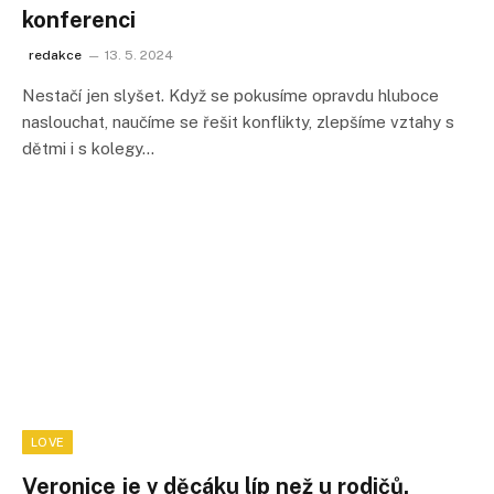
konferenci
redakce
13. 5. 2024
Nestačí jen slyšet. Když se pokusíme opravdu hluboce
naslouchat, naučíme se řešit konflikty, zlepšíme vztahy s
dětmi i s kolegy…
LOVE
Veronice je v děcáku líp než u rodičů.