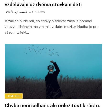
vzdělávání už dvěma stovkám dětí
Olí Štrejbarová
1. 8. 2025
V září to bude rok, co český písničkář začal s pomocí
znevýhodněným malým milovníkům muziky. Hudba je pro
všechny, řekl…
LOVE YOU
Chyba není selhání, ale příležitost k růstu.