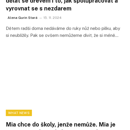
dělat se dřevem i to, jak spolupracovat a
vyrovnat se s nezdarem
Alena Gurin Stará
15. 11. 2024
Dětem radši doma nedáváme do ruky nůž nebo pilku, aby
si neublížily. Pak se ovšem nemůžeme divit, že si méně…
WHAT NEWS
Mia chce do školy, jenže nemůže. Mia je