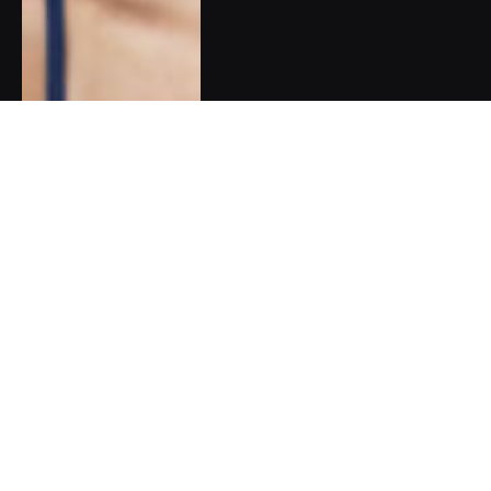
Pět dobrých zpráv do nového