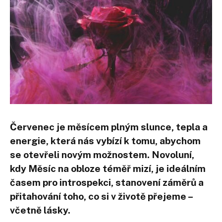
Červenec je měsícem plným slunce, tepla a
energie, která nás vybízí k tomu, abychom
se otevřeli novým možnostem. Novoluní,
kdy Měsíc na obloze téměř mizí, je ideálním
časem pro introspekci, stanovení záměrů a
přitahování toho, co si v životě přejeme –
včetně lásky.