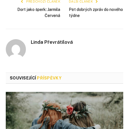
PŘEDCHOZÍ ČLÁNEK
DALŠÍ ČLÁNEK
Dort jako šperk: Jarmila
Pět dobrých zpráv do nového
Červená
týdne
Linda Převrátilová
SOUVISEJÍCÍ
PŘÍSPĚVKY