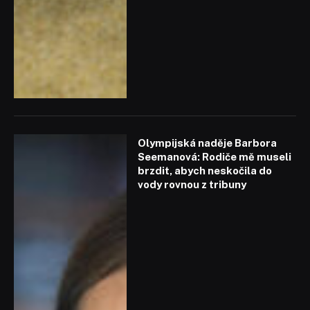
Olympijská naděje Barbora
Seemanová: Rodiče mě museli
brzdit, abych neskočila do
vody rovnou z tribuny