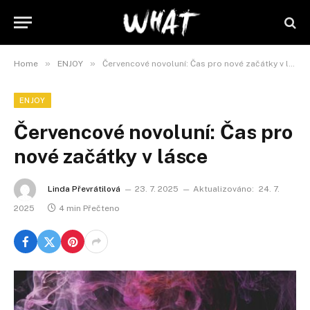
»
»
Home
ENJOY
Červencové novoluní: Čas pro nové začátky v lásce
ENJOY
Červencové novoluní: Čas pro
nové začátky v lásce
Linda Převrátilová
23. 7. 2025
Aktualizováno:
24. 7.
2025
4 min Přečteno