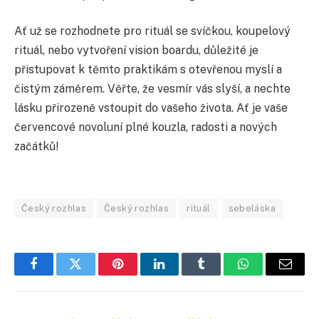
Ať už se rozhodnete pro rituál se svíčkou, koupelový
rituál, nebo vytvoření vision boardu, důležité je
přistupovat k těmto praktikám s otevřenou myslí a
čistým záměrem. Věřte, že vesmír vás slyší, a nechte
lásku přirozeně vstoupit do vašeho života. Ať je vaše
červencové novoluní plné kouzla, radosti a nových
začátků!
Český rozhlas
Český rozhlas
rituál
sebeláska
Facebook
Twitter
Pinterest
LinkedIn
Tumblr
WhatsApp
E-
mail