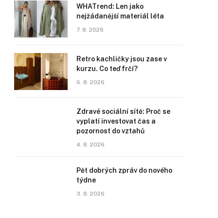
WHATrend: Len jako
nejžádanější materiál léta
7. 8. 2026
Retro kachličky jsou zase v
kurzu. Co teď frčí?
6. 8. 2026
Zdravé sociální sítě: Proč se
vyplatí investovat čas a
pozornost do vztahů
4. 8. 2026
Pět dobrých zpráv do nového
týdne
3. 8. 2026