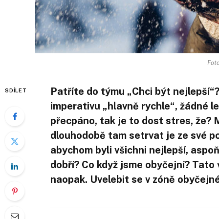
Foto
Patříte do týmu „Chci být nejlepší
SDÍLET
imperativu „hlavně rychle“, žádné le
přecpáno, tak je to dost stres, že?
dlouhodobě tam setrvat je ze své po
abychom byli všichni nejlepší, aspo
dobří? Co když jsme obyčejní? Tato
naopak. Uvelebit se v zóně obyčejné