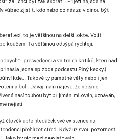
ší“ za „chci být tak akorát“. Přijetí nejede na
v vůbec zjistit, kdo nebo co nás za vidinou být
eflexí, to je většinou na delší lokte. Volit
o koučem. Ta většinou odsýpá rychleji.
ných“ – přesvědčení a vnitřních kritiků, kteří nad
, přinesla jedna epizoda podcastu Plný kecky.)
, bůhví kde… Takové ty památné věty nebo i jen
ivotem a bolí. Dávají nám najevo, že nejsme
ivené naší touhou být přijímán, milován, uznáván,
sme nejistí.
yž člověk upře hledáček své existence na
á tendenci přehlížet střed. Když už svou pozornost
. Jako by nic mezi neexistovalo.