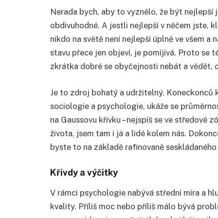
Nerada bych, aby to vyznělo, že být nejlepší 
obdivuhodné. A jestli nejlepší v něčem jste, kl
nikdo na světě není nejlepší úplně ve všem a 
stavu přece jen objeví, je pomíjivá. Proto se 
zkrátka dobré se obyčejnosti nebát a vědět, c
Je to zdroj bohatý a udržitelný. Koneckonců
sociologie a psychologie, ukáže se průměrnos
na Gaussovu křivku – nejspíš se ve středové
života, jsem tam i já a lidé kolem nás. Dokonce
byste to na základě rafinovaně seskládaného p
Křivdy a výčitky
V rámci psychologie nabývá střední míra a hlu
kvality. Příliš moc nebo příliš málo bývá prob