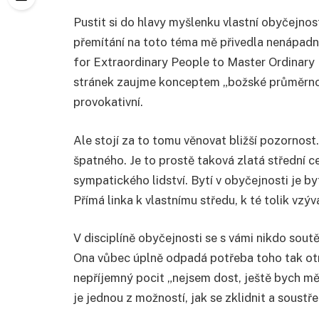
Pustit si do hlavy myšlenku vlastní obyčejnost
přemítání na toto téma mě přivedla nenápad
for Extraordinary People to Master Ordinary 
stránek zaujme konceptem „božské průměrnost
provokativní.
Ale stojí za to tomu věnovat bližší pozornost.
špatného. Je to prostě taková zlatá střední c
sympatického lidství. Bytí v obyčejnosti je b
Přímá linka k vlastnímu středu, k té tolik vzý
V disciplíně obyčejnosti se s vámi nikdo sout
Ona vůbec úplně odpadá potřeba toho tak otr
nepříjemný pocit „nejsem dost, ještě bych měl
je jednou z možností, jak se zklidnit a soustř