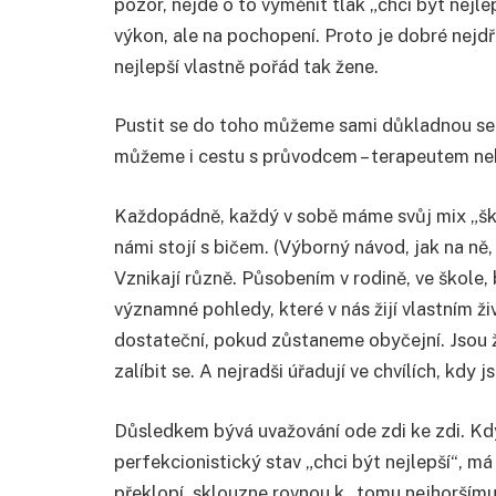
pozor, nejde o to vyměnit tlak „chci být nejlep
výkon, ale na pochopení. Proto je dobré nejdří
nejlepší vlastně pořád tak žene.
Pustit se do toho můžeme sami důkladnou seber
můžeme i cestu s průvodcem – terapeutem neb
Každopádně, každý v sobě máme svůj mix „škod
námi stojí s bičem. (Výborný návod, jak na ně
Vznikají různě. Působením v rodině, ve škole
významné pohledy, které v nás žijí vlastním ž
dostateční, pokud zůstaneme obyčejní. Jsou ž
zalíbit se. A nejradši úřadují ve chvílích, kdy j
Důsledkem bývá uvažování ode zdi ke zdi. Kd
perfekcionistický stav „chci být nejlepší“, m
překlopí, sklouzne rovnou k „tomu nejhoršímu“