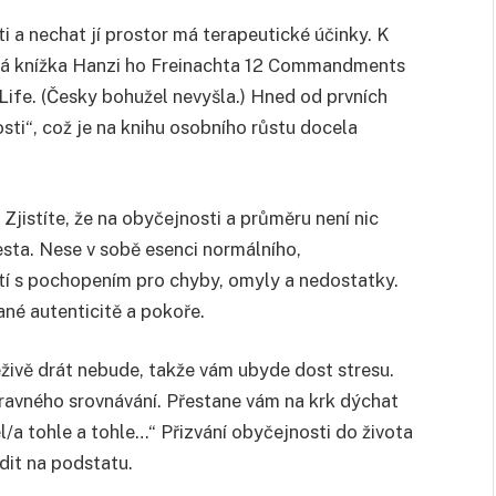
i a nechat jí prostor má terapeutické účinky. K
ná knížka Hanzi ho Freinachta 12 Commandments
Life. (Česky bohužel nevyšla.) Hned od prvních
i“, což je na knihu osobního růstu docela
 Zjistíte, že na obyčejnosti a průměru není nic
esta. Nese v sobě esenci normálního,
ytí s pochopením pro chyby, omyly a nedostatky.
vané autenticitě a pokoře.
ěživě drát nebude, takže vám ubyde dost stresu.
avného srovnávání. Přestane vám na krk dýchat
/a tohle a tohle…“ Přizvání obyčejnosti do života
edit na podstatu.