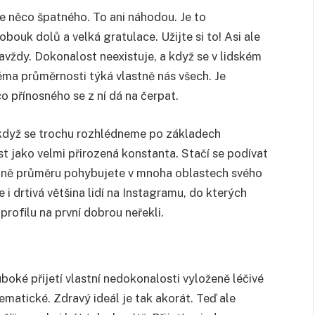
je něco špatného. To ani náhodou. Je to
obouk dolů a velká gratulace. Užijte si to! Asi ale
navždy. Dokonalost neexistuje, a když se v lidském
téma průměrnosti týká vlastně nás všech. Je
o přínosného se z ní dá na čerpat.
 když se trochu rozhlédneme po základech
t jako velmi přirozená konstanta. Stačí se podívat
 zóně průměru pohybujete v mnoha oblastech svého
 i drtivá většina lidí na Instagramu, do kterých
rofilu na první dobrou neřekli.
boké přijetí vlastní nedokonalosti vyloženě léčivé
lematické. Zdravý ideál je tak akorát. Teď ale