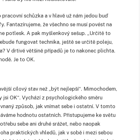
 pracovní schůzka a v hlavě už nám jedou buď
fy. Fantazírujeme, že všechno se musí povést na
me potlesk. A pak myšlenkový sešup. „Určitě to
ebude fungovat technika, ještě se určitě poleju,
 V drtivé většině případů je to nakonec plichta.
hodě. Je to OK.
avější cílový stav než „být nejlepší“. Mimochodem,
ty jsi OK“. Vychází z psychologického směru
ovnaný způsob, jak vnímat sebe i ostatní. V tomto
náváme hodnotu ostatních. Přistupujeme ke světu
otřebu sebe ani druhé srážet, nebo naopak
noha praktických vhledů, jak v sobě i mezi sebou