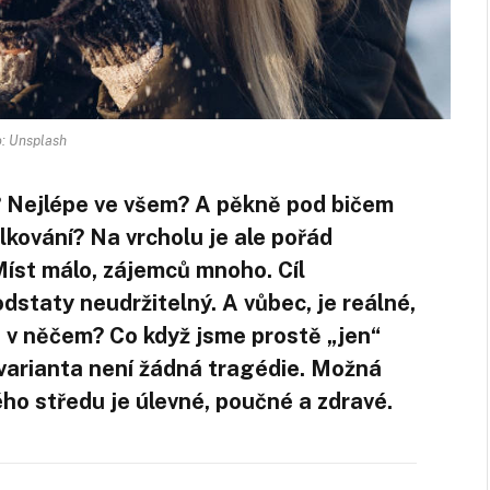
: Unsplash
“? Nejlépe ve všem? A pěkně pod bičem
lkování? Na vrcholu je ale pořád
 Míst málo, zájemců mnoho. Cíl
dstaty neudržitelný. A vůbec, je reálné,
ň v něčem? Co když jsme prostě „jen“
 varianta není žádná tragédie. Možná
ho středu je úlevné, poučné a zdravé.