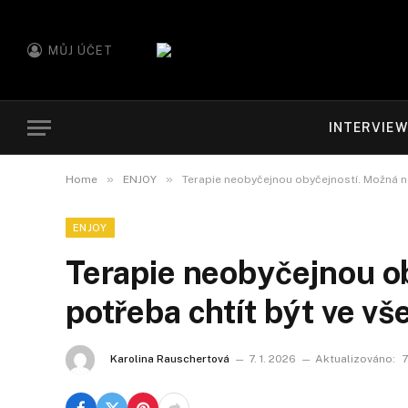
MŮJ ÚČET
INTERVIE
»
»
Home
ENJOY
Terapie neobyčejnou obyčejností. Možná ne
ENJOY
Terapie neobyčejnou o
potřeba chtít být ve vš
Karolina Rauschertová
7. 1. 2026
Aktualizováno:
7