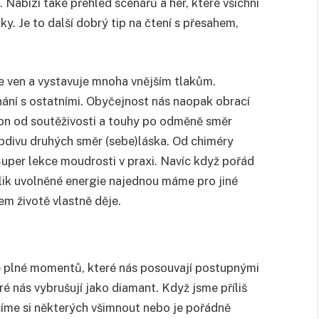
Nabízí také přehled scénářů a her, které všichni
. Je to další dobrý tip na čtení s přesahem,
e ven a vystavuje mnoha vnějším tlakům.
ání s ostatními. Obyčejnost nás naopak obrací
klon od soutěživosti a touhy po odměně směr
obdivu druhých směr (sebe)láska. Od chiméry
 Super lekce moudrosti v praxi. Navíc když pořád
kolik uvolněné energie najednou máme pro jiné
em životě vlastně děje.
je plné momentů, které nás posouvají postupnými
ré nás vybrušují jako diamant. Když jsme příliš
íme si některých všimnout nebo je pořádně