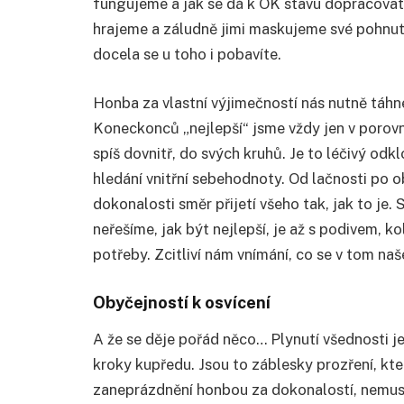
fungujeme a jak se dá k OK stavu dopracovat. 
hrajeme a záludně jimi maskujeme své pohnutky
docela se u toho i pobavíte.
Honba za vlastní výjimečností nás nutně táhn
Koneckonců „nejlepší“ jsme vždy jen v porovn
spíš dovnitř, do svých kruhů. Je to léčivý od
hledání vnitřní sebehodnoty. Od lačnosti po 
dokonalosti směr přijetí všeho tak, jak to je.
neřešíme, jak být nejlepší, je až s podivem, 
potřeby. Zcitliví nám vnímání, co se v tom naš
Obyčejností k osvícení
A že se děje pořád něco… Plynutí všednosti 
kroky kupředu. Jsou to záblesky prozření, kte
zaneprázdnění honbou za dokonalostí, nemus