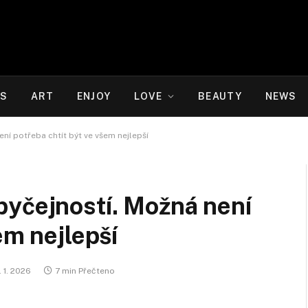
WS
ART
ENJOY
LOVE
BEAUTY
NEWS
ní potřeba chtít být ve všem nejlepší
byčejností. Možná není
em nejlepší
. 1. 2026
7 min Přečteno