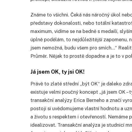
Známe to všichni. Čeká nás náročný úkol nebo
představy dokonalosti, nebo totální katastro
maximum, vidíme se na bedně s medailí, slyší
úplně podělám, to nejdůležitější zapomenu, n
jsem nemožná, budu všem pro smích…“ Realita?
Průměr. Nějak to prostě dopadne a je to v po
Já jsem OK, ty jsi OK!
Právě to zlaté střední „být OK“ je daleko zdr
existuje velmi poučný koncept „já jsem OK – 
transakční analýzy Erica Berneho a značí vyr
postoji si uvědomujeme vlastní hodnotu a uz
a životu s respektem i otevřeností. Nemáme p
idealizovat. Transakční analýza je studnicí m