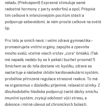
náladu. (Překvapení!) Expresně stimuluje samé
radostné hormony z party endorfinů a spol. Přispívá
tím celkově k intenzivnějším pocitům štěstí a
podporuje sebevědomí. Je nám prostě celkově na světě
líp.
Pro tělo je smích navíc i velmi zdravá gymnastika –
promasírujete vnitřní orgány, zapojíte a zpevníte
mnoho svalů, včetně všech vrstev „core“ břišáků. (Tak
mě napadá, nedalo by se k pekáči buchet prosmát?)
Smíchem se do těla dostane víc kyslíku, zdravě se
nastartuje a následně zklidní kardiovaskulární systém,
proběhne přirozená regulace stresové reakce. To má
na organismus v důsledku příjemné, relaxační účinky. Z
dlouhodobého hlediska podporují časté dávky smíchu
imunitní systém, zvyšují odolnost vůči stresu, a
dokonce i mírně ulevují od chronických bolestí.