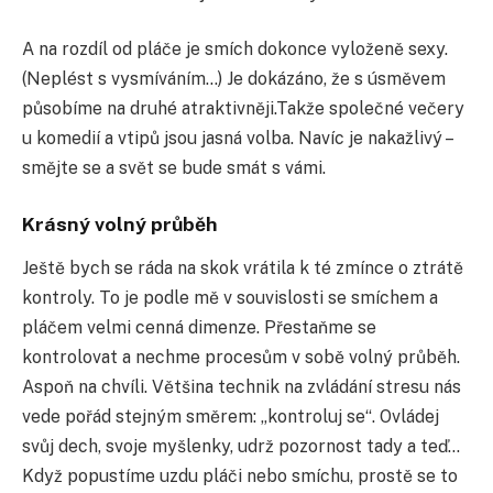
A na rozdíl od pláče je smích dokonce vyloženě sexy.
(Neplést s vysmíváním…) Je dokázáno, že s úsměvem
působíme na druhé atraktivněji.Takže společné večery
u komedií a vtipů jsou jasná volba. Navíc je nakažlivý –
smějte se a svět se bude smát s vámi.
Krásný volný průběh
Ještě bych se ráda na skok vrátila k té zmínce o ztrátě
kontroly. To je podle mě v souvislosti se smíchem a
pláčem velmi cenná dimenze. Přestaňme se
kontrolovat a nechme procesům v sobě volný průběh.
Aspoň na chvíli. Většina technik na zvládání stresu nás
vede pořád stejným směrem: „kontroluj se“. Ovládej
svůj dech, svoje myšlenky, udrž pozornost tady a teď…
Když popustíme uzdu pláči nebo smíchu, prostě se to