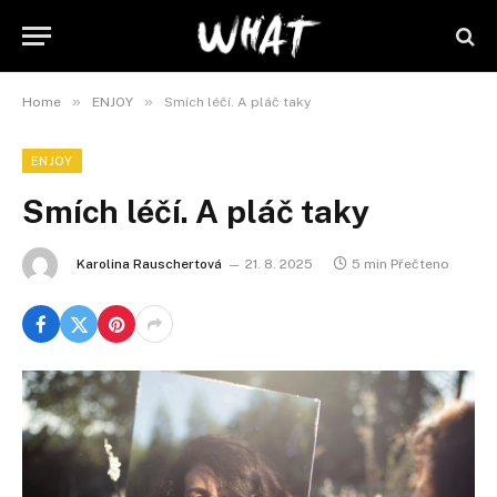
»
»
Home
ENJOY
Smích léčí. A pláč taky
ENJOY
Smích léčí. A pláč taky
Karolina Rauschertová
21. 8. 2025
5 min Přečteno