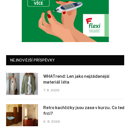
NEJNOVĚJŠÍ PŘÍSPĚVKY
WHATrend: Len jako nejžádanější
materiál léta
7. 8. 2026
Retro kachličky jsou zase v kurzu. Co teď
frčí?
6. 8. 2026