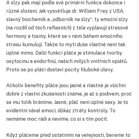
A slzy pak mají podle své primární funkce dokonce i
různé složení. Jak vysvětluje dr. William Frey z USA,
slavný biochemik a „odborník na slzy“, ty emoční slzy
(na rozdíl od těch reflexních) z těla vyplavují stresové
hormony a toxiny, které se v něm během emočního
stresu kumulují. Takže to mytí duše vlastně není tak
úplně mimo. Další funkcí pláče je stimulace tvorby
oxytocinu a endorfinů, našich milých vnitřních opiátů.
Proto se po pláči dostaví pocity hluboké úlevy.
Ačkoliv benefity pláče jsou jasné a vlastně je všichni
dobře z vlastní zkušenosti známe, je až s podivem, proč
se mu tolik bráníme. Jasně, pláč není úplně sexy. Je to
evidentní nával emocí, důkaz ztráty kontroly. To
nemáme moc rádi a nevíme, co si s tím počít.
Když pláčeme před ostatními na veřejnosti, bereme to