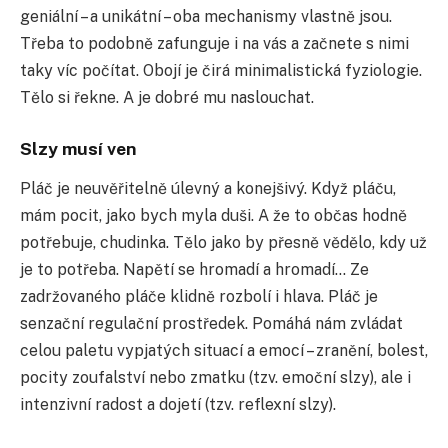
geniální – a unikátní – oba mechanismy vlastně jsou.
Třeba to podobně zafunguje i na vás a začnete s nimi
taky víc počítat. Obojí je čirá minimalistická fyziologie.
Tělo si řekne. A je dobré mu naslouchat.
Slzy musí ven
Pláč je neuvěřitelně úlevný a konejšivý. Když pláču,
mám pocit, jako bych myla duši. A že to občas hodně
potřebuje, chudinka. Tělo jako by přesně vědělo, kdy už
je to potřeba. Napětí se hromadí a hromadí… Ze
zadržovaného pláče klidně rozbolí i hlava. Pláč je
senzační regulační prostředek. Pomáhá nám zvládat
celou paletu vypjatých situací a emocí – zranění, bolest,
pocity zoufalství nebo zmatku (tzv. emoční slzy), ale i
intenzivní radost a dojetí (tzv. reflexní slzy).