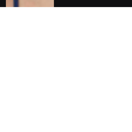
Pět dobrých zpráv do nového
týdne