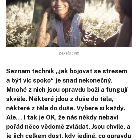
pexels.com
Seznam technik „jak bojovat se stresem
a být víc spoko“ je snad nekonečný.
Mnohé z nich jsou opravdu boží a fungují
skvěle. Některé jdou z duše do těla,
některé z těla do duše. Vybere si každý.
Ale… I tak je OK, že nás někdy nebaví
pořád něco vědomě zvládat. Jsou chvíle, a
je jich celkem dost, kdy jediné, co opravdu