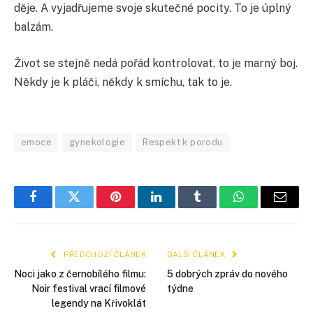
děje. A vyjadřujeme svoje skutečné pocity. To je úplný
balzám.
Život se stejně nedá pořád kontrolovat, to je marný boj.
Někdy je k pláči, někdy k smíchu, tak to je.
emoce
gynekologie
Respekt k porodu
Facebook
Twitter
Pinterest
LinkedIn
Tumblr
WhatsApp
E-
mail
PŘEDCHOZÍ ČLÁNEK
DALŠÍ ČLÁNEK
Noci jako z černobílého filmu:
5 dobrých zpráv do nového
Noir festival vrací filmové
týdne
legendy na Křivoklát