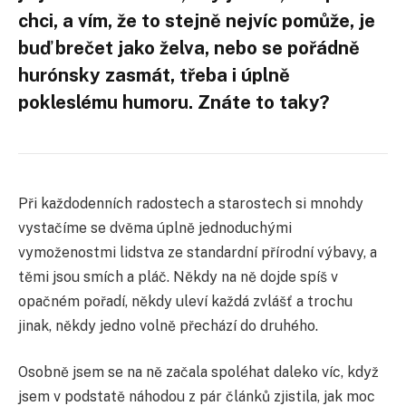
chci, a vím, že to stejně nejvíc pomůže, je
buď brečet jako želva, nebo se pořádně
hurónsky zasmát, třeba i úplně
pokleslému humoru. Znáte to taky?
Při každodenních radostech a starostech si mnohdy
vystačíme se dvěma úplně jednoduchými
vymoženostmi lidstva ze standardní přírodní výbavy, a
těmi jsou smích a pláč. Někdy na ně dojde spíš v
opačném pořadí, někdy uleví každá zvlášť a trochu
jinak, někdy jedno volně přechází do druhého.
Osobně jsem se na ně začala spoléhat daleko víc, když
jsem v podstatě náhodou z pár článků zjistila, jak moc