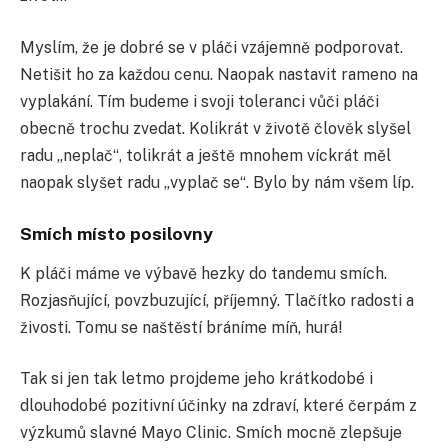
Myslím, že je dobré se v pláči vzájemně podporovat.
Netišit ho za každou cenu. Naopak nastavit rameno na
vyplakání. Tím budeme i svoji toleranci vůči pláči
obecně trochu zvedat. Kolikrát v životě člověk slyšel
radu „neplač“, tolikrát a ještě mnohem víckrát měl
naopak slyšet radu „vyplač se“. Bylo by nám všem líp.
Smích místo posilovny
K pláči máme ve výbavě hezky do tandemu smích.
Rozjasňující, povzbuzující, příjemný. Tlačítko radosti a
živosti. Tomu se naštěstí bráníme míň, hurá!
Tak si jen tak letmo projdeme jeho krátkodobé i
dlouhodobé pozitivní účinky na zdraví, které čerpám z
výzkumů slavné Mayo Clinic. Smích mocně zlepšuje