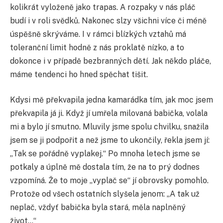
kolikrát vyloženě jako trapas. A rozpaky v nás pláč
budí i v roli svědků. Nakonec slzy všichni více či méně
úspěšně skrýváme. I v rámci blízkých vztahů má
toleranční limit hodně z nás proklatě nízko, a to
dokonce i v případě bezbranných dětí. Jak někdo pláče,
máme tendenci ho hned spěchat tišit.
Kdysi mě překvapila jedna kamarádka tím, jak moc jsem
překvapila já ji. Když jí umřela milovaná babička, volala
mi a bylo jí smutno. Mluvily jsme spolu chvilku, snažila
jsem se ji podpořit a než jsme to ukončily, řekla jsem jí:
„Tak se pořádně vyplakej.“ Po mnoha letech jsme se
potkaly a úplně mě dostala tím, že na to prý dodnes
vzpomíná. Že to moje „vyplač se“ jí obrovsky pomohlo.
Protože od všech ostatních slyšela jenom: „A tak už
neplač, vždyť babička byla stará, měla naplněný
život…“