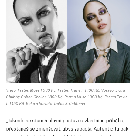
Vlevo: Prsten Muse 1 090 Kč, Prsten Travis II 1 190 Kč. Vpravo: Extra
Chubby Cuban Choker 1 890 Kč, Prsten Muse 1 090 Kč, Prsten Travis
II 1 190 Kč. Sako a kravata: Dolce & Gabbana
„Jakmile se staneš hlavní postavou vlastního příběhu,
přestaneš se zmenšovat, abys zapadla. Autenticita pak