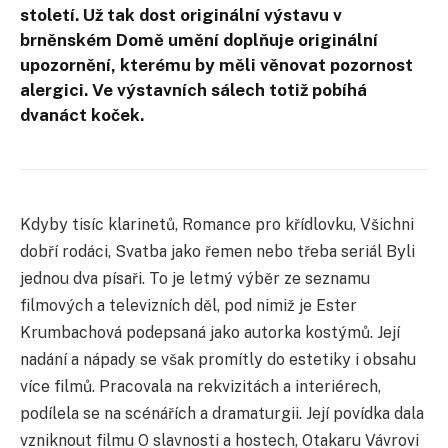
století. Už tak dost originální výstavu v
brněnském Domě umění doplňuje originální
upozornění, kterému by měli věnovat pozornost
alergici. Ve výstavních sálech totiž pobíhá
dvanáct koček.
Kdyby tisíc klarinetů, Romance pro křídlovku, Všichni
dobří rodáci, Svatba jako řemen nebo třeba seriál Byli
jednou dva písaři. To je letmý výběr ze seznamu
filmových a televizních děl, pod nimiž je Ester
Krumbachová podepsaná jako autorka kostýmů. Její
nadání a nápady se však promítly do estetiky i obsahu
více filmů. Pracovala na rekvizitách a interiérech,
podílela se na scénářích a dramaturgii. Její povídka dala
vzniknout filmu O slavnosti a hostech, Otakaru Vávrovi