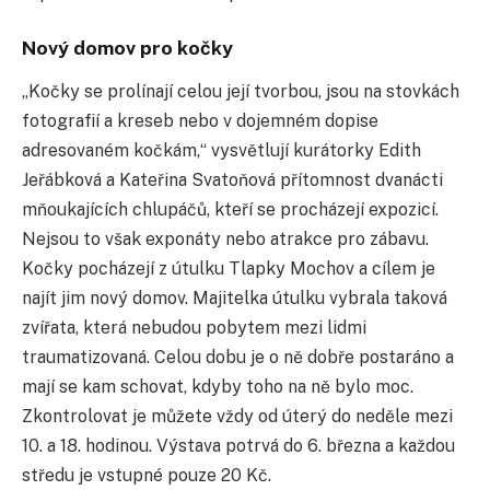
Nový domov pro kočky
„
Kočky se prolínají
celou její tvorbou, jsou na stovkách
fotografií a kreseb nebo v dojemném dopise
adresovaném
kočkám,“ vysvětlují kurátorky E
dith
Jeřábková a Kateřina Svatoňová přítomnost dvanácti
mňoukajících chlupáčů, kteří se procházejí expozicí.
Nejsou to však exponáty nebo atrakce pro zábavu.
Kočky pocházejí z útulku Tlapky Mochov a cílem je
najít jim nový domov. Majitelka útulku vybrala taková
zvířata, která nebudou pobytem mezi lidmi
traumatizovaná. Celou dobu je o ně dobře postaráno a
mají se kam schovat, kdyby toho na ně bylo moc.
Zkontrolovat je můžete vždy od úterý do neděle mezi
10. a 18. hodinou. Výstava potrvá do 6. března a každou
středu je vstupné pouze 20 Kč.