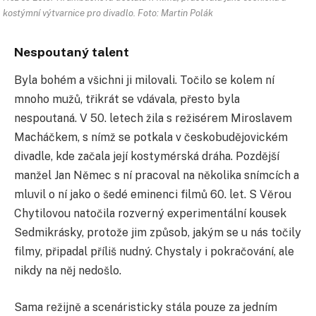
kostýmní výtvarnice pro divadlo. Foto: Martin Polák
Nespoutaný talent
Byla bohém a všichni ji milovali. Točilo se kolem ní
mnoho mužů, třikrát se vdávala, přesto byla
nespoutaná. V 50. letech žila s režisérem Miroslavem
Macháčkem, s nímž se potkala v českobudějovickém
divadle, kde začala její kostymérská dráha. Pozdější
manžel Jan Němec s ní pracoval na několika snímcích a
mluvil o ní jako o šedé eminenci filmů 60. let. S Věrou
Chytilovou natočila rozverný experimentální kousek
Sedmikrásky, protože jim způsob, jakým se u nás točily
filmy, připadal příliš nudný. Chystaly i pokračování, ale
nikdy na něj nedošlo.
Sama režijně a scenáristicky stála pouze za jedním