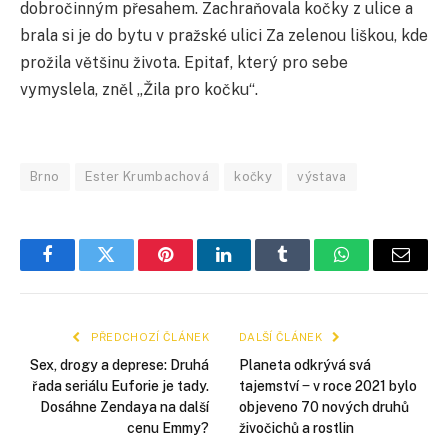
dobročinným přesahem. Zachraňovala kočky z ulice a
brala si je do bytu v pražské ulici Za zelenou liškou, kde
prožila většinu života. Epitaf, který pro sebe
vymyslela, zněl „Žila pro kočku“.
Brno
Ester Krumbachová
kočky
výstava
Facebook
Twitter
Pinterest
LinkedIn
Tumblr
WhatsApp
E-
mail
PŘEDCHOZÍ ČLÁNEK
DALŠÍ ČLÁNEK
Sex, drogy a deprese: Druhá
Planeta odkrývá svá
řada seriálu Euforie je tady.
tajemství ‒ v roce 2021 bylo
Dosáhne Zendaya na další
objeveno 70 nových druhů
cenu Emmy?
živočichů a rostlin