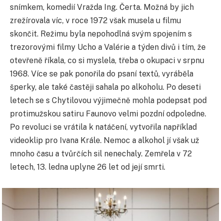
snímkem, komedií Vražda Ing. Čerta. Možná by jich
zrežírovala víc, v roce 1972 však musela u filmu
skončit. Režimu byla nepohodlná svým spojením s
trezorovými filmy Ucho a Valérie a týden divů i tím, že
otevřeně říkala, co si myslela, třeba o okupaci v srpnu
1968. Více se pak ponořila do psaní textů, vyráběla
šperky, ale také častěji sahala po alkoholu. Po deseti
letech se s Chytilovou výjimečně mohla podepsat pod
protimužskou satiru Faunovo velmi pozdní odpoledne.
Po revoluci se vrátila k natáčení, vytvořila například
videoklip pro Ivana Krále. Nemoc a alkohol jí však už
mnoho času a tvůrčích sil nenechaly. Zemřela v 72
letech, 13. ledna uplyne 26 let od její smrti.