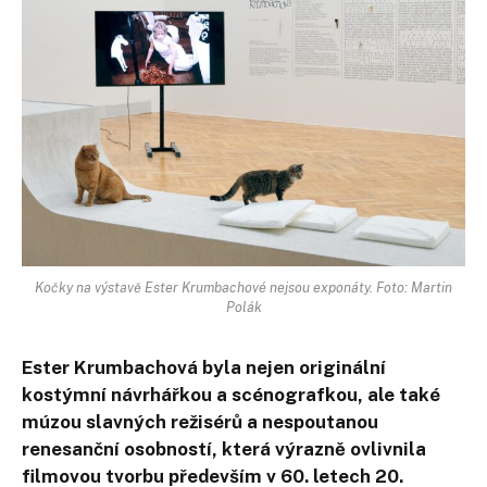
Kočky na výstavě Ester Krumbachové nejsou exponáty. Foto: Martin
Polák
Ester Krumbachová byla nejen originální
kostýmní návrhářkou a scénografkou, ale také
múzou slavných režisérů a nespoutanou
renesanční osobností, která výrazně ovlivnila
filmovou tvorbu především v 60. letech 20.