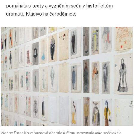
pomáhala s texty a vyzněním scén v historickém
dramatu Kladivo na čarodějnice.
Než se Ester Krumbachová dostala k filmu, pracovala jako scénická a