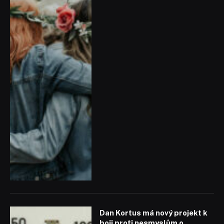
Dan Kortus má nový projekt k
boji proti nesmyslům o