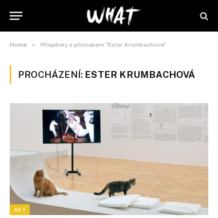
»
Home
Příspěvky s příznakem "Ester Krumbachová"
PROCHÁZENÍ:
ESTER KRUMBACHOVÁ
ART