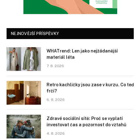
NEJNOVĚJŠÍ PŘÍSPĚVKY
WHATrend: Len jako nejžádanější
materiál léta
7. 8. 2026
Retro kachličky jsou zase v kurzu. Co teď
frčí?
6. 8. 2026
Zdravé sociální sítě: Proč se vyplatí
investovat čas a pozornost do vztahů
4. 8. 2026