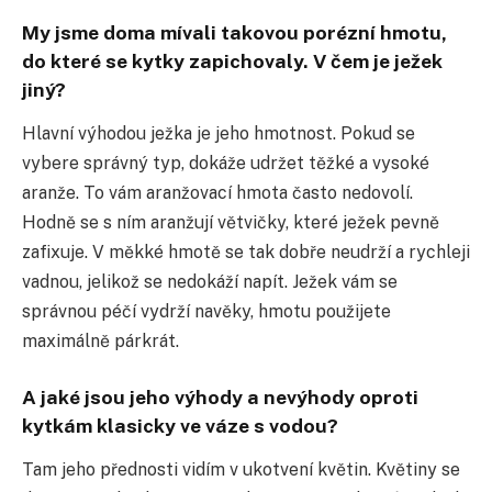
My jsme doma mívali takovou porézní hmotu,
do které se kytky zapichovaly. V čem je ježek
jiný?
Hlavní výhodou ježka je jeho hmotnost. Pokud se
vybere správný typ, dokáže udržet těžké a vysoké
aranže. To vám aranžovací hmota často nedovolí.
Hodně se s ním aranžují větvičky, které ježek pevně
zafixuje. V měkké hmotě se tak dobře neudrží a rychleji
vadnou, jelikož se nedokáží napít. Ježek vám se
správnou péčí vydrží navěky, hmotu použijete
maximálně párkrát.
A jaké jsou jeho výhody a nevýhody oproti
kytkám klasicky ve váze s vodou?
Tam jeho přednosti vidím v ukotvení květin. Květiny se