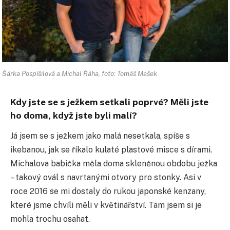
Šárka Pospíšilová a Michal Řáha, foto: Tomáš Mašek
Kdy jste se s ježkem setkali poprvé? Měli jste
ho doma, když jste byli malí?
Já jsem se s ježkem jako malá nesetkala, spíše s
ikebanou, jak se říkalo kulaté plastové misce s dírami.
Michalova babička měla doma skleněnou obdobu ježka
– takový ovál s navrtanými otvory pro stonky. Asi v
roce 2016 se mi dostaly do rukou japonské kenzany,
které jsme chvíli měli v květinářství. Tam jsem si je
mohla trochu osahat.