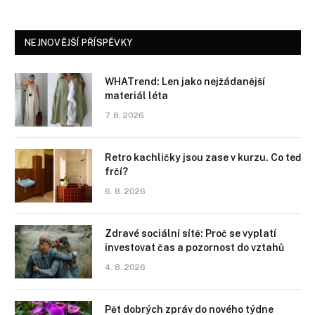
NEJNOVĚJŠÍ PŘÍSPĚVKY
WHATrend: Len jako nejžádanější
materiál léta
7. 8. 2026
Retro kachličky jsou zase v kurzu. Co teď
frčí?
6. 8. 2026
Zdravé sociální sítě: Proč se vyplatí
investovat čas a pozornost do vztahů
4. 8. 2026
Pět dobrých zpráv do nového týdne