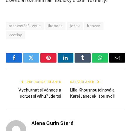
osvětu a rozšíření naší nabídky o další rozměry.
aranžování květin
ikebana
ježek
kenzan
květiny
Facebook
Twitter
Pinterest
LinkedIn
Tumblr
WhatsApp
E-
mail
PŘEDCHOZÍ ČLÁNEK
DALŠÍ ČLÁNEK
Vychutnat si Vánoce a
Lilia Khousnoutdinová a
udržet si váhu? Jde to!
Karel Janeček jsou svoji
Alena Gurin Stará