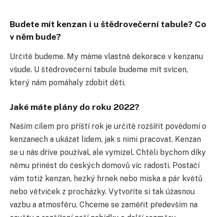
Budete mít kenzan i u štědrovečerní tabule? Co
v něm bude?
Určitě budeme. My máme vlastně dekorace v kenzanu
všude. U štědrovečerní tabule budeme mít svícen,
který nám pomáhaly zdobit děti.
Jaké máte plány do roku 2022?
Naším cílem pro příští rok je určitě rozšířit povědomí o
kenzanech a ukázat lidem, jak s nimi pracovat. Kenzan
se u nás dříve používal, ale vymizel. Chtěli bychom díky
němu přinést do českých domovů víc radosti. Postačí
vám totiž kenzan, hezký hrnek nebo miska a pár květů
nebo větviček z procházky. Vytvoříte si tak úžasnou
vazbu a atmosféru. Chceme se zaměřit především na