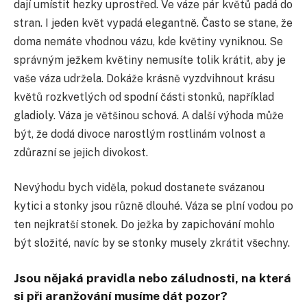
dají umístit hezky uprostřed. Ve váze pár květů padá do
stran. I jeden květ vypadá elegantně. Často se stane, že
doma nemáte vhodnou vázu, kde květiny vyniknou. Se
správným ježkem květiny nemusíte tolik krátit, aby je
vaše váza udržela. Dokáže krásně vyzdvihnout krásu
květů rozkvetlých od spodní části stonků, například
gladioly. Váza je většinou schová. A další výhoda může
být, že dodá divoce narostlým rostlinám volnost a
zdůrazní se jejich divokost.
Nevýhodu bych viděla, pokud dostanete svázanou
kytici a stonky jsou různě dlouhé. Váza se plní vodou po
ten nejkratší stonek. Do ježka by zapichování mohlo
být složité, navíc by se stonky musely zkrátit všechny.
Jsou nějaká pravidla nebo záludnosti, na která
si při aranžování musíme dát pozor?