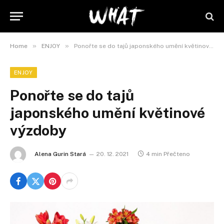
»
»
Home
ENJOY
Ponořte se do tajů japonského umění květinové výzdoby
ENJOY
Ponořte se do tajů
japonského umění květinové
výzdoby
Alena Gurin Stará
20. 12. 2021
4 min Přečteno