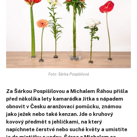
Foto: Šárka Pospíšilová
Za Šárkou Pospíšilovou a Michalem Řáhou přišla
před několika lety kamarádka Jitka s nápadem
obnovit v Česku aranžovací pomůcku, známou
jako ježek nebo také kenzan. Jde o kruhový
kovový předmět s jehličkami, na který
napíchnete čerstvé nebo suché květy a umístíte
je do mističky s vodou. Šárce s Michalem se