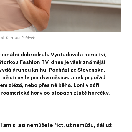
vá, foto: Jan Poláček
esionální dobrodruh. Vystudovala herectví,
átorkou Fashion TV, dnes je však známější
 vydá druhou knihu. Pochází ze Slovenska,
stně strávila jen dva měsíce. Jinak je pořád
em zlézá, nebo přes ně běhá. Loni v září
eroamerické hory po stopách zlaté horečky.
Tam si asi nemůžete říct, už nemůžu, dál už