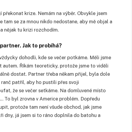
ají překonat krize. Nemám na výběr. Obvykle jsem
e tam se za mnou nikdo nedostane, aby mě objal a
a nějak tu krizi rozchodím.
partner. Jak to probíhá?
 vždycky dohodli, kde se večer potkáme. Měli jsme
 autem. Říkám teoreticky, protože jsme to viděli
eálně dostat. Partner třeba někam přijel, byla dole
anč patřil, aby ho pustili přes svoji
oufat, že se večer setkáme. Na domluvené místo
dlo… To byl zrovna v Americe problém. Dopředu
pit, protože tam není všude obchod, jak jsme
i dny, já jsem si to ráno doplnila do batohu a