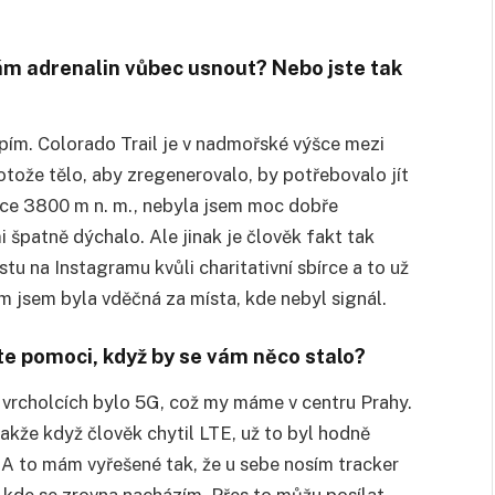
ám adrenalin vůbec usnout? Nebo jste tak
pím. Colorado Trail je v nadmořské výšce mezi
rotože tělo, aby zregenerovalo, by potřebovalo jít
ýšce 3800 m n. m., nebyla jsem moc dobře
i špatně dýchalo. Ale jinak je člověk fakt tak
stu na Instagramu kvůli charitativní sbírce a to už
m jsem byla vděčná za místa, kde nebyl signál.
te pomoci, když by se vám něco stalo?
 vrcholcích bylo 5G, což my máme v centru Prahy.
akže když člověk chytil LTE, už to byl hodně
e. A to mám vyřešené tak, že u sebe nosím tracker
 kde se zrovna nacházím. Přes to můžu posílat