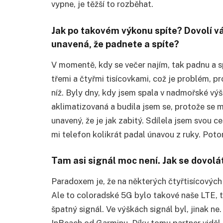
vypne, je těžší to rozběhat.
Jak po takovém výkonu spíte? Dovolí v
unavená, že padnete a spíte?
V momentě, kdy se večer najím, tak padnu a s
třemi a čtyřmi tisícovkami, což je problém, p
níž. Byly dny, kdy jsem spala v nadmořské v
aklimatizovaná a budila jsem se, protože se m
unavený, že je jak zabitý. Sdílela jsem svou ce
mi telefon kolikrát padal únavou z ruky. Poto
Tam asi signál moc není. Jak se dovolá
Paradoxem je, že na některých čtyřtisícových
Ale to coloradské 5G bylo takové naše LTE, t
špatný signál. Ve výškách signál byl, jinak n
InReach od Garminu. Díky tomu partner viděl,