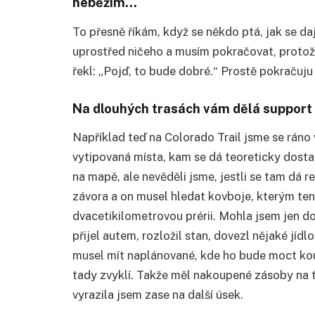
neběžím…
To přesně říkám, když se někdo ptá, jak se d
uprostřed ničeho a musím pokračovat, protož
řekl: „Pojď, to bude dobré.“ Prostě pokračuju 
Na dlouhých trasách vám dělá support 
Například teď na Colorado Trail jsme se ráno
vytipovaná místa, kam se dá teoreticky dostat
na mapě, ale nevěděli jsme, jestli se tam dá r
závora a on musel hledat kovboje, kterým ten r
dvacetikilometrovou prérii. Mohla jsem jen d
přijel autem, rozložil stan, dovezl nějaké jí
musel mít naplánované, kde ho bude moct kou
tady zvyklí. Takže měl nakoupené zásoby na tř
vyrazila jsem zase na další úsek.