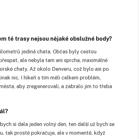
lem té trasy nejsou nějaké obslužné body?
kilometrů jediná chata. Občas byly cestou
 přespat, ale nebyla tam ani sprcha, maximálně
rské chaty. Až okolo Denveru, což bylo asi po
inak nic. I hikeři s tím měli celkem problém,
města, aby zregenerovali, a zabralo jim to třeba
ál?
ych si dala jeden volný den, ten další už bych se
u, tak prostě pokračuje, ale v momentě, když