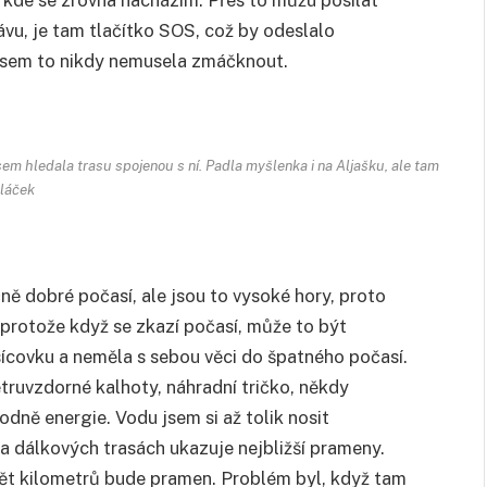
vu, je tam tlačítko SOS, což by odeslalo
jsem to nikdy nemusela zmáčknout.
em hledala trasu spojenou s ní. Padla myšlenka i na Aljašku, ale tam
oláček
ně dobré počasí, ale jsou to vysoké hory, proto
 protože když se zkazí počasí, může to být
sícovku a neměla s sebou věci do špatného počasí.
ruvzdorné kalhoty, náhradní tričko, někdy
odně energie. Vodu jsem si až tolik nosit
na dálkových trasách ukazuje nejbližší prameny.
a pět kilometrů bude pramen. Problém byl, když tam