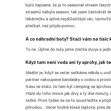
bylo napsané, že je to seasonal stream (sezónn
streamů nebyla season, tak jsem častokrát sk
lékárničku a úplně nejdůležitější věc, termof
přečkat, než přijde pomoc.
A co náhradní boty? Stačí vám na tisíc 
To ne. Úplně do nuly jsme zničila dvoje a jedn
Když tam není voda ani ty sprchy, jak t
Ideální je, když se večer setkáme někde u vod
partner nakoupené bandasky s vodou a prostě 
trasu se stalo, že tam byl camping se sprchou
Háže do toho mince jak divý a ty dvě minuty, 
těžké. První týden se na to soustředíte a přijd
přírodou… Večer hodně klesá teplota, přes den