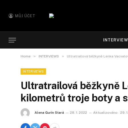
MŮJ ÚČET
INTERVIE
»
»
Home
INTERVIEWS
Ultratrailová běžkyně Lenka Vacvalo
INTERVIEWS
Ultratrailová běžkyně 
kilometrů troje boty a
Alena Gurin Stará
28. 1. 2022
Aktualizováno:
29. 