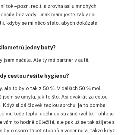
í tok – pozn. red.), a zrovna asi u mnohých
ončila bez vody. Jinak mám ještě základní
ólii, kdyby se mi něco stalo, abych dokázala
kilometrů jedny boty?
y jsem načala. Ale ty má partner v autě.
edy cestou řešíte hygienu?
y, ale to bylo tak z 50 %. V dalších 50 % měl
jsem se umyla, jak to šlo. Asi dvakrát za celou
. Když si dá člověk teplou sprchu, je to bomba.
co mu teče teplá, uběhnou strašně rychle. Tohle je
e vám to hodně důležité, ale pak už se tak sžijete s
 bylo skoro třicet stupňů a večer nula, takže když