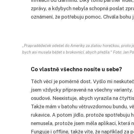
zprávy, a kdybych nebyla schopná poslat zprá
oznámení, že potřebuju pomoc. Chvála bohu 
„Prapradědeček odešel do Ameriky za zlatou horečkou, proto js
bych asi musela běžet s brokovnicí, abych přežila.“ Foto: Jan P
Co vlastně všechno nosíte u sebe?
Těch věcí je poměrně dost. Vyšlo mi neskuteč
jsem vždycky připravená na všechny varianty,
osudové. Neexistuje, abych vyrazila na čtyřti
Takže mám v batohu větruvzdornou bundu, vět
rukavice. A potom jídlo, protože spotřebuju h
nemusela, protože jsem měla aplikaci, která 
Funguje i offline, takže víte, že například z