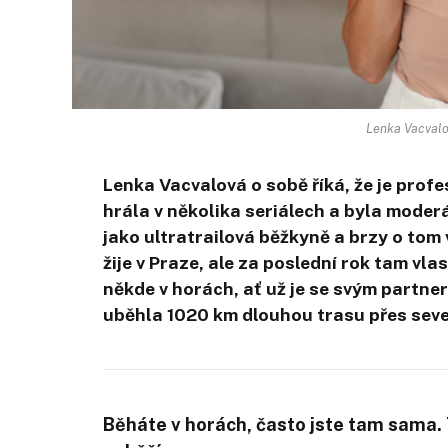
Lenka Vacvalo
Lenka Vacvalová o sobě říká, že je prof
hrála v několika seriálech a byla moder
jako ultratrailová běžkyně a brzy o tom
žije v Praze, ale za poslední rok tam vla
někde v horách, ať už je se svým partner
uběhla 1020 km dlouhou trasu přes sev
Běháte v horách, často jste tam sama. 