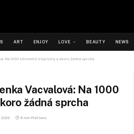
WS
ART
ENJOY
LOVE
BEAUTY
NEWS
vá: Na 1000 kilometrů troje boty a skoro žádná sprcha
Lenka Vacvalová: Na 1000
 skoro žádná sprcha
1. 2022
8 min Přečteno