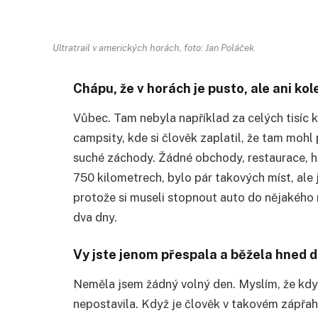
Ultratrail v amerických horách, foto: Jan Poláček
Chápu, že v horách je pusto, ale ani ko
Vůbec. Tam nebyla například za celých tisíc 
campsity, kde si člověk zaplatil, že tam mohl
suché záchody. Žádné obchody, restaurace, ho
750 kilometrech, bylo pár takových míst, ale j
protože si museli stopnout auto do nějakého 
dva dny.
Vy jste jenom přespala a běžela hned d
Neměla jsem žádný volný den. Myslím, že kdyb
nepostavila. Když je člověk v takovém zápřah