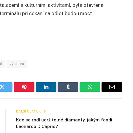
talacemi a kulturními aktivitami, byla otevřena
m terminálu při čekání na odlet budou moct
í
výstava
k
Twitter
Pinterest
LinkedIn
Tumblr
WhatsApp
E-
mail
DALŠÍ ČLÁNEK
Kde se rodí udržitelné diamanty, jakým fandí i
Leonardo DiCaprio?