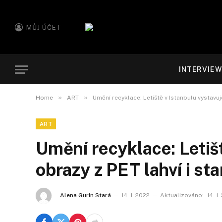
MŮJ ÚČET
INTERVIE
»
»
Home
ART
Umění recyklace: Letiště v Istanbulu vystavu
ART
Umění recyklace: Letiš
obrazy z PET lahví i s
Alena Gurin Stará
14. 1. 2022
Aktualizováno:
14. 1