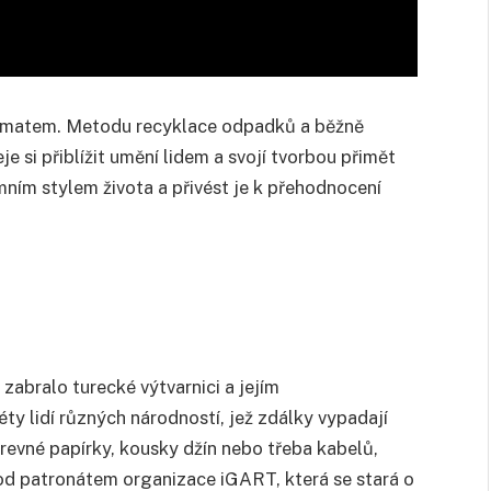
 tématem. Metodu recyklace odpadků a běžně
e si přiblížit umění lidem a svojí tvorbou přimět
mním stylem života a přivést je k přehodnocení
 zabralo turecké výtvarnici a jejím
ty lidí různých národností, jež zdálky vypadají
arevné papírky, kousky džín nebo třeba kabelů,
pod patronátem organizace iGART, která se stará o