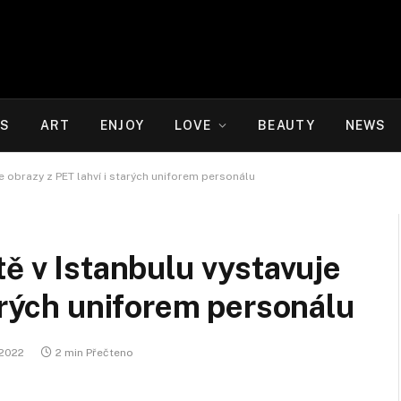
WS
ART
ENJOY
LOVE
BEAUTY
NEWS
je obrazy z PET lahví i starých uniforem personálu
tě v Istanbulu vystavuje
tarých uniforem personálu
. 2022
2 min Přečteno