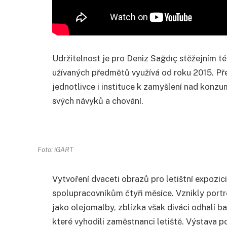
Udržitelnost je pro Deniz Sağdıç stěžejním
užívaných předmětů využívá od roku 2015. Přej
jednotlivce i instituce k zamyšlení nad konzu
svých návyků a chování.
Foto: iGART
Vytvoření dvaceti obrazů pro letištní expozici
spolupracovníkům čtyři měsíce. Vznikly portré
jako olejomalby, zblízka však diváci odhalí b
které vyhodili zaměstnanci letiště. Výstava 