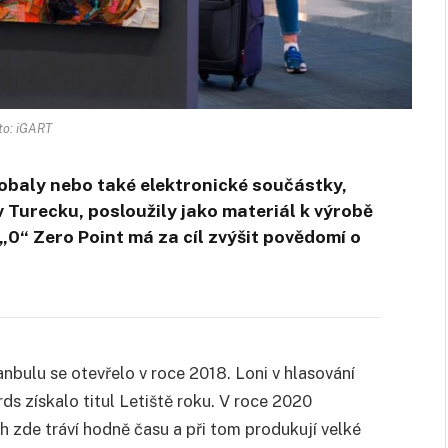
to: iGART
 obaly nebo také elektronické součástky,
 v Turecku, posloužily jako materiál k výrobě
„0“ Zero Point
má za cíl zvýšit povědomí o
anbulu se otevřelo v roce 2018. Loni v hlasování
ds získalo titul Letiště roku. V roce 2020
ch zde tráví hodně času a při tom produkují velké