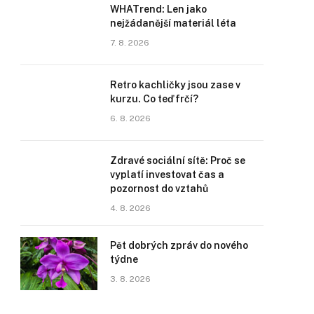
WHATrend: Len jako
nejžádanější materiál léta
7. 8. 2026
Retro kachličky jsou zase v
kurzu. Co teď frčí?
6. 8. 2026
Zdravé sociální sítě: Proč se
vyplatí investovat čas a
pozornost do vztahů
4. 8. 2026
Pět dobrých zpráv do nového
týdne
3. 8. 2026