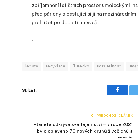
zpříjemnění letištních prostor uměleckými ins
před pár dny a cestující si ji na mezinárodní
prohlížet po dobu tří měsíců.
.
letiště
recyklace
Turecko
udržitelnost
uměn
SDÍLET.
Faceboo
PŘEDCHOZÍ ČLÁNEK
Planeta odkrývá svá tajemství ‒ v roce 2021
bylo objeveno 70 nových druhů živočichů a
rostlin