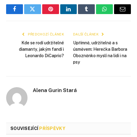
Facebook
Twitter
Pinterest
LinkedIn
Tumblr
WhatsApp
E-
mail
PŘEDCHOZÍ ČLÁNEK
DALŠÍ ČLÁNEK
Kde se rodí udržitelné
Upřímně, udržitelně a s
diamanty, jakým fandí i
úsměvem: Herečka Barbora
Leonardo DiCaprio?
Obozněnko myslí na lidi i na
psy
Alena Gurin Stará
SOUVISEJÍCÍ
PŘÍSPĚVKY