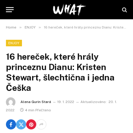
»
»
Home
ENJOY
16 hereček, které hrály princeznu Dianu: Kristen Stewart, šlechtična i jedna Češka
ENJOY
16 hereček, které hrály
princeznu Dianu: Kristen
Stewart, šlechtična i jedna
Češka
Alena Gurin Stará
19. 1. 2022
Aktualizováno:
20. 1.
2022
4 min Přečteno