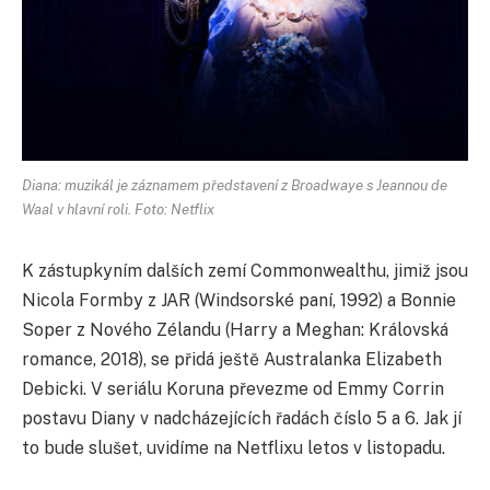
Diana: muzikál je záznamem představení z Broadwaye s Jeannou de
Waal v hlavní roli. Foto: Netflix
K zástupkyním dalších zemí Commonwealthu, jimiž jsou
Nicola Formby z JAR (Windsorské paní, 1992) a Bonnie
Soper z Nového Zélandu (Harry a Meghan: Královská
romance, 2018), se přidá ještě Australanka Elizabeth
Debicki. V seriálu Koruna převezme od Emmy Corrin
postavu Diany v nadcházejících řadách číslo 5 a 6. Jak jí
to bude slušet, uvidíme na Netflixu letos v listopadu.