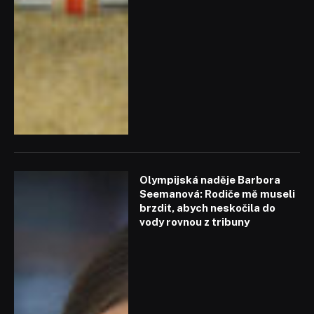
Olympijská naděje Barbora
Seemanová: Rodiče mě museli
brzdit, abych neskočila do
vody rovnou z tribuny