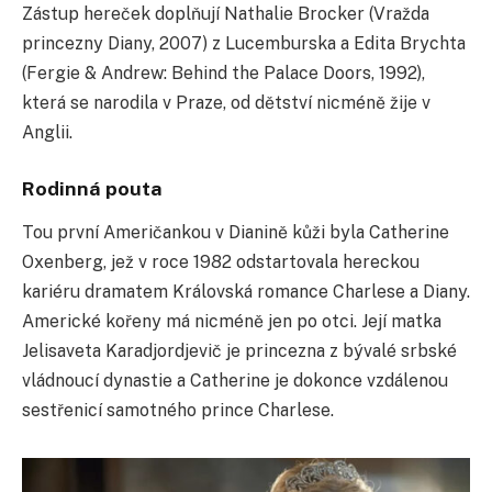
Zástup hereček doplňují Nathalie Brocker (Vražda
princezny Diany, 2007) z Lucemburska a Edita Brychta
(Fergie & Andrew: Behind the Palace Doors, 1992),
která se narodila v Praze, od dětství nicméně žije v
Anglii.
Rodinná pouta
Tou první Američankou v Dianině kůži byla Catherine
Oxenberg, jež v roce 1982 odstartovala hereckou
kariéru dramatem Královská romance Charlese a Diany.
Americké kořeny má nicméně jen po otci. Její matka
Jelisaveta Karadjordjevič je princezna z bývalé srbské
vládnoucí dynastie a Catherine je dokonce vzdálenou
sestřenicí samotného prince Charlese.