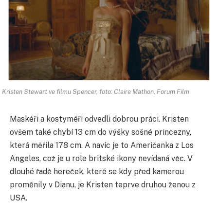
Kristen Stewart ve filmu Spencer, foto: Claire Mathon, Forum Film
Maskéři a kostyméři odvedli dobrou práci. Kristen
ovšem také chybí 13 cm do výšky sošné princezny,
která měřila 178 cm. A navíc je to Američanka z Los
Angeles, což je u role britské ikony nevídaná věc. V
dlouhé řadě hereček, které se kdy před kamerou
proměnily v Dianu, je Kristen teprve druhou ženou z
USA.