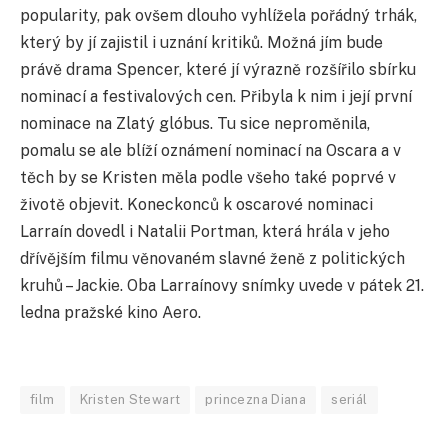
popularity, pak ovšem dlouho vyhlížela pořádný trhák,
který by jí zajistil i uznání kritiků. Možná jím bude
právě drama Spencer, které jí výrazně rozšířilo sbírku
nominací a festivalových cen. Přibyla k nim i její první
nominace na Zlatý glóbus. Tu sice neproměnila,
pomalu se ale blíží oznámení nominací na Oscara a v
těch by se Kristen měla podle všeho také poprvé v
životě objevit. Koneckonců k oscarové nominaci
Larraín dovedl i Natalii Portman, která hrála v jeho
dřívějším filmu věnovaném slavné ženě z politických
kruhů – Jackie. Oba Larraínovy snímky uvede v pátek 21.
ledna pražské kino Aero.
film
Kristen Stewart
princezna Diana
seriál