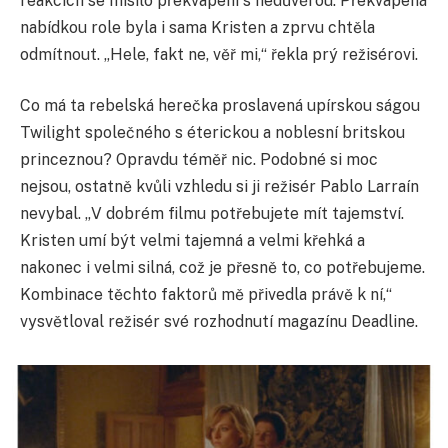
reakcích se mísilo překvapení s nedůvěrou. Překvapená
nabídkou role byla i sama Kristen a zprvu chtěla
odmítnout. „Hele, fakt ne, věř mi,
“
řekla prý režisérovi.
Co má ta rebelská herečka proslavená upírskou ságou
Twilight společného s éterickou a noblesní britskou
princeznou? Opravdu téměř nic. Podobné si moc
nejsou, ostatně kvůli vzhledu si ji režisér Pablo Larraín
nevybal. „V dobrém filmu potřebujete mít tajemství.
Kristen umí
být velmi tajemná a velmi křehká a
nakonec i velmi silná, což je přesně to, co potřebujeme.
Kombinace těchto faktorů mě přivedla právě k ní,
“
vysvětloval režisér své rozhodnutí magazínu
Dea
dline.