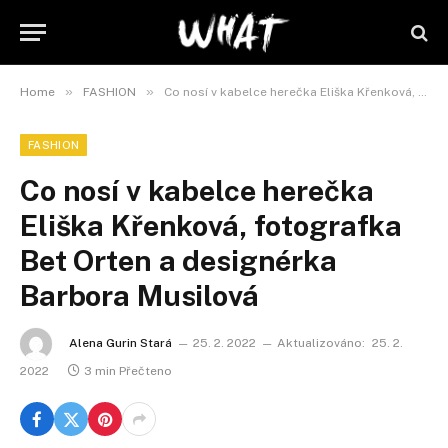
»
»
Home
FASHION
Co nosí v kabelce herečka Eliška Křenková, fotografka Bet Orten a designérka Barbora Musilová
FASHION
Co nosí v kabelce herečka
Eliška Křenková, fotografka
Bet Orten a designérka
Barbora Musilová
Alena Gurin Stará
25. 2. 2022
Aktualizováno:
25. 2.
2022
3 min Přečteno