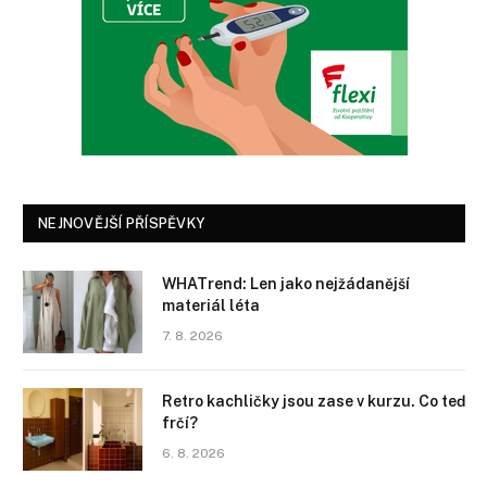
NEJNOVĚJŠÍ PŘÍSPĚVKY
WHATrend: Len jako nejžádanější
materiál léta
7. 8. 2026
Retro kachličky jsou zase v kurzu. Co teď
frčí?
6. 8. 2026