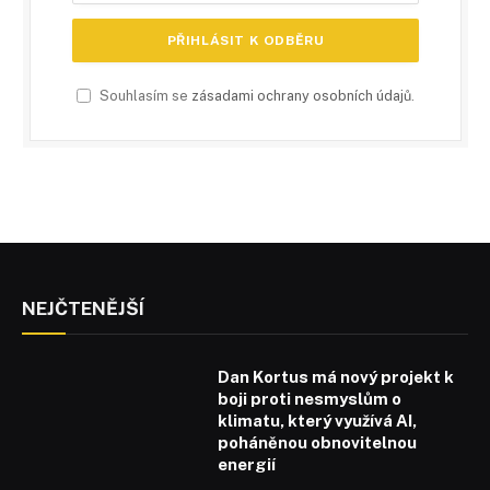
Souhlasím se
zásadami ochrany osobních údajů
.
NEJČTENĚJŠÍ
Dan Kortus má nový projekt k
boji proti nesmyslům o
klimatu, který využívá AI,
poháněnou obnovitelnou
energií