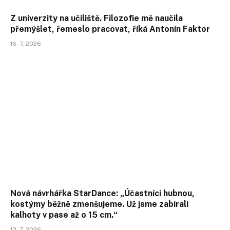
Z univerzity na učiliště. Filozofie mě naučila
přemýšlet, řemeslo pracovat, říká Antonín Faktor
16. 7. 2026
Nová návrhářka StarDance: „Účastníci hubnou,
kostýmy běžně zmenšujeme. Už jsme zabírali
kalhoty v pase až o 15 cm.“
13. 7. 2026