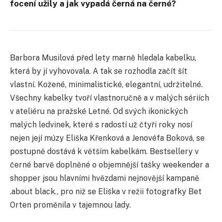
focení užily a jak vypadá černá na černé?
Barbora Musilová před lety marně hledala kabelku,
která by jí vyhovovala. A tak se rozhodla začít šít
vlastní. Kožené, minimalistické, elegantní, udržitelné.
Všechny kabelky tvoří vlastnoručně a v malých sériích
v ateliéru na pražské Letné. Od svých ikonických
malých ledvinek, které s radostí už čtyři roky nosí
nejen její múzy Eliška Křenková a Jenovéfa Boková, se
postupně dostává k větším kabelkám. Bestsellery v
černé barvě doplněné o objemnější tašky weekender a
shopper jsou hlavními hvězdami nejnovější kampaně
.about black., pro niž se Eliška v režii fotografky Bet
Orten proměnila v tajemnou lady.