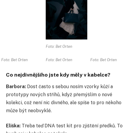
Foto: Bet Orten
Foto: Bet Orten
Foto: Bet Orten
Foto: Bet Orten
Co nejdivnějšího jste kdy měly v kabelce?
Barbora:
Dost často s sebou nosím vzorky kůží a
prototypy nových střihů, když přemýšlím o nové
kolekci, což není nic divného, ale spíše to pro někoho
může být neobvyklé.
Eliška:
Třeba teď DNA test kit pro zjištění předků. To