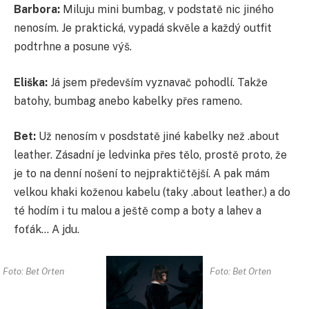
Barbora:
Miluju mini bumbag, v podstatě nic jiného
nenosím. Je praktická, vypadá skvěle a každý outfit
podtrhne a posune výš.
Eliška:
Já jsem především vyznavač pohodlí. Takže
batohy, bumbag anebo kabelky přes rameno.
Bet:
Už nenosím v posdstatě jiné kabelky než .about
leather. Zásadní je ledvinka přes tělo, prostě proto, že
je to na denní nošení to nejpraktičtější. A pak mám
velkou khaki koženou kabelu (taky .about leather.) a do
té hodím i tu malou a ještě comp a boty a lahev a
foťák… A jdu.
Foto: Bet Orten
Foto: Bet Orten