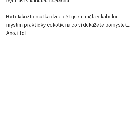
bych asi v kabelce nečekala.
Bet:
Jakožto matka dvou dětí jsem měla v kabelce
myslím prakticky cokoliv, na co si dokážete pomyslet…
Ano, i to!