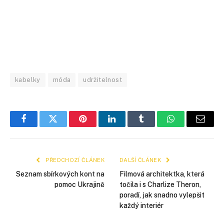
kabelky
móda
udržitelnost
Facebook
Twitter
Pinterest
LinkedIn
Tumblr
WhatsApp
E-
mail
PŘEDCHOZÍ ČLÁNEK
DALŠÍ ČLÁNEK
Seznam sbírkových kont na
Filmová architektka, která
pomoc Ukrajině
točila i s Charlize Theron,
poradí, jak snadno vylepšit
každý interiér