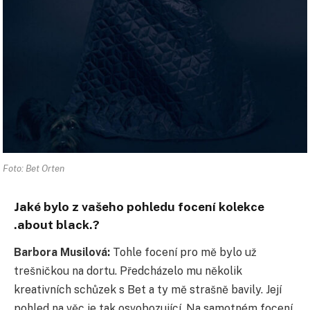
Foto: Bet Orten
Jaké bylo z vašeho pohledu focení kolekce
.about black.?
Barbora Musilová:
Tohle focení pro mě bylo už
trešničkou na dortu. Předcházelo mu několik
kreativních schůzek s Bet a ty mě strašně bavily. Její
pohled na věc je tak osvobozující. Na samotném focení