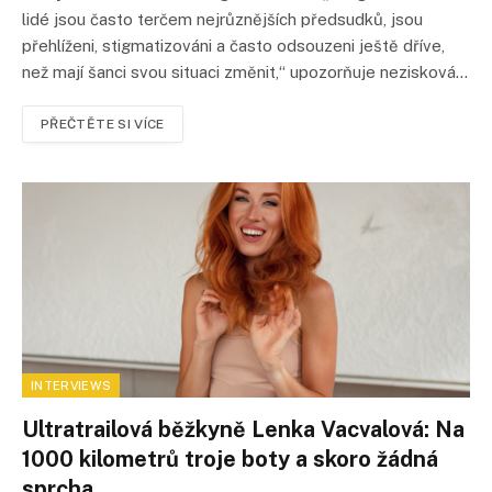
lidé jsou často terčem nejrůznějších předsudků, jsou
přehlíženi, stigmatizováni a často odsouzeni ještě dříve,
než mají šanci svou situaci změnit,“ upozorňuje nezisková…
PŘEČTĚTE SI VÍCE
INTERVIEWS
Ultratrailová běžkyně Lenka Vacvalová: Na
1000 kilometrů troje boty a skoro žádná
sprcha