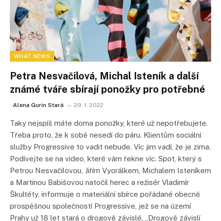
WHAT NEWS
Petra Nesvačilová, Michal Isteník a další
známé tváře sbírají ponožky pro potřebné
Alena Gurin Stará
29. 1. 2022
Taky nejspíš máte doma ponožky, které už nepotřebujete.
Třeba proto, že k sobě nesedí do páru. Klientům sociální
služby Progressive to vadit nebude. Víc jim vadí, že je zima.
Podívejte se na video, které vám řekne víc. Spot, který s
Petrou Nesvačilovou, Jiřím Vyorálkem, Michalem Isteníkem
a Martinou Babišovou natočil herec a režisér Vladimír
Škultéty, informuje o materiální sbírce pořádané obecně
prospěšnou společností Progressive, jež se na území
Prahy už 18 let stará o drogově závislé. „Drogově závislí