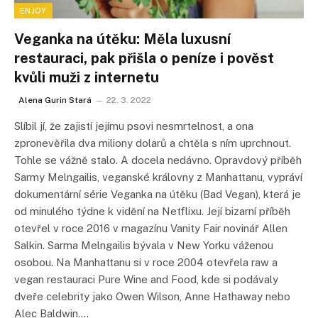
ENJOY
Veganka na útěku: Měla luxusní
restauraci, pak přišla o peníze i pověst
kvůli muži z internetu
Alena Gurin Stará
22. 3. 2022
Slíbil jí, že zajistí jejímu psovi nesmrtelnost, a ona
zpronevěřila dva miliony dolarů a chtěla s ním uprchnout.
Tohle se vážně stalo. A docela nedávno. Opravdový příběh
Sarmy Melngailis, veganské královny z Manhattanu, vypráví
dokumentární série Veganka na útěku (Bad Vegan), která je
od minulého týdne k vidění na Netflixu. Její bizarní příběh
otevřel v roce 2016 v magazínu Vanity Fair novinář Allen
Salkin. Sarma Melngailis bývala v New Yorku váženou
osobou. Na Manhattanu si v roce 2004 otevřela raw a
vegan restauraci Pure Wine and Food, kde si podávaly
dveře celebrity jako Owen Wilson, Anne Hathaway nebo
Alec Baldwin.…