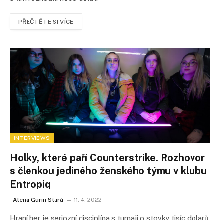
PŘEČTĚTE SI VÍCE
INTERVIEWS
Holky, které paří Counterstrike. Rozhovor
s členkou jediného ženského týmu v klubu
Entropiq
Alena Gurin Stará
11. 4. 2022
Hraní her je seriozní disciplína s turnaji o stovky tisíc dolarů.