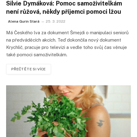
Silvie Dymáková: Pomoc samoživitelkám
není růžová, někdy příjemci pomoci lžou
Alena Gurin Stará
25. 3. 2022
Má Českého lva za dokument Šmejdi o manipulaci seniorů
na předváděcích akcích. Teď dokončila nový dokument
Krychlič, pracuje pro televizi a vedle toho svůj čas věnuje
také pomoci samoživitelkám.
PŘEČTĚTE SI VÍCE