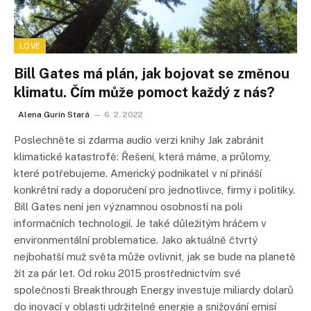
LOVE
Bill Gates má plán, jak bojovat se změnou
klimatu. Čím může pomoct každý z nás?
Alena Gurin Stará
6. 2. 2022
Poslechněte si zdarma audio verzi knihy Jak zabránit
klimatické katastrofě: Řešení, která máme, a průlomy,
které potřebujeme. Americký podnikatel v ní přináší
konkrétní rady a doporučení pro jednotlivce, firmy i politiky.
Bill Gates není jen významnou osobností na poli
informačních technologií. Je také důležitým hráčem v
environmentální problematice. Jako aktuálně čtvrtý
nejbohatší muž světa může ovlivnit, jak se bude na planetě
žít za pár let. Od roku 2015 prostřednictvím své
společnosti Breakthrough Energy investuje miliardy dolarů
do inovací v oblasti udržitelné energie a snižování emisí