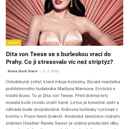
ENJOY
Dita von Teese se s burleskou vrací do
Prahy. Co ji stresovalo víc než striptýz?
Alena Gurin Stará
2. 3. 2022
Ochránkyně zvířat, která miluje kožešiny. Bývalá manželka
problémového hudebníka Marilyna Mansona. Erotická a
módní ikona. To je Dita von Teese. Před dvěma lety
musela kvůli covidu zrušit turné. Letos je konečně zpět a
náhrada bude dvojnásobná. Královna burlesky vystoupí v
květnu v Praze hned dvakrát. Americká tanečnice rodným
jménem Heather Renée Sweet je známá především díky