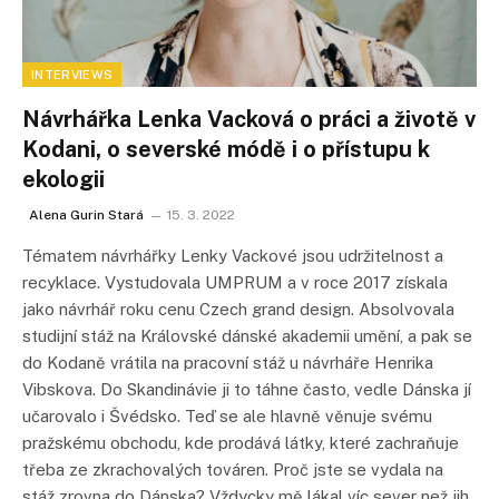
INTERVIEWS
Návrhářka Lenka Vacková o práci a životě v
Kodani, o severské módě i o přístupu k
ekologii
Alena Gurin Stará
15. 3. 2022
Tématem návrhářky Lenky Vackové jsou udržitelnost a
recyklace. Vystudovala UMPRUM a v roce 2017 získala
jako návrhář roku cenu Czech grand design. Absolvovala
studijní stáž na Královské dánské akademii umění, a pak se
do Kodaně vrátila na pracovní stáž u návrháře Henrika
Vibskova. Do Skandinávie ji to táhne často, vedle Dánska jí
učarovalo i Švédsko. Teď se ale hlavně věnuje svému
pražskému obchodu, kde prodává látky, které zachraňuje
třeba ze zkrachovalých továren. Proč jste se vydala na
stáž zrovna do Dánska? Vždycky mě lákal víc sever než jih,