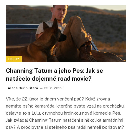
ENJOY
Channing Tatum a jeho Pes: Jak se
natáčelo dojemné road movie?
Alena Gurin Stará
22. 2. 2022
Víte, že 22. únor je dnem venčení psů? Když zrovna
nemáte psího kamaráda, kterého byste vzali na procházku,
oslavte to s Lulu, čtyřnohou hrdinkou nové komedie Pes.
Jak zvládal Channing Tatum natáčení s několika armádními
psy? A proč byste si stejného psa radši neměli pořizovat?