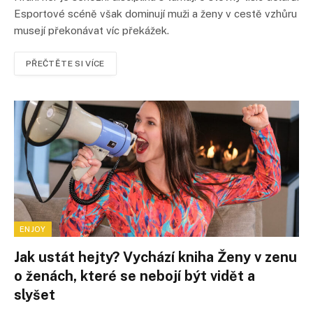
Esportové scéně však dominují muži a ženy v cestě vzhůru
musejí překonávat víc překážek.
PŘEČTĚTE SI VÍCE
ENJOY
Jak ustát hejty? Vychází kniha Ženy v zenu
o ženách, které se nebojí být vidět a
slyšet