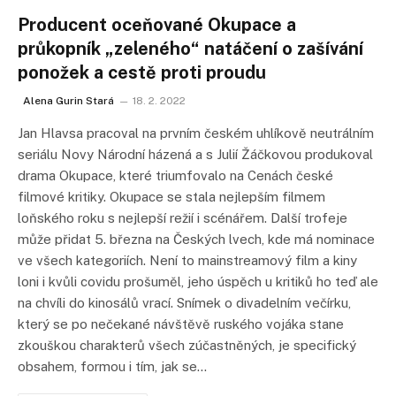
Producent oceňované Okupace a
průkopník „zeleného“ natáčení o zašívání
ponožek a cestě proti proudu
Alena Gurin Stará
18. 2. 2022
Jan Hlavsa pracoval na prvním českém uhlíkově neutrálním
seriálu Novy Národní házená a s Julií Žáčkovou produkoval
drama Okupace, které triumfovalo na Cenách české
filmové kritiky. Okupace se stala nejlepším filmem
loňského roku s nejlepší režií i scénářem. Další trofeje
může přidat 5. března na Českých lvech, kde má nominace
ve všech kategoriích. Není to mainstreamový film a kiny
loni i kvůli covidu prošuměl, jeho úspěch u kritiků ho teď ale
na chvíli do kinosálů vrací. Snímek o divadelním večírku,
který se po nečekané návštěvě ruského vojáka stane
zkouškou charakterů všech zúčastněných, je specifický
obsahem, formou i tím, jak se…