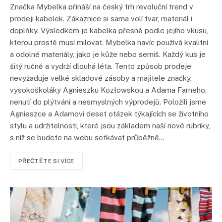
Značka Mybelka přináší na český trh revoluční trend v
prodeji kabelek. Zákaznice si sama volí tvar, materiál i
doplňky. Výsledkem je kabelka přesně podle jejího vkusu,
kterou prostě musí milovat. Mybelka navíc používá kvalitní
a odolné materiály, jako je kůže nebo semiš. Každý kus je
šitý ručně a vydrží dlouhá léta. Tento způsob prodeje
nevyžaduje velké skladové zásoby a majitele značky,
vysokoškoláky Agnieszku Kozłowskou a Adama Farneho,
nenutí do plýtvání a nesmyslných výprodejů. Položili jsme
Agnieszce a Adamovi deset otázek týkajících se životního
stylu a udržitelnosti, které jsou základem naší nové rubriky,
s níž se budete na webu setkávat průběžně…
PŘEČTĚTE SI VÍCE