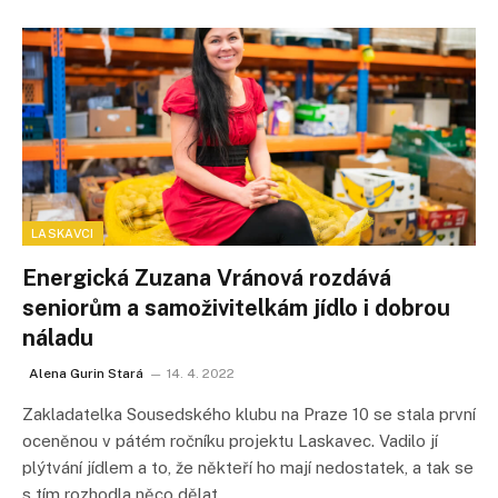
LASKAVCI
Energická Zuzana Vránová rozdává
seniorům a samoživitelkám jídlo i dobrou
náladu
Alena Gurin Stará
14. 4. 2022
Zakladatelka Sousedského klubu na Praze 10 se stala první
oceněnou v pátém ročníku projektu Laskavec. Vadilo jí
plýtvání jídlem a to, že někteří ho mají nedostatek, a tak se
s tím rozhodla něco dělat.