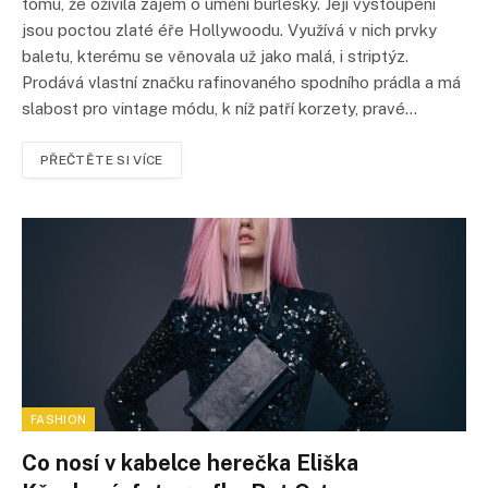
tomu, že oživila zájem o umění burlesky. Její vystoupení
jsou poctou zlaté éře Hollywoodu. Využívá v nich prvky
baletu, kterému se věnovala už jako malá, i striptýz.
Prodává vlastní značku rafinovaného spodního prádla a má
slabost pro vintage módu, k níž patří korzety, pravé…
PŘEČTĚTE SI VÍCE
FASHION
Co nosí v kabelce herečka Eliška