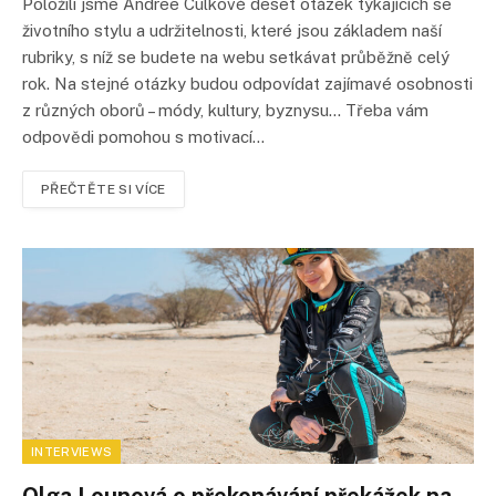
Položili jsme Andree Culkové deset otázek týkajících se
životního stylu a udržitelnosti, které jsou základem naší
rubriky, s níž se budete na webu setkávat průběžně celý
rok. Na stejné otázky budou odpovídat zajímavé osobnosti
z různých oborů – módy, kultury, byznysu… Třeba vám
odpovědi pomohou s motivací…
PŘEČTĚTE SI VÍCE
INTERVIEWS