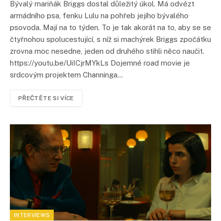
Bývalý mariňák Briggs dostal důležitý úkol. Má odvézt
armádního psa, fenku Lulu na pohřeb jejího bývalého
psovoda. Mají na to týden. To je tak akorát na to, aby se se
čtyřnohou spolucestující, s níž si machýrek Briggs zpočátku
zrovna moc nesedne, jeden od druhého stihli něco naučit.
https://youtu.be/UiICjrMYkLs Dojemné road movie je
srdcovým projektem Channinga…
PŘEČTĚTE SI VÍCE
INTERVIEWS