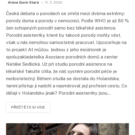
Alena Gurin Stará
11. 3. 2022
Česká debata o porodech se zmítá mezi dvěma extrémy:
porody doma a porody v nemocnici. Podle WHO je až 80 %
žen schopných porodit samo bez lékařské asistence.
Porodní asistentky, které by takové porody mohly vést,
však u nás nemohou samostatně pracovat. Upozorňuje na
to projekt Ať můžou. Jednou z jeho iniciátorek je
spoluzakladatelka Asociace porodních domů a center
Natálie Sedlická. Už při studiu porodní asistence na
lékařské fakultě cítila, že náš systém porodní péče je
nedostatečný. Během studia se dostala do Holandska,
tamní přístup ji nadchl a nasměroval její profesní cestu. Co
dělají v Holandsku jinak? Porodní asistentky jsou…
PŘEČTĚTE SI VÍCE