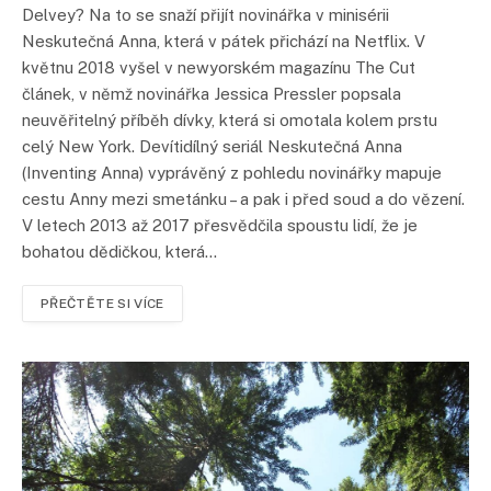
Delvey? Na to se snaží přijít novinářka v minisérii
Neskutečná Anna, která v pátek přichází na Netflix. V
květnu 2018 vyšel v newyorském magazínu The Cut
článek, v němž novinářka Jessica Pressler popsala
neuvěřitelný příběh dívky, která si omotala kolem prstu
celý New York. Devítidílný seriál Neskutečná Anna
(Inventing Anna) vyprávěný z pohledu novinářky mapuje
cestu Anny mezi smetánku – a pak i před soud a do vězení.
V letech 2013 až 2017 přesvědčila spoustu lidí, že je
bohatou dědičkou, která…
PŘEČTĚTE SI VÍCE