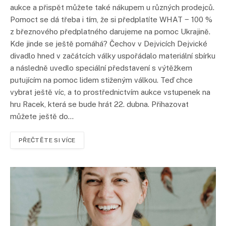
aukce a přispět můžete také nákupem u různých prodejců.
Pomoct se dá třeba i tím, že si předplatíte WHAT ‒ 100 %
z březnového předplatného darujeme na pomoc Ukrajině.
Kde jinde se ještě pomáhá? Čechov v Dejvicích Dejvické
divadlo hned v začátcích války uspořádalo materiální sbírku
a následně uvedlo speciální představení s výtěžkem
putujícím na pomoc lidem stiženým válkou. Teď chce
vybrat ještě víc, a to prostřednictvím aukce vstupenek na
hru Racek, která se bude hrát 22. dubna. Přihazovat
můžete ještě do…
PŘEČTĚTE SI VÍCE