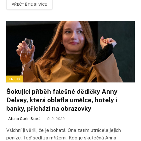
PŘEČTĚTE SI VÍCE
ENJOY
Šokující příběh falešné dědičky Anny
Delvey, která oblafla umělce, hotely i
banky, přichází na obrazovky
Alena Gurin Stará
9. 2. 2022
Všichní jí věřili, že je bohatá. Ona zatím utrácela jejich
peníze. Teď sedí za mřížemi. Kdo je skutečná Anna