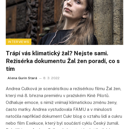
INTERVIEWS
Trápí vás klimatický žal? Nejste sami.
Režisérka dokumentu Žal žen poradí, co s
tím
Alena Gurin Stará
8. 3. 2022
Andrea Culková je scenáristkou a režisérkou filmu Žal žen,
který má 8. března premiéru v pražském Kině Pilotů.
Odhaluje emoce, s nimiž vnímají klimatickou změnu ženy,
často matky. Andrea vystudovala FAMU a v minulosti
natočila například dokument Cukr blog o vztahu lidí a cukru
nebo film Exekuce, který byl součástí cyklu Český žurnál.