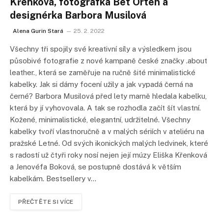
Křenková, fotografka Bet Orten a
designérka Barbora Musilová
Alena Gurin Stará
25. 2. 2022
Všechny tři spojily své kreativní síly a výsledkem jsou
působivé fotografie z nové kampaně české značky .about
leather., která se zaměřuje na ručně šité minimalistické
kabelky. Jak si dámy focení užily a jak vypadá černá na
černé? Barbora Musilová před lety marně hledala kabelku,
která by jí vyhovovala. A tak se rozhodla začít šít vlastní.
Kožené, minimalistické, elegantní, udržitelné. Všechny
kabelky tvoří vlastnoručně a v malých sériích v ateliéru na
pražské Letné. Od svých ikonických malých ledvinek, které
s radostí už čtyři roky nosí nejen její múzy Eliška Křenková
a Jenovéfa Boková, se postupně dostává k větším
kabelkám. Bestsellery v…
PŘEČTĚTE SI VÍCE