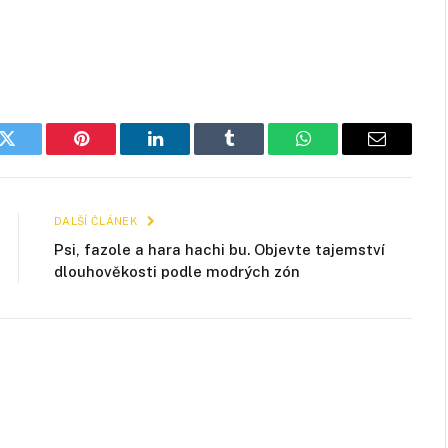
k
Twitter
Pinterest
LinkedIn
Tumblr
WhatsApp
E-
mail
DALŠÍ ČLÁNEK
Psi, fazole a hara hachi bu. Objevte tajemství
dlouhověkosti podle modrých zón