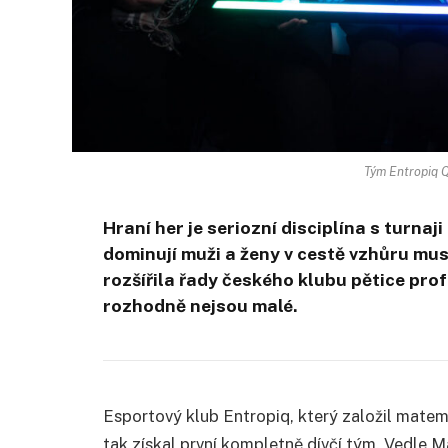
Tým Entropiq Q
Hraní her je seriozní disciplína s turnaj
dominují muži a ženy v cestě vzhůru mus
rozšířila řady českého klubu pětice prof
rozhodně nejsou malé.
Esportový klub Entropiq, který založil matem
tak získal první kompletně dívčí tým. Vedle Ma