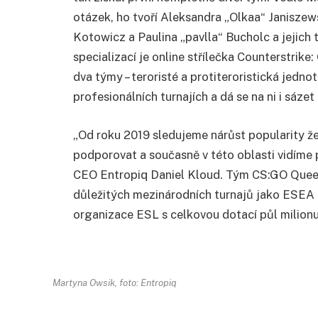
otázek, ho tvoří Aleksandra „Olkaa“ Janiszews
Kotowicz a Paulina „pavlla“ Bucholc a jejich 
specializací je online střílečka Counterstrike
dva týmy – teroristé a protiteroristická jedno
profesionálních turnajích a dá se na ni i sáze
„
Od roku 2019 sledujeme nárůst popularity 
podporovat a souč
asně v této oblasti vidíme
CEO Entropiq Daniel Kloud. Tým CS:GO Queens
důležitých mezinárodních turnajů jako ESEA
organizace ESL s celkovou dotací půl milionu
Martyna Owsik, foto: Entropiq