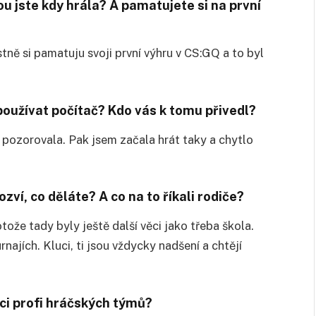
ou jste kdy hrála? A pamatujete si na první
tně si pamatuju svoji první výhru v CS:GQ a to byl
 používat počítač? Kdo vás k tomu přivedl?
je pozorovala. Pak jsem začala hrát taky a chytlo
ozví, co děláte? A co na to říkali rodiče?
ože tady byly ještě další věci jako třeba škola.
najích. Kluci, ti jsou vždycky nadšení a chtějí
nci profi hráčských týmů?