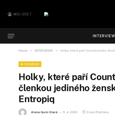
MŮJ ÚČET
INTERVIE
»
»
Home
INTERVIEWS
Holky, které paří Counterstrike. Ro
INTERVIEWS
Holky, které paří Count
členkou jediného žens
Entropiq
Alena Gurin Stará
11. 4. 2022
3 min Přečteno