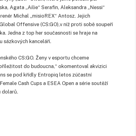
ka, Agata „Ailie“ Serafin, Aleksandra „Nessi“
trenér Michal „misioREX“ Antosz. Jejich
: Global Offensive (CS:GO),v níž proti sobě soupeří
tka. Jedna z top her současnosti se hraje na
t u sázkových kanceláří.
ženského CS:GO. Ženy v esportu chceme
 příležitost do budoucna,“ okomentoval akvizici
 se pod křídly Entropiq letos zúčastní
 Female Cash Cups a ESEA Open a série soutěží
 dolarů.