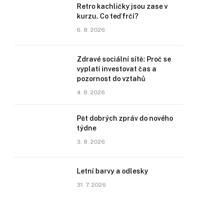
Retro kachličky jsou zase v
kurzu. Co teď frčí?
6. 8. 2026
Zdravé sociální sítě: Proč se
vyplatí investovat čas a
pozornost do vztahů
4. 8. 2026
Pět dobrých zpráv do nového
týdne
3. 8. 2026
Letní barvy a odlesky
31. 7. 2026