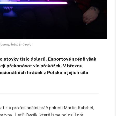
ueens, foto: Entropiq
i o stovky tisíc dolarů. Esportové scéně však
ejí překonávat víc překážek. V březnu
esionálních hráček z Polska a jejich cíle
atik a profesionální hráč pokeru Martin Kabrhel,
rtyny „Leti“ Owsik, které jsme položili pár