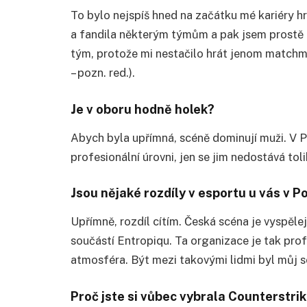
To bylo nejspíš hned na začátku mé kariéry h
a fandila některým týmům a pak jsem prostě z
tým, protože mi nestačilo hrát jenom matchmak
– pozn. red.).
Je v oboru hodně holek?
Abych byla upřímná, scéně dominují muži. V Po
profesionální úrovni, jen se jim nedostává tol
Jsou nějaké rozdíly v esportu u vás v P
Upřímně, rozdíl cítím. Česká scéna je vyspěle
součástí Entropiqu. Ta organizace je tak profes
atmosféra. Být mezi takovými lidmi byl můj s
Proč jste si vůbec vybrala Counterstri