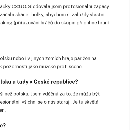
ráčky CS:GO. Sledovala jsem profesionální zápasy
ačala shánět holky, abychom si založily vlastní
ing (přiřazování hráčů do skupin při online hraní
lsku nebo i v jiných zemích hraje pár žen na
ik pozornosti jako mužské profi scéně.
olsku a tady v České republice?
jší než polská. Jsem vděčná za to, že můžu být
ionální, všichni se o nás starají. Je tu skvělá
en.
ke?