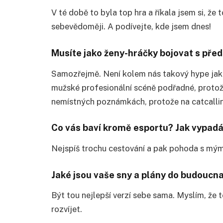
V té době to byla top hra a říkala jsem si, že 
sebevědoměji. A podívejte, kde jsem dnes!
Musíte jako ženy-hráčky bojovat s pře
Samozřejmě. Není kolem nás takový hype jako 
mužské profesionální scéně podřadné, protože 
nemístných poznámkách, protože na catcallin
Co vás baví kromě esportu? Jak vypadá 
Nejspíš trochu cestování a pak pohoda s mý
Jaké jsou vaše sny a plány do budoucn
Být tou nejlepší verzí sebe sama. Myslím, že 
rozvíjet.