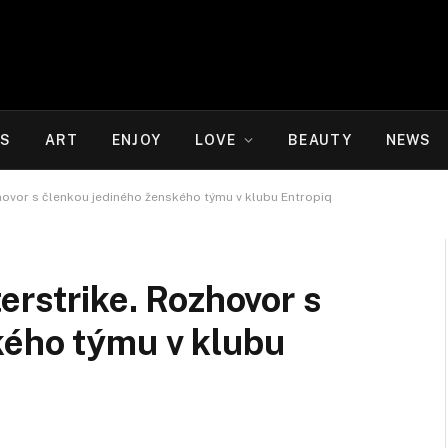
WS
ART
ENJOY
LOVE
BEAUTY
NEWS
zhovor s členkou jediného ženského týmu v klubu Entropiq
erstrike. Rozhovor s
kého týmu v klubu