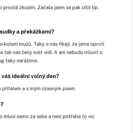
to prostě zkusím. Začala jsem se pak cítit líp,
dsudky a překážkami?
kolem mužů. Taky o nás říkají, že jsme oproti
tak nás ženy svět vidí. A ani nebudu mluvit o
g taky narážíme.
váš ideální volný den?
m přítelem a s mým úžasným psem.
a?
to mluví samo za sebe a není potřeba to víc