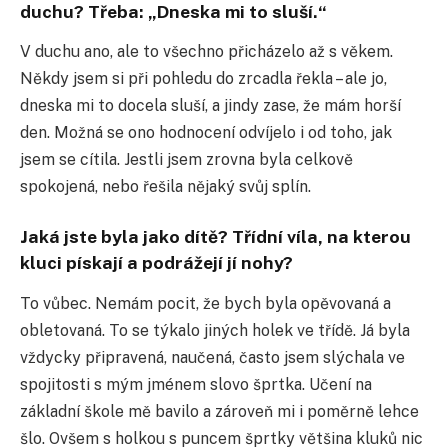
duchu? Třeba: „Dneska mi to sluší.“
V duchu ano, ale to všechno přicházelo až s věkem.
Někdy jsem si při pohledu do zrcadla řekla – ale jo,
dneska mi to docela sluší, a jindy zase, že mám horší
den. Možná se ono hodnocení odvíjelo i od toho, jak
jsem se cítila. Jestli jsem zrovna byla celkově
spokojená, nebo řešila nějaký svůj splín.
Jaká jste byla jako dítě? Třídní víla, na kterou
kluci pískají a podrážejí jí nohy?
To vůbec. Nemám pocit, že bych byla opěvovaná a
obletovaná. To se týkalo jiných holek ve třídě. Já byla
vždycky připravená, naučená, často jsem slýchala ve
spojitosti s mým jménem slovo šprtka. Učení na
základní škole mě bavilo a zároveň mi i poměrně lehce
šlo. Ovšem s holkou s puncem šprtky většina kluků nic