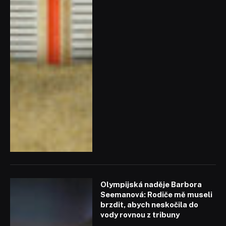
Olympijská naděje Barbora
Seemanová: Rodiče mě museli
brzdit, abych neskočila do
vody rovnou z tribuny