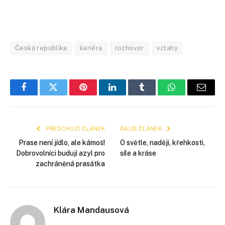
Česká republika
kariéra
rozhovor
vztahy
Facebook
Twitter
Pinterest
LinkedIn
Tumblr
WhatsApp
E-
mail
PŘEDCHOZÍ ČLÁNEK
DALŠÍ ČLÁNEK
Prase není jídlo, ale kámoš!
O světle, naději, křehkosti,
Dobrovolníci budují azyl pro
síle a kráse
zachráněná prasátka
Klára Mandausová