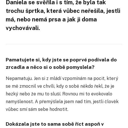
Daniela se svěřila i s tím, že byla tak
trochu šprtka, která vůbec neřešila, jestli
má, nebo nemá prsa a jak ji doma
vychovávali.
Pamatujete si, kdy jste se poprvé podívala do
zrcadla a něco si o sobě pomyslela?
Nepamatuju. Jen si z mládí vzpomínám na pocit, který
se mě zmocnil ve chvíli, kdy o sobě někdo řekl, že je
hezký nebo že mu to sluší. Rovnou mi to evokovalo
namyšlenost. A přemýšlela jsem nad tím, jestli člověk
vůbec smí sám sebe hodnotit.
Dokázala jste to sama sobě říct aspoň v