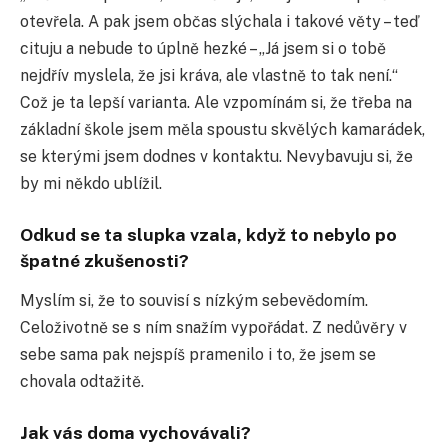
otevřela. A pak jsem občas slýchala i takové věty – teď
cituju a nebude to úplně hezké – „Já jsem si o tobě
nejdřív myslela, že jsi kráva, ale vlastně to tak není.“
Což je ta lepší varianta. Ale vzpomínám si, že třeba na
základní škole jsem měla spoustu skvělých kamarádek,
se kterými jsem dodnes v kontaktu. Nevybavuju si, že
by mi někdo ublížil.
Odkud se ta slupka vzala, když to nebylo po
špatné zkušenosti?
Myslím si, že to souvisí s nízkým sebevědomím.
Celoživotně se s ním snažím vypořádat. Z nedůvěry v
sebe sama pak nejspíš pramenilo i to, že jsem se
chovala odtažitě.
Jak vás doma vychovávali?