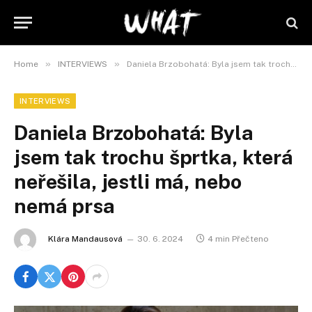
»
»
Home
INTERVIEWS
Daniela Brzobohatá: Byla jsem tak trochu šprtka, která neřešila, jestli má, nebo nemá prsa
INTERVIEWS
Daniela Brzobohatá: Byla
jsem tak trochu šprtka, která
neřešila, jestli má, nebo
nemá prsa
Klára Mandausová
30. 6. 2024
4 min Přečteno