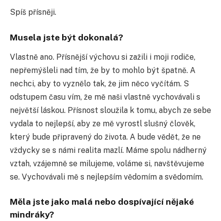
Spíš přísněji.
Musela jste být dokonalá?
Vlastně ano. Přísnější výchovu si zažili i moji rodiče,
nepřemýšleli nad tím, že by to mohlo být špatně. A
nechci, aby to vyznělo tak, že jim něco vyčítám. S
odstupem času vím, že mě naši vlastně vychovávali s
největší láskou. Přísnost sloužila k tomu, abych ze sebe
vydala to nejlepší, aby ze mě vyrostl slušný člověk,
který bude připravený do života. A bude vědět, že ne
vždycky se s námi realita mazlí. Máme spolu nádherný
vztah, vzájemně se milujeme, voláme si, navštěvujeme
se. Vychovávali mě s nejlepším vědomím a svědomím.
Měla jste jako malá nebo dospívající nějaké
mindráky?