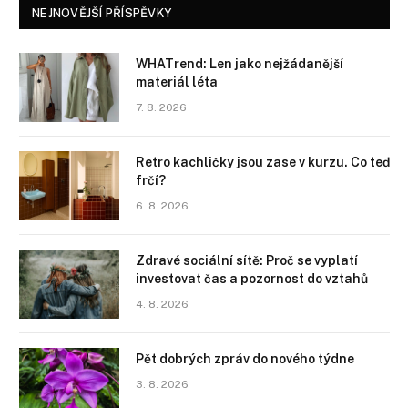
NEJNOVĚJŠÍ PŘÍSPĚVKY
WHATrend: Len jako nejžádanější
materiál léta
7. 8. 2026
Retro kachličky jsou zase v kurzu. Co teď
frčí?
6. 8. 2026
Zdravé sociální sítě: Proč se vyplatí
investovat čas a pozornost do vztahů
4. 8. 2026
Pět dobrých zpráv do nového týdne
3. 8. 2026