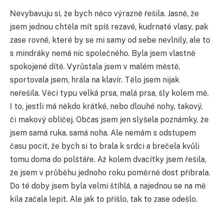
Nevybavuju si, že bych něco výrazně řešila. Jasně, že
jsem jednou chtěla mít spíš rezavé, kudrnaté vlasy, pak
zase rovné, které by se mi samy od sebe nevlnily, ale to
s mindráky nemá nic společného. Byla jsem vlastně
spokojené dítě. Vyrůstala jsem v malém městě,
sportovala jsem, hrála na klavír. Tělo jsem nijak
neřešila. Věci typu velká prsa, malá prsa, šly kolem mě.
I to, jestli má někdo krátké, nebo dlouhé nohy, takový,
či makový obličej. Občas jsem jen slyšela poznámky, že
jsem samá ruka, samá noha. Ale nemám s odstupem
času pocit, že bych si to brala k srdci a brečela kvůli
tomu doma do polštáře. Až kolem dvacítky jsem řešila,
že jsem v průběhu jednoho roku poměrně dost přibrala.
Do té doby jsem byla velmi štíhlá, a najednou se na mě
kila začala lepit. Ale jak to přišlo, tak to zase odešlo.