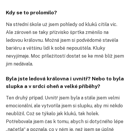
Kdy se to prolomilo?
Na střední škole už jsem pohledy od kluků cítila víc.
Ale zároveň se taky přízvisko šprtka změnilo na
ledovou královnu. Možná jsem si podvědomě stavěla
bariéru a většinu lidí k sobě nepouštěla. Kluky
nevyjímaje. Moc příležitostí dostat se ke mně blíž jsem
jim nedávala.
Byla jste ledová královna i uvnitř? Nebo to byla
slupka a v srdci oheň a velké příběhy?
Ten druhý případ. Uvnitř jsem byla a stále jsem velmi
emocionální, ale vytvořila jsem si slupku, aby mi někdo
neublížil. Což se týkalo jak kluků, tak holek.
Potřebovala jsem čas k tomu, abych si dotyčného lépe
„načetla“ a poznala, co v něm je, než jsem se úplně