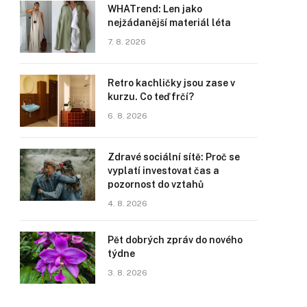
WHATrend: Len jako
nejžádanější materiál léta
7. 8. 2026
Retro kachličky jsou zase v
kurzu. Co teď frčí?
6. 8. 2026
Zdravé sociální sítě: Proč se
vyplatí investovat čas a
pozornost do vztahů
4. 8. 2026
Pět dobrých zpráv do nového
týdne
3. 8. 2026