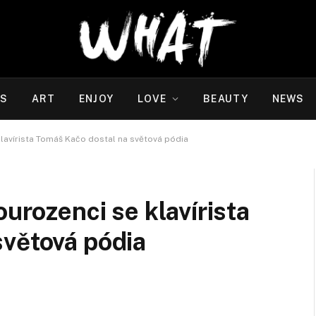
WS
ART
ENJOY
LOVE
BEAUTY
NEWS
klavírista Tomáš Kačo dostal na světová pódia
ourozenci se klavírista
světová pódia