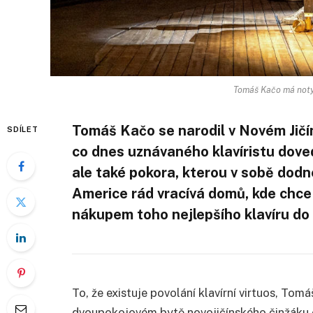
Tomáš Kačo má noty 
Tomáš Kačo se narodil v Novém Jičín
SDÍLET
co dnes uznávaného klavíristu doved
ale také pokora, kterou v sobě dod
Americe rád vracívá domů, kde chce
nákupem toho nejlepšího klavíru do
To, že existuje povolání klavírní virtuos, Tom
dvoupokojovém bytě novojičínského činžáku 