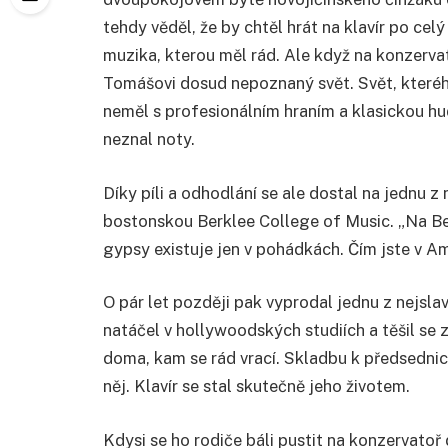
tehdy věděl, že by chtěl hrát na klavír po ce
muzika, kterou měl rád. Ale když na konzervat
Tomášovi dosud nepoznaný svět. Svět, kterého
neměl s profesionálním hraním a klasickou hu
neznal noty.
Díky píli a odhodlání se ale dostal na jednu z
bostonskou Berklee College of Music. „Na Berk
gypsy existuje jen v pohádkách. Čím jste v Ame
O pár let později pak vyprodal jednu z nejslav
natáčel v hollywoodských studiích a těšil se 
doma, kam se rád vrací. Skladbu k předsednic
něj. Klavír se stal skutečně jeho životem.
Kdysi se ho rodiče báli pustit na konzervatoř