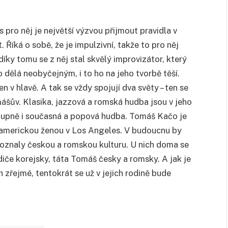
 pro něj je největší výzvou přijmout pravidla v
 Říká o sobě, že je impulzivní, takže to pro něj
íky tomu se z něj stal skvělý improvizátor, který
o dělá neobyčejným, i to ho na jeho tvorbě těší.
 v hlavě. A tak se vždy spojují dva světy – ten se
mášův. Klasika, jazzová a romská hudba jsou v jeho
ostupně i současná a popová hudba. Tomáš Kačo je
u americkou ženou v Los Angeles. V budoucnu by
 poznaly českou a romskou kulturu. U nich doma se
iče korejsky, táta Tomáš česky a romsky. A jak je
h zřejmé, tentokrát se už v jejich rodině bude