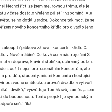
 ne! Nechci říct, že jsem měl rovnou trému, ale je
tu v čase dostalo vřelého přijetí,“ vzpomíná. Ale
 světa, se ho dotkl u srdce. Dokonce tak moc, že se
řízení nového koncertního křídla pro divadlo jeho
1
zakoupit špičkové zánovní koncertní křídlo C.
o v Novém Jičíně. Celková cena nástroje činí 3
uta i doprava, klavírní stolička, ochranný potah,
bude sloužit nejen profesionálním koncertům, ale
m pro děti, studenty, místní komunitu i hostující
avír pozvedne uměleckou úroveň divadla a vytvoří
íků i diváků,“ vysvětluje Tomáš svůj záměr. „Jsem
ticí do budoucnosti. Tento projekt je symbolickým
dpoře snů,“ říká.