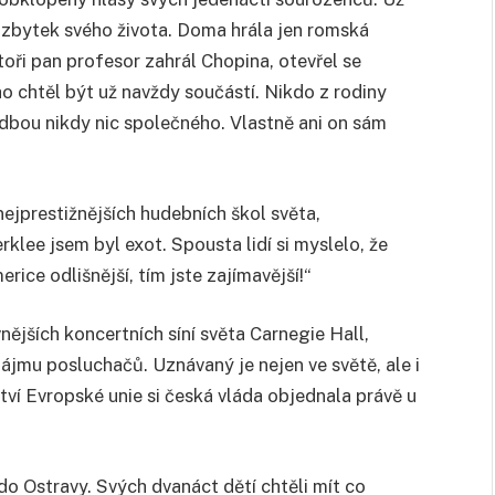
lý zbytek svého života. Doma hrála jen romská
oři pan profesor zahrál Chopina, otevřel se
 chtěl být už navždy součástí. Nikdo z rodiny
dbou nikdy nic společného. Vlastně ani on sám
 nejprestižnějších hudebních škol světa,
lee jsem byl exot. Spousta lidí si myslelo, že
rice odlišnější, tím jste zajímavější!“
nějších koncertních síní světa Carnegie Hall,
zájmu posluchačů. Uznávaný je nejen ve světě, ale i
tví Evropské unie si česká vláda objednala právě u
 do Ostravy. Svých dvanáct dětí chtěli mít co