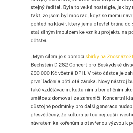
stejný ředitel. Byla to velká nostalgie, jak by
fakt, že jsem byl moc rád, když se mému návra
pohled na klavír, který jemu otevřel bránu do
stal silným impulzem ke vzniku projektu na po
dětství.
„Mým cílem je s pomocí
sbírky na Znesnáze2
Bechstein D 282 Concert pro Beskydské divadl
290 000 Kč včetně DPH. V této částce je zahrn
první ladění a pětiletá záruka. Nový nástroj 
také vzdělávacím, kulturním a benefičním akcí
umělce z domova i ze zahraničí. Koncertní kl
důstojné podmínky pro další generace hudebn
přesvědčený, že kultura je tou nejlepší inves
návratem ke kořenům a otevřenou výzvou k po