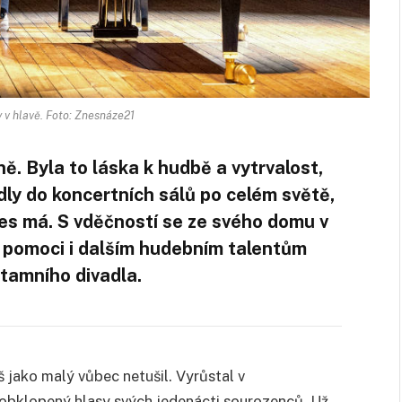
v hlavě. Foto: Znesnáze21
ě. Byla to láska k hudbě a vytrvalost,
ly do koncertních sálů po celém světě,
nes má. S vděčností se ze svého domu v
 pomoci i dalším hudebním talentům
 tamního divadla.
áš jako malý vůbec netušil. Vyrůstal v
obklopený hlasy svých jedenácti sourozenců. Už