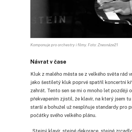
Komponuje pro orchestry i filmy. Foto: Znesnáze21
Návrat v čase
Kluk z malého města se z velkého světa rád v
jako šestiletý kluk poprvé spatřil koncertní kř
zahrát. Tento sen se mi o mnoho let později o
překvapením zjistil, že klavír, na který jsem tu k
starší a bohužel už nesplňuje standardy pro p
počátky svého velkého plánu.
„Stejný klavír, stejné dekorace, stejné zrcadl