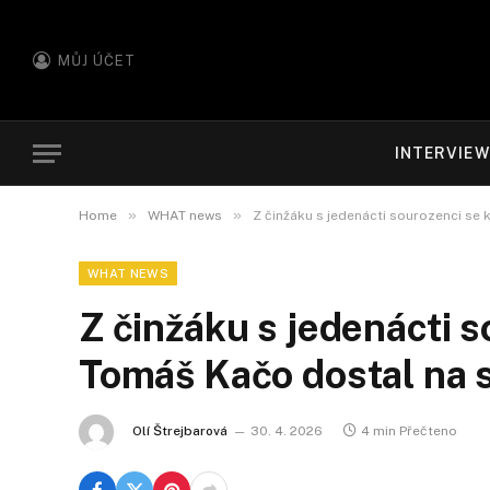
MŮJ ÚČET
INTERVIE
»
»
Home
WHAT news
Z činžáku s jedenácti sourozenci se 
WHAT NEWS
Z činžáku s jedenácti s
Tomáš Kačo dostal na 
Olí Štrejbarová
30. 4. 2026
4 min Přečteno