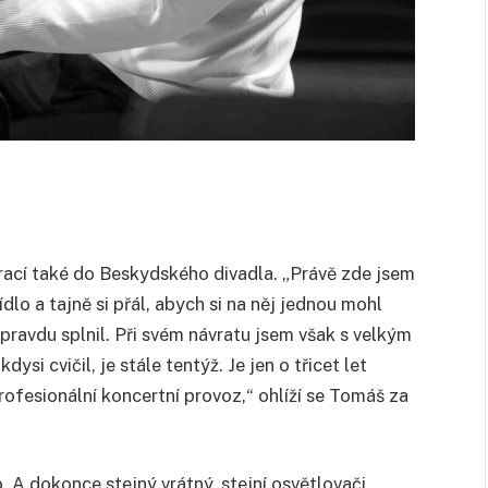
rací také do Beskydského divadla. „Právě zde jsem
ídlo a tajně si přál, abych si na něj jednou mohl
pravdu splnil. Při svém návratu jsem však s velkým
dysi cvičil, je stále tentýž. Je jen o třicet let
rofesionální koncertní provoz,“ ohlíží se Tomáš za
o. A dokonce stejný vrátný, stejní osvětlovači,