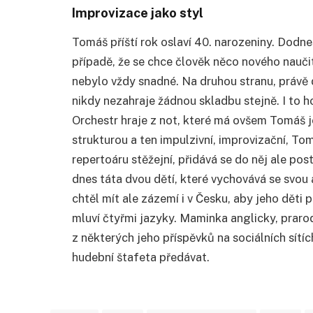
Improvizace jako styl
Tomáš příští rok oslaví 40. narozeniny. Dodnes
případě, že se chce člověk něco nového naučit.
nebylo vždy snadné. Na druhou stranu, právě d
nikdy nezahraje žádnou skladbu stejně. I to h
Orchestr hraje z not, které má ovšem Tomáš jen
strukturou a ten impulzivní, improvizační, To
repertoáru stěžejní, přidává se do něj ale p
dnes táta dvou dětí, které vychovává se svo
chtěl mít ale zázemí i v Česku, aby jeho děti
mluví čtyřmi jazyky. Maminka anglicky, prarod
z některých jeho příspěvků na sociálních sítíc
hudební štafeta předávat.