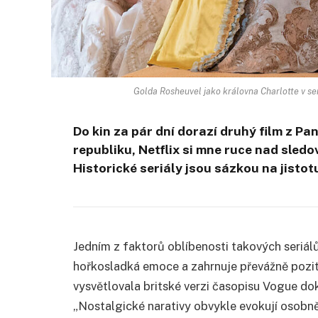
Golda Rosheuvel jako královna Charlotte v ser
Do kin za pár dní dorazí druhý film z P
republiku, Netflix si mne ruce nad sled
Historické seriály jsou sázkou na jistot
Jedním z faktorů oblíbenosti takových seriálů
hořkosladká emoce a zahrnuje převážně pozit
vysvětlovala britské verzi časopisu Vogue do
„Nostalgické narativy obvykle evokují osobn