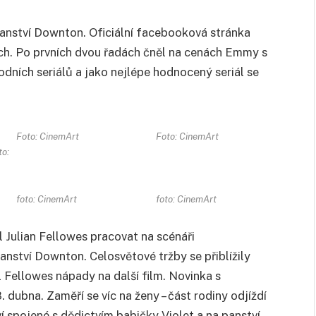
Panství Downton. Oficiální facebooková stránka
ch. Po prvních dvou řadách čněl na cenách Emmy s
ních seriálů a jako nejlépe hodnocený seriál se
Foto: CinemArt
Foto: CinemArt
to:
foto: CinemArt
foto: CinemArt
 Julian Fellowes pracovat na scénáři
nství Downton. Celosvětové tržby se přiblížily
 Fellowes nápady na další film. Novinka s
 dubna. Zaměří se víc na ženy – část rodiny odjíždí
 spojené s dědictvím babičky Violet a na panství