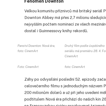
Fenomén Downton
Velkou komunitu příznivců má britský seriál 
Downton Abbey má přes 2,7 milionu sledující
nejvyšším počtem nominací ze všech mezinárod
dostal i Guinnessovy knihy rekordů.
Panství Downton: Nová éra,
Druhý film podle úspěšného
foto: CinemArt
seriálu má premiéru 28. 4. Fo
CinemArt
Foto: CinemArt
foto: CinemArt
Záhy po odvysílání poslední 52. epizody začal
celovečerního filmu s jednoduchým názvem Pa
200 milionům dolarů a už při jeho uvedení měl
podtitulem Nová éra přichází do našich kin 28.
na Francouzskou riviéru prozkoumat tajemství