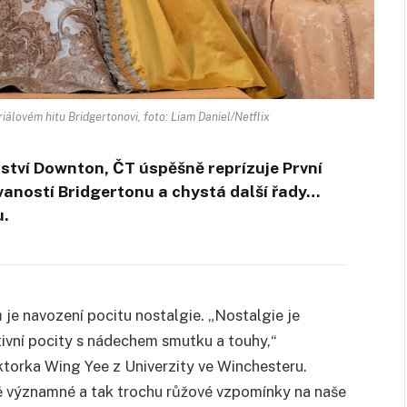
iálovém hitu Bridgertonovi, foto: Liam Daniel/Netflix
anství Downton, ČT úspěšně reprízuje První
ovaností Bridgertonu a chystá další řady…
u.
 je navození pocitu nostalgie. „Nostalgie je
ivní pocity s nádechem smutku a touhy,“
ktorka Wing Yee z Univerzity ve Winchesteru.
ě významné a tak trochu růžové vzpomínky na naše