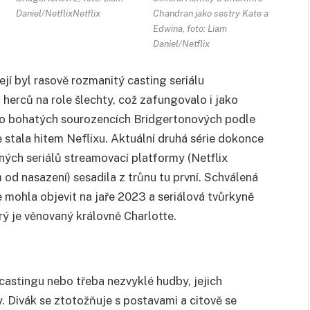
Daniel/NetflixNetflix
Chandran jako sestry Kate a
Edwina, foto: Liam
Daniel/Netflix
jí byl rasově rozmanitý casting seriálu
herců na role šlechty, což zafungovalo i jako
gy o bohatých sourozencích Bridgertonových podle
 stala hitem Neflixu. Aktuální druhá série dokonce
ných seriálů streamovací platformy (Netflix
d nasazení) sesadila z trůnu tu první. Schválená
e mohla objevit na jaře 2023 a seriálová tvůrkyně
ý je věnovaný královně Charlotte.
astingu nebo třeba nezvyklé hudby, jejich
. Divák se ztotožňuje s postavami a citově se