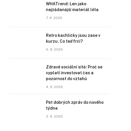
WHATrend: Len jako
nejžádanější materiál léta
7. 8. 2026
Retro kachličky jsou zase v
kurzu. Co teď frčí?
6. 8. 2026
Zdravé sociální sítě: Proč se
vyplatí investovat čas a
pozornost do vztahů
4. 8. 2026
Pět dobrých zpráv do nového
týdne
3. 8. 2026