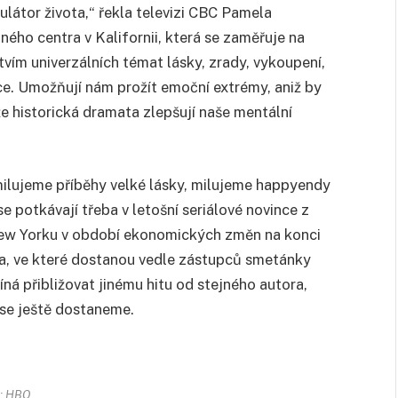
ulátor života,“ řekla televizi CBC Pamela
ho centra v Kalifornii, která se zaměřuje na
vím univerzálních témat lásky, zrady, vykoupení,
ace. Umožňují nám prožít emoční extrémy, aniž by
že historická dramata zlepšují naše mentální
 milujeme příběhy velké lásky, milujeme happyendy
e potkávají třeba v letošní seriálové novince z
New Yorku v období ekonomických změn na konci
řada, ve které dostanou vedle zástupců smetánky
ačíná přibližovat jinému hitu od stejného autora,
 se ještě dostaneme.
o: HBO