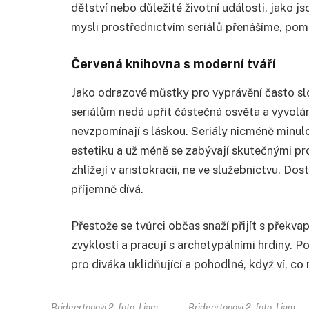
dětství nebo důležité životní události, jako 
mysli prostřednictvím seriálů přenášíme, pom
Červená knihovna s moderní tváří
Jako odrazové můstky pro vyprávění často slo
seriálům nedá upřít částečná osvěta a vyvolání 
nevzpomínají s láskou. Seriály nicméně minulos
estetiku a už méně se zabývají skutečnými pr
zhlížejí v aristokracii, ne ve služebnictvu. Dos
příjemně dívá.
Přestože se tvůrci občas snaží přijít s překv
zvyklostí a pracují s archetypálními hrdiny.
pro diváka uklidňující a pohodlné, když ví, c
Bridgertonovi 2, foto: Liam
Bridgertonovi 2, foto: Liam