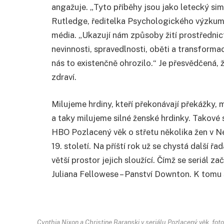
angažuje. „Tyto příběhy jsou jako letecký sim
Rutledge, ředitelka Psychologického výzkumné
média. „Ukazují nám způsoby žití prostřednict
nevinnosti, spravedlnosti, oběti a transform
nás to existenčně ohrozilo.“ Je přesvědčená, 
zdraví.
Milujeme hrdiny, kteří překonávají překážky,
a taky milujeme silné ženské hrdinky. Takové s
HBO Pozlacený věk o střetu několika žen v 
19. století. Na příští rok už se chystá další 
větší prostor jejich sloužící. Čímž se seriál z
Juliana Fellowese – Panství Downton. K tomu
Cynthia Nixon a Christine Baranski v seriálu Pozlacený věk, fot