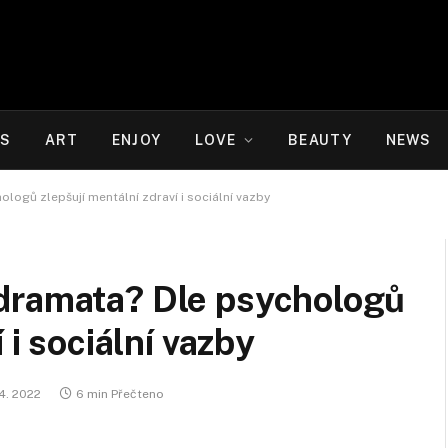
WS
ART
ENJOY
LOVE
BEAUTY
NEWS
ogů zlepšují mentální zdraví i sociální vazby
dramata? Dle psychologů
 i sociální vazby
 4. 2022
6 min Přečteno