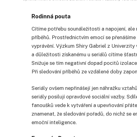
Rodinná pouta
Cítíme potřebu sounáležitosti a napojení, al
příběhů. Prostřednictvím emocí se přenášíme 
vyprávění. Výzkum Shiry Gabriel z Univerzity 
a důležitosti získanému u seriálů cítíme šťast
Snižuje se tím negativní dopad pocitů izolace
Při sledování příběhů ze vzdálené doby zapo
Seriály ovšem nepřinášejí jen náhražku vztah
seriály posilují opravdové sociální vazby. Sdí
fanoušků vede k vytváření a upevňování přáte
znamenat, že sledování pořadů, do nichž se 
emoční inteligence.