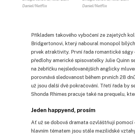
Daniel/Netflix
Daniel/Netflix
Příkladem takového vybočení ze zajetých kole
Bridgertonovi, který naboural monopol bílých 
prvek atraktivity. První řada romantické sá
předlohy americké spisovatelky Julie Quinn se
na žebříčku nejsledovanějších anglicky mluve
porovnává sledovanost během prvních 28 dnů o
už jsou další dvě pokračování. Třetí řada by s
Shonda Rhimes pracuje také na prequelu, kter
Jeden happyend, prosím
Ať už se dobová dramata ozvláštňují pomocí c
hlavním tématem jsou stále mezilidské vztahy