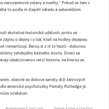
jsou narozeninové oslavy a svatby.“ Pokud se tam v
áhá to podle ní zlepšit náladu a sebevědomí.
uží skutečné historické události, proto se
zájmu o dějiny i u lidí, kteří na hodiny dějepisu
t romantizují. Berou si z ní to hezčí – dobovou
oblémy tehdejšího běžného života. Diváci se
távají idealizovanou verzi historie, na kterou se
apením, obecně se dobové seriály drží žánrových
 Podle americké psycholožky Pamely Rutledge je
o může očekávat.
Bridgertonovi 2, foto: Liam
Simone Ashley a Charithra