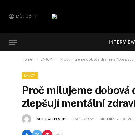
MŮJ ÚČET
INTERVIE
»
»
Home
ENJOY
Proč milujeme dobová dramata? Dle psychol
ENJOY
Proč milujeme dobová 
zlepšují mentální zdraví
Alena Gurin Stará
23. 4. 2022
Aktualizováno:
25.