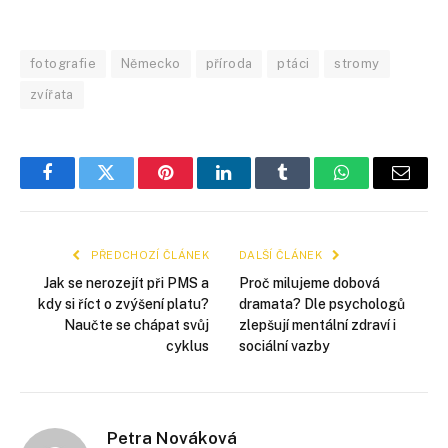
fotografie
Německo
příroda
ptáci
stromy
zvířata
Facebook
Twitter
Pinterest
LinkedIn
Tumblr
WhatsApp
E-
mail
PŘEDCHOZÍ ČLÁNEK
DALŠÍ ČLÁNEK
Jak se nerozejít při PMS a
Proč milujeme dobová
kdy si říct o zvýšení platu?
dramata? Dle psychologů
Naučte se chápat svůj
zlepšují mentální zdraví i
cyklus
sociální vazby
Petra Nováková