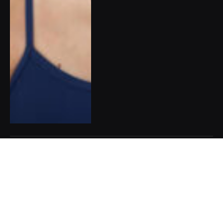
Pět dobrých zpráv do nového
týdne