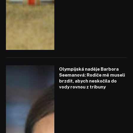
Olympijská naděje Barbora
Seemanová: Rodiče mě museli
brzdit, abych neskočila do
vody rovnou z tribuny