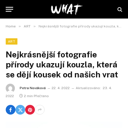
»
»
Home
ART
Nejkrásnější fotografie přírody ukazují kouzla, která se dějí kousek od našich vrat
ART
Nejkrásnější fotografie
přírody ukazují kouzla, která
se dějí kousek od našich vrat
Petra Nováková
22. 4. 2022
Aktualizováno:
23. 4.
2022
2 min Přečteno