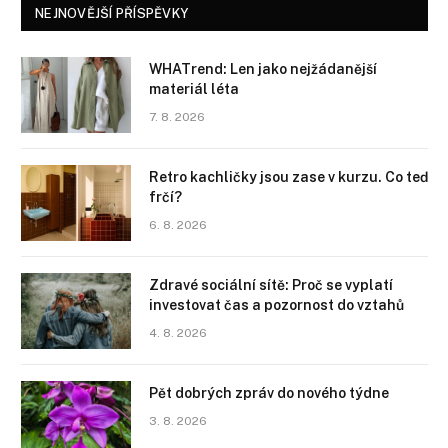
NEJNOVĚJŠÍ PŘÍSPĚVKY
WHATrend: Len jako nejžádanější
materiál léta
7. 8. 2026
Retro kachličky jsou zase v kurzu. Co teď
frčí?
6. 8. 2026
Zdravé sociální sítě: Proč se vyplatí
investovat čas a pozornost do vztahů
4. 8. 2026
Pět dobrých zpráv do nového týdne
3. 8. 2026