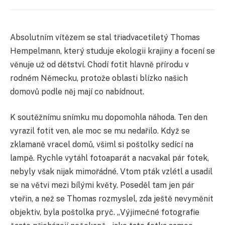
Absolutním vítězem se stal třiadvacetiletý Thomas
Hempelmann, který studuje ekologii krajiny a focení se
věnuje už od dětství. Chodí fotit hlavně přírodu v
rodném Německu, protože oblasti blízko našich
domovů podle něj mají co nabídnout.
K soutěžnímu snímku mu dopomohla náhoda. Ten den
vyrazil fotit ven, ale moc se mu nedařilo. Když se
zklamaně vracel domů, všiml si poštolky sedící na
lampě. Rychle vytáhl fotoaparát a nacvakal pár fotek,
nebyly však nijak mimořádné. Vtom pták vzlétl a usadil
se na větvi mezi bílými květy. Poseděl tam jen pár
vteřin, a než se Thomas rozmyslel, zda ještě nevyměnit
objektiv, byla poštolka pryč. „Výjimečné fotografie