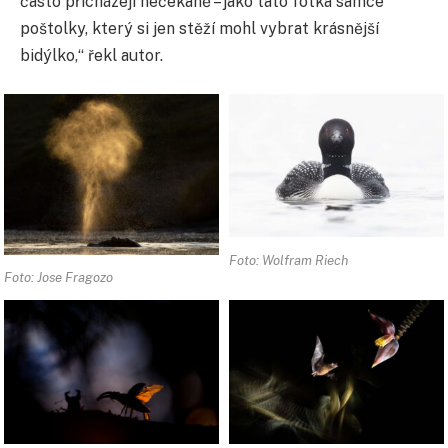
často přicházejí nečekaně – jako tato fotka samce
poštolky, který si jen stěží mohl vybrat krásnější
bidýlko,“ řekl autor.
Foto: Wolfram Riech
Foto: Jose Fragozo