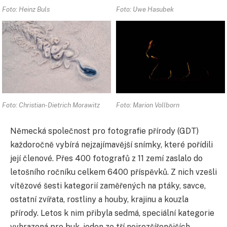
Foto: Heinz Buls
Foto: Uwe Hasubek
Foto: Christian-Dietrich Morawitz
Foto: Marion Vollborn
Německá společnost pro fotografie přírody (GDT)
každoročně vybírá nejzajímavější snímky, které pořídili
její členové. Přes 400 fotografů z 11 zemí zaslalo do
letošního ročníku celkem 6400 příspěvků. Z nich vzešli
vítězové šesti kategorií zaměřených na ptáky, savce,
ostatní zvířata, rostliny a houby, krajinu a kouzla
přírody. Letos k nim přibyla sedmá, speciální kategorie
vyhrazená pro buk, jeden ze tří nejrozšířenějších