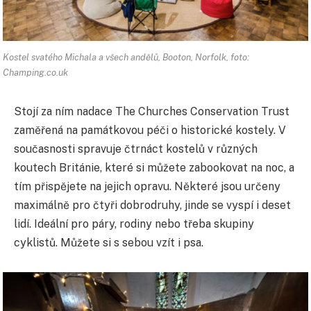
Kostel svatého Michala a všech andělů, Booton, Norfolk, foto:
Champing.co.uk
Stojí za ním nadace The Churches Conservation Trust
zaměřená na památkovou péči o historické kostely. V
současnosti spravuje čtrnáct kostelů v různých
koutech Británie, které si můžete zabookovat na noc, a
tím přispějete na jejich opravu. Některé jsou určeny
maximálně pro čtyři dobrodruhy, jinde se vyspí i deset
lidí. Ideální pro páry, rodiny nebo třeba skupiny
cyklistů. Můžete si s sebou vzít i psa.