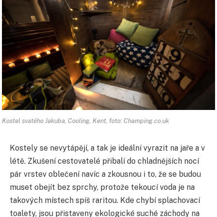
Kostel svatého Jakuba, Cooling, Kent, foto: Champing.co.uk
Kostely se nevytápějí, a tak je ideální vyrazit na jaře a v
létě. Zkušení cestovatelé přibalí do chladnějších nocí
pár vrstev oblečení navíc a zkousnou i to, že se budou
muset obejít bez sprchy, protože tekoucí voda je na
takových místech spíš raritou. Kde chybí splachovací
toalety, jsou přistaveny ekologické suché záchody na