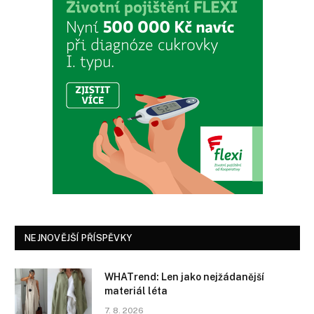
NEJNOVĚJŠÍ PŘÍSPĚVKY
WHATrend: Len jako nejžádanější
materiál léta
7. 8. 2026