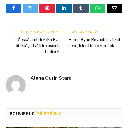
Facebook
Twitter
Pinterest
LinkedIn
Tumblr
WhatsApp
E-
mail
PŘEDCHOZÍ ČLÁNEK
DALŠÍ ČLÁNEK
Česká architektka Eva
Herec Ryan Reynolds získal
Jiřičná je tváří luxusních
cenu, která ho rozbrečela
hodinek
Alena Gurin Stará
SOUVISEJÍCÍ
PŘÍSPĚVKY