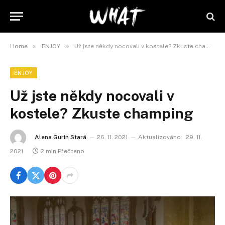
»
»
Home
ENJOY
Už jste někdy nocovali v kostele? Zkuste champing
ENJOY
Už jste někdy nocovali v
kostele? Zkuste champing
Alena Gurin Stará
26. 11. 2021
Aktualizováno:
29. 11.
2021
2 min Přečteno