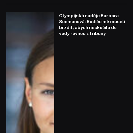
Olympijská naděje Barbora
Seemanová: Rodiče mě museli
brzdit, abych neskočila do
vody rovnou z tribuny