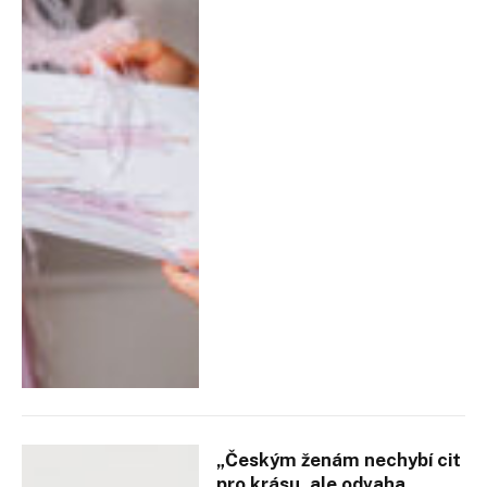
„Českým ženám nechybí cit
pro krásu, ale odvaha