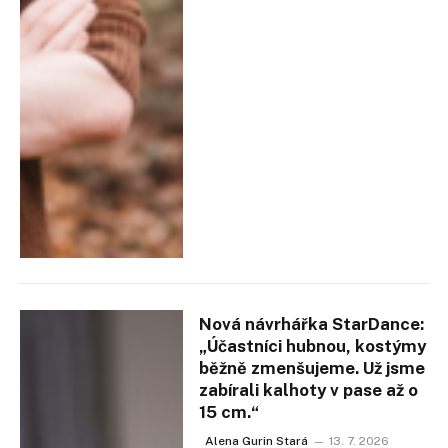
Nová návrhářka StarDance:
„Účastníci hubnou, kostýmy
běžně zmenšujeme. Už jsme
zabírali kalhoty v pase až o
15 cm.“
Alena Gurin Stará
13. 7. 2026