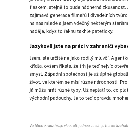
fiaskem, stejně to bude nádherná zkušenost. A
zajímavá generace filmařů i divadelních tvůrc
na nás mladé a jsem vděčný některým starším, 
naděje, když to řeknu takhle pateticky.
Jazykově jste na práci v zahraničí vyb
Jsem, ale určitě ne jako rodilý mluvčí. Agent
křídla, ovšem říkala, že trh je teď nejvíc ote
smysl. Západní společnost je už úplně global
život, ve kterém se mísí různé národnosti. Pr
já můžu hrát různé typy. Už neplatí to, co pla
východní padouchy. Je to teď opravdu mnohem
Ve filmu Franz hraje více rolí, jednou z nich je herec Jizcha