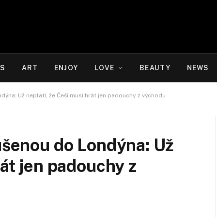
WS
ART
ENJOY
LOVE
BEAUTY
NEWS
dýna: Už neplatí, že Češi musí hrát jen padouchy z východu
kušenou do Londýna: Už
rát jen padouchy z