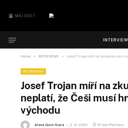
MŮJ ÚČET
INTERVIE
»
»
Home
INTERVIEWS
Josef Trojan míří na zkušenou do Lon
INTERVIEWS
Josef Trojan míří na z
neplatí, že Češi musí h
východu
Alena Gurin Stará
2. 10. 2025
10 min Přečteno