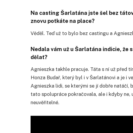
Na casting Šarlatána jste šel bez táto
znovu potkáte na place?
Věděl. Teď už to bylo bez castingu a Agniesz
Nedala vám už u Šarlatána indicie, že 
dělat?
Agnieszka takhle pracuje. Táta s ní už před tím
Honza Budař, který byl i v Šarlatánovi a je i ve
Agnieszka lidi, se kterými se jí dobře natáčí,
tato spolupráce pokračovala, ale i kdyby ne, u
neuvěřitelné.