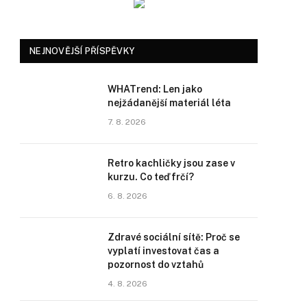
NEJNOVĚJŠÍ PŘÍSPĚVKY
WHATrend: Len jako
nejžádanější materiál léta
7. 8. 2026
Retro kachličky jsou zase v
kurzu. Co teď frčí?
6. 8. 2026
Zdravé sociální sítě: Proč se
vyplatí investovat čas a
pozornost do vztahů
4. 8. 2026