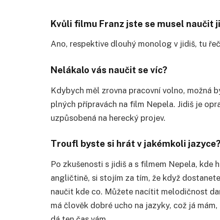
Kvůli filmu Franz jste se musel naučit 
Ano, respektive dlouhý monolog v jidiš, tu řeč 
Nelákalo vás naučit se víc?
Kdybych měl zrovna pracovní volno, možná byc
plných přípravách na film Nepela. Jidiš je opr
uzpůsobená na herecký projev.
Troufl byste si hrát v jakémkoli jazyce
Po zkušenosti s jidiš a s filmem Nepela, kde h
angličtině, si stojím za tím, že když dostanete
naučit kde co. Můžete nacítit melodičnost dan
má člověk dobré ucho na jazyky, což já mám, 
dá ten čas vám.