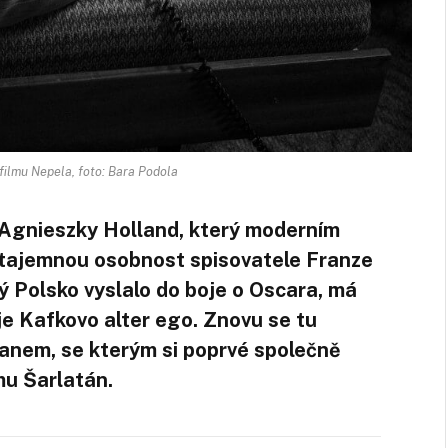
i filmu Nepela, foto: Bara Podola
 Agnieszky Holland, který moderním
 tajemnou osobnost spisovatele Franze
ý Polsko vyslalo do boje o Oscara, má
 je Kafkovo alter ego. Znovu se tu
anem, se kterým si poprvé společně
lmu Šarlatán.