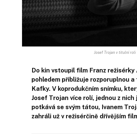
Josef Trojan v titulní rol
Do kin vstoupil
film Franz režisérky
pohledem přibližuje rozporuplnou a
Kafky. V koprodukčním snímku, kter
Josef Trojan více rolí, jednou z nich
potkává se svým tátou, Ivanem Troj
zahráli už v režisérčině dřívějším fi