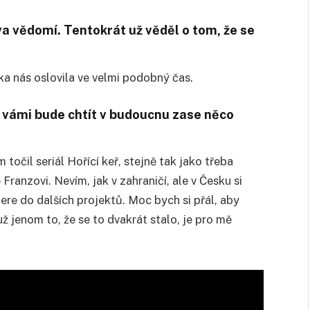
va vědomí. Tentokrát už věděl o tom, že se
ka nás oslovila ve velmi podobný čas.
s vámi bude chtít v budoucnu zase něco
 točil seriál Hořící keř, stejně tak jako třeba
 Franzovi. Nevím, jak v zahraničí, ale v Česku si
 bere do dalších projektů. Moc bych si přál, aby
ž jenom to, že se to dvakrát stalo, je pro mě