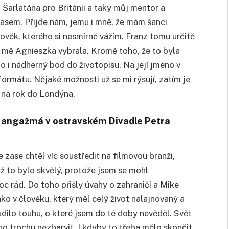
Šarlatána pro Británii a taky můj mentor a
časem. Přijde nám, jemu i mně, že mám šanci
 člověk, kterého si nesmírně vážím. Franz tomu určitě
 mě Agnieszka vybrala. Kromě toho, že to byla
to i nádherný bod do životopisu. Na její jméno v
formátu. Nějaké možnosti už se mi rýsují, zatím je
m na rok do Londýna.
 z angažmá v ostravském Divadle Petra
 zase chtěl víc soustředit na filmovou branži,
yž to bylo skvělý, protože jsem se mohl
 rád. Do toho přišly úvahy o zahraničí a Mike
ko v člověku, který měl celý život nalajnovaný a
dilo touhu, o které jsem do té doby nevěděl. Svět
 ho trochu nezbarvit. I kdyby to třeba mělo skončit