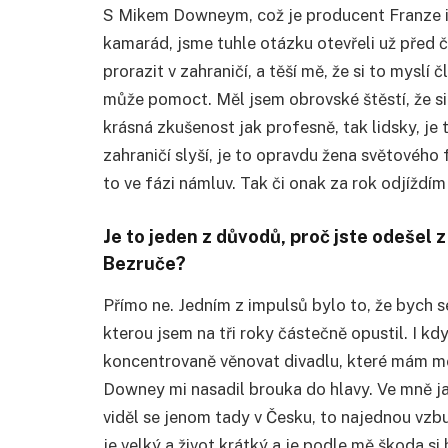
S Mikem Downeym, což je producent Franze i 
kamarád, jsme tuhle otázku otevřeli už před 
prorazit v zahraničí, a těší mě, že si to myslí
může pomoct. Měl jsem obrovské štěstí, že si
krásná zkušenost jak profesně, tak lidsky, je 
zahraničí slyší, je to opravdu žena světového 
to ve fázi námluv. Tak či onak za rok odjíždí
Je to jeden z důvodů, proč jste odešel
Bezruče?
Přímo ne. Jedním z impulsů bylo to, že bych se
kterou jsem na tři roky částečně opustil. I kd
koncentrovaně věnovat divadlu, které mám moc
Downey mi nasadil brouka do hlavy. Ve mně ja
viděl se jenom tady v Česku, to najednou vzbu
je velký a život krátký a je podle mě škoda si