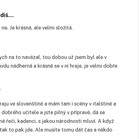
jidiš…
ne. Je krásná, ale velmi složitá.
h na to navázal, tou dobou už jsem byl ale v
avdu nádherná a krásně se v ní hraje, je velmi dobře
?
raju ve slovenštině a mám tam i scény v italštině a
 dobrého učitele a jste pilný v přípravě, dá se
é řeči, kadenci, s jakou národnosti mluví. A když
tak to pak jde. Ale musíte tomu dát čas a někdo