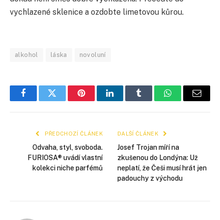
vychlazené sklenice a ozdobte limetovou kůrou.
alkohol
láska
novoluní
Facebook
Twitter
Pinterest
LinkedIn
Tumblr
WhatsApp
E-
mail
PŘEDCHOZÍ ČLÁNEK
DALŠÍ ČLÁNEK
Odvaha, styl, svoboda.
Josef Trojan míří na
FURIOSA® uvádí vlastní
zkušenou do Londýna: Už
kolekci niche parfémů
neplatí, že Češi musí hrát jen
padouchy z východu