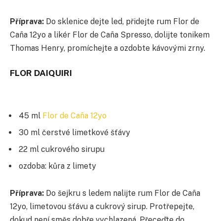
Příprava:
Do sklenice dejte led, přidejte rum Flor de
Caña 12yo a likér Flor de Caña Spresso, dolijte tonikem
Thomas Henry, promíchejte a ozdobte kávovými zrny.
FLOR DAIQUIRI
45 ml
Flor de Caña 12yo
30 ml čerstvé limetkové šťávy
22 ml cukrového sirupu
ozdoba: kůra z limety
Příprava:
Do šejkru s ledem nalijte rum Flor de Caña
12yo, limetovou šťávu a cukrový sirup. Protřepejte,
dokud není směs dobře vychlazená. Přeceďte do