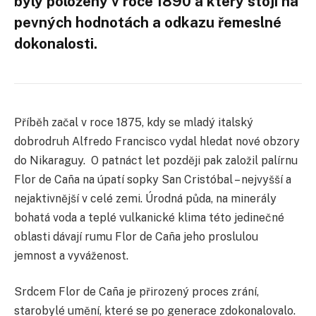
byly položeny v roce 1890 a který stojí na
pevných hodnotách a odkazu řemeslné
dokonalosti.
Příběh začal v roce 1875, kdy se mladý italský
dobrodruh Alfredo Francisco vydal hledat nové obzory
do Nikaraguy.
O patnáct let později pak založil palírnu
Flor de Caña na úpatí sopky San Cristóbal – nejvyšší a
nejaktivnější v celé zemi. Úrodná půda, na minerály
bohatá voda a teplé vulkanické klima této jedinečné
oblasti dávají rumu Flor de Caña jeho proslulou
jemnost a vyváženost.
Srdcem Flor de Caña je přirozený proces zrání,
starobylé umění, které se po generace zdokonalovalo.