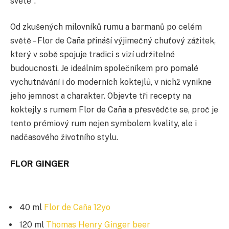
světě“.
Od zkušených milovníků rumu a barmanů po celém
světě – Flor de Caña přináší výjimečný chuťový zážitek,
který v sobě spojuje tradici s vizí udržitelné
budoucnosti. Je ideálním společníkem pro pomalé
vychutnávání i do moderních koktejlů, v nichž vynikne
jeho jemnost a charakter. Objevte tři recepty na
koktejly s rumem Flor de Caña a přesvědčte se, proč je
tento prémiový rum nejen symbolem kvality, ale i
nadčasového životního stylu.
FLOR GINGER
40 ml
Flor de Caña 12yo
120 ml
Thomas Henry Ginger beer