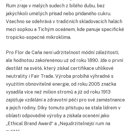
Rum zraje v malých sudech z bílého dubu, bez
jakýchkoli umělých přísad nebo přidaného cukru.
Všechno se odehrává v tradičních skladovacích halách
mezi sopkou a Tichým oceánem, kde panuje specifické
tropicko-sopečné mikroklima.
Pro Flor de Caña není udržitelnost módní záležitostí,
ale hodnotou zakořeněnou už od roku 1890. Jde o první
destilát na světě, který získal certifikace uhlíkové
neutrality i Fair Trade. Výroba probíhá výhradně s
využitím obnovitelné energie, od roku 2005 značka
vysadila více než milion stromů a již od roku 1913
zajišťuje vzdělání a zdravotní péči pro své zaměstnance
a jejich rodiny. Díky tomuto přístupu se stala lídrem v
oblasti odpovědné výroby a získala ocenění jako
„Ethical Brand Award“ a „Nejudržitelnější rum na