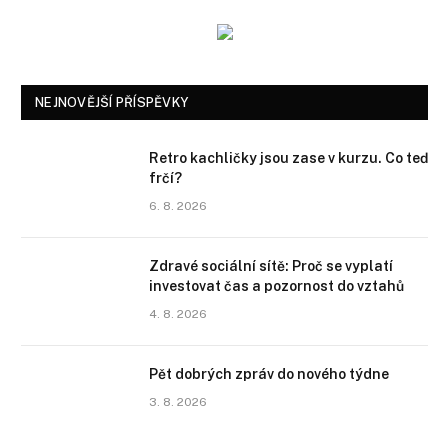
NEJNOVĚJŠÍ PŘÍSPĚVKY
Retro kachličky jsou zase v kurzu. Co teď
frčí?
6. 8. 2026
Zdravé sociální sítě: Proč se vyplatí
investovat čas a pozornost do vztahů
4. 8. 2026
Pět dobrých zpráv do nového týdne
3. 8. 2026