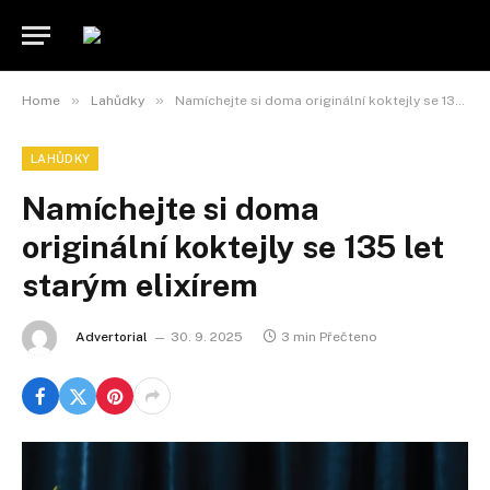
»
»
Home
Lahůdky
Namíchejte si doma originální koktejly se 135 let starým elixírem
LAHŮDKY
Namíchejte si doma
originální koktejly se 135 let
starým elixírem
Advertorial
30. 9. 2025
3 min Přečteno