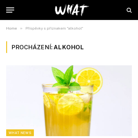
»
Home
Příspěvky s příznakem "alkohol"
PROCHÁZENÍ:
ALKOHOL
WHAT NEWS