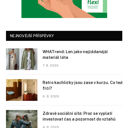
NEJNOVĚJŠÍ PŘÍSPĚVKY
WHATrend: Len jako nejžádanější
materiál léta
7. 8. 2026
Retro kachličky jsou zase v kurzu. Co teď
frčí?
6. 8. 2026
Zdravé sociální sítě: Proč se vyplatí
investovat čas a pozornost do vztahů
4. 8. 2026