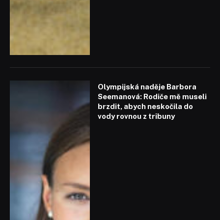
Olympijská naděje Barbora
Seemanová: Rodiče mě museli
brzdit, abych neskočila do
vody rovnou z tribuny