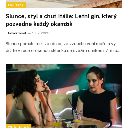
LAHŮDKY
Slunce, styl a chuť Itálie: Letní gin, který
pozvedne každý okamžik
Advertorial
16. 7. 2025
Slunce pomalu mizí za obzor, ve vzduchu voní moře a vy
držíte v ruce orosenou sklenku se svěžím drinkem. Zní to…
WHAT NEWS