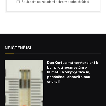
Souhlasím se
zásadami ochrany osobních údajů
.
NEJČTENĚJŠÍ
Dan Kortus má nový projekt k
boji proti nesmyslům o
klimatu, který využívá AI,
poháněnou obnovitelnou
energií